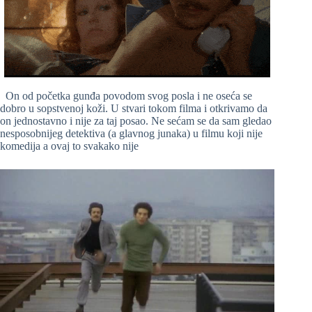
On od početka gunđa povodom svog posla i ne oseća se
dobro u sopstvenoj koži. U stvari tokom filma i otkrivamo da
on jednostavno i nije za taj posao. Ne sećam se da sam gledao
nesposobnijeg detektiva (a glavnog junaka) u filmu koji nije
komedija a ovaj to svakako nije