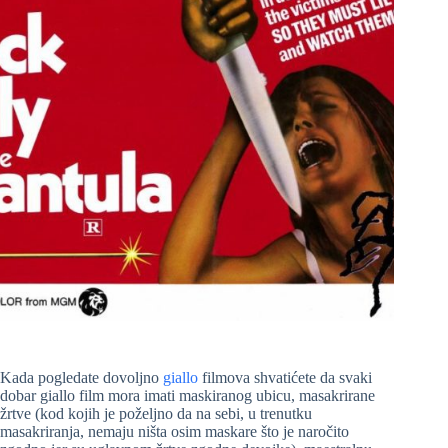
Kada pogledate dovoljno
giallo
filmova shvatićete da svaki
dobar giallo film mora imati maskiranog ubicu, masakrirane
žrtve (kod kojih je poželjno da na sebi, u trenutku
masakriranja, nemaju ništa osim maskare što je naročito