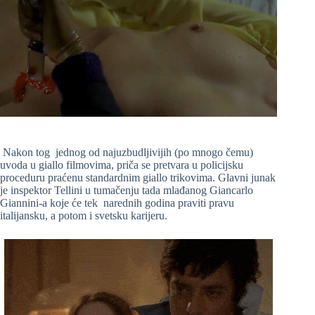
Nakon tog jednog od najuzbudljivijih (po mnogo čemu)
uvoda u giallo filmovima, priča se pretvara u policijsku
proceduru praćenu standardnim giallo trikovima. Glavni junak
je inspektor Tellini u tumačenju tada mlađanog Giancarlo
Giannini-a koje će tek narednih godina praviti pravu
italijansku, a potom i svetsku karijeru.