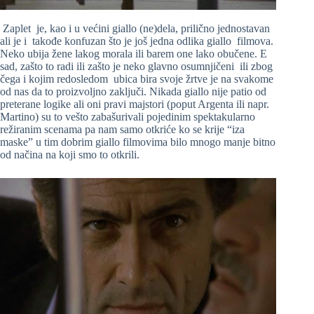
Zaplet je, kao i u većini giallo (ne)dela, prilično jednostavan
ali je i takođe konfuzan što je još jedna odlika giallo filmova.
Neko ubija žene lakog morala ili barem one lako obučene. E
sad, zašto to radi ili zašto je neko glavno osumnjičeni ili zbog
čega i kojim redosledom ubica bira svoje žrtve je na svakome
od nas da to proizvoljno zaključi. Nikada giallo nije patio od
preterane logike ali oni pravi majstori (poput Argenta ili napr.
Martino) su to vešto zabašurivali pojedinim spektakularno
režiranim scenama pa nam samo otkriće ko se krije “iza
maske” u tim dobrim giallo filmovima bilo mnogo manje bitno
od načina na koji smo to otkrili.