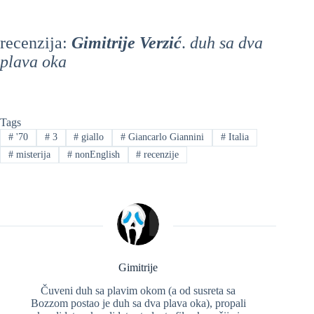
recenzija:
Gimitrije Verzić
.
duh sa dva
plava oka
Tags
#
'70
#
3
#
giallo
#
Giancarlo Giannini
#
Italia
#
misterija
#
nonEnglish
#
recenzije
Gimitrije
Čuveni duh sa plavim okom (a od susreta sa
Bozzom postao je duh sa dva plava oka), propali