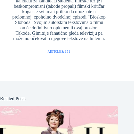
kandidat za kandidata studenta filmske režije i
beskompromisni (takođe propali) filmski kritičar
koga ste svi imali priliku da upoznate u
prelomnoj, epoholno dvodelnoj epizodi "Bioskop
Sloboda" Svojim autorskim tekstovima o filmu
on će definitivno oplemeniti ovaj prostor.
Takođe, Gimitrije fanatično gleda televiziju pa
možemo očekivati i njegove tekstove na tu temu.
ARTICLES: 151
Related Posts