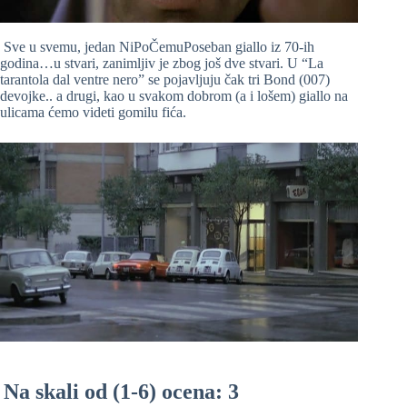
Sve u svemu, jedan NiPoČemuPoseban giallo iz 70-ih
godina…u stvari, zanimljiv je zbog još dve stvari. U “La
tarantola dal ventre nero” se pojavljuju čak tri Bond (007)
devojke.. a drugi, kao u svakom dobrom (a i lošem) giallo na
ulicama ćemo videti gomilu fića.
Na skali od (1-6) ocena: 3