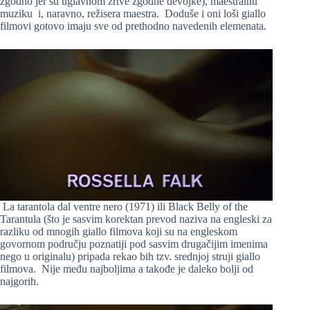
zgodno jer su uglavnom žrtve zgodne devojke), maestralnu
muziku i, naravno, režisera maestra. Doduše i oni loši giallo
filmovi gotovo imaju sve od prethodno navedenih elemenata.
La tarantola dal ventre nero (1971) ili Black Belly of the
Tarantula (što je sasvim korektan prevod naziva na engleski za
razliku od mnogih giallo filmova koji su na engleskom
govornom području poznatiji pod sasvim drugačijim imenima
nego u originalu) pripada rekao bih tzv. srednjoj struji giallo
filmova. Nije među najboljima a takođe je daleko bolji od
najgorih.