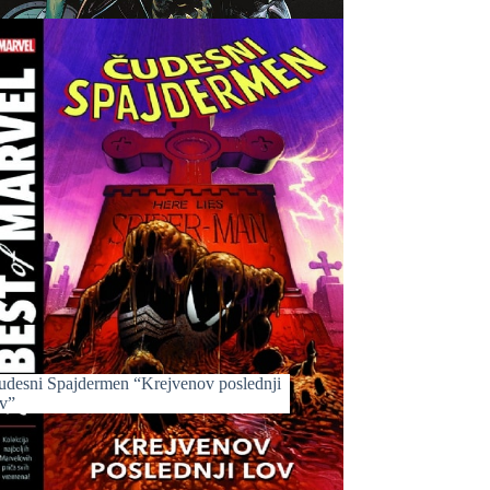
udesni Spajdermen “Krejvenov poslednji
ov”