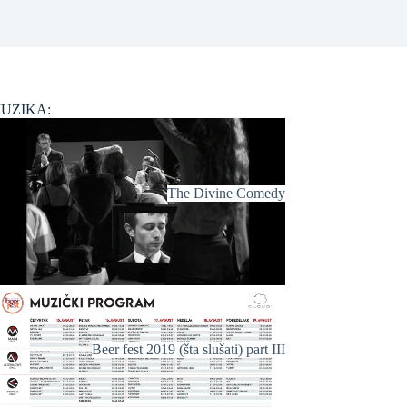
UZIKA:
The Divine Comedy
Beer fest 2019 (šta slušati) part III