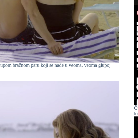
 glupom bračnom paru koji se nađe u veoma, veoma glupoj
Č
l