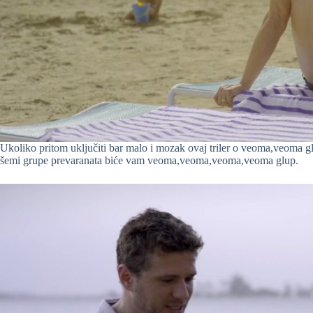
Ukoliko pritom uključiti bar malo i mozak ovaj triler o veoma,veoma
šemi grupe prevaranata biće vam veoma,veoma,veoma,veoma glup.