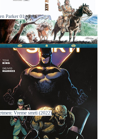
en Parker 01
etmen: Vreme smrti (2022)