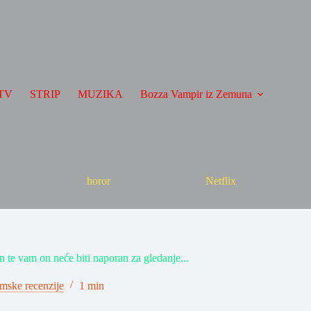
TV
STRIP
MUZIKA
Bozza Vampir iz Zemuna
horor
Netflix
n te vam on neće biti naporan za gledanje...
lmske recenzije
1 min