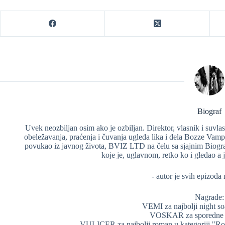
Biograf
Uvek neozbiljan osim ako je ozbiljan. Direktor, vlasnik i suv
obeležavanja, praćenja i čuvanja ugleda lika i dela Bozze Vam
povukao iz javnog života, BVIZ LTD na čelu sa sjajnim Biograf
koje je, uglavnom, retko ko i gledao a jo
- autor je svih epizoda
Nagrade:
VEMI za najbolji night so
VOSKAR za sporedne e
VULICER za najbolji roman u kategoriji "