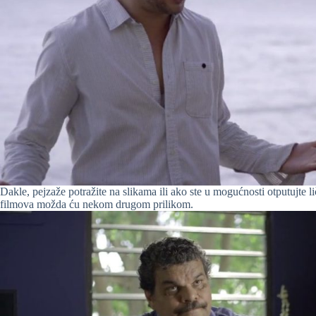
Dakle, pejzaže potražite na slikama ili ako ste u mogućnosti otputujt
filmova možda ću nekom drugom prilikom.