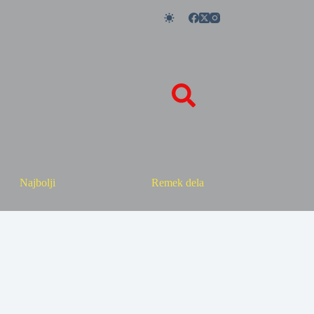
Najbolji
Remek dela