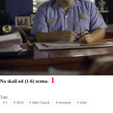
1
Na skali od (1-6) ocena
:
Tags
#
1
#
2014
#
John Cusack
#
recenzije
#
triler