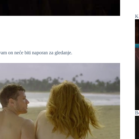
K
vam on neće biti naporan za gledanje.
B