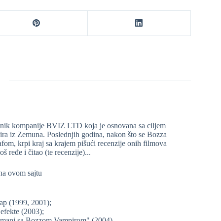
lasnik kompanije BVIZ LTD koja je osnovana sa ciljem
pira iz Zemuna. Poslednjih godina, nakon što se Bozza
om, krpi kraj sa krajem pišući recenzije onih filmova
š ređe i čitao (te recenzije)...
 na ovom sajtu
ap (1999, 2001);
fekte (2003);
Romani sa Bozzom Vampirom" (2004)