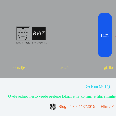
Skip
to
content
Film
recenzije
2025
giallo
Reclaim (2014)
Ovde jedino nešto vrede prelepe lokacije na kojima je film snimlje
Biograf
04/07/2016
Film
/
Fi