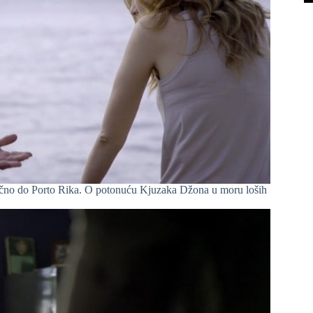
e lično do Porto Rika. O potonuću Kjuzaka Džona u moru loših