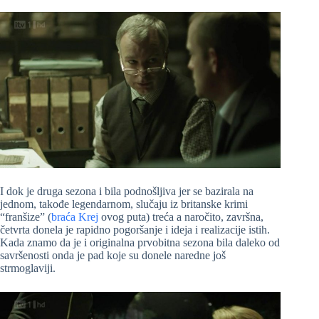
I dok je druga sezona i bila podnošljiva jer se bazirala na
jednom, takođe legendarnom, slučaju iz britanske krimi
“franšize” (
braća Krej
ovog puta) treća a naročito, završna,
četvrta donela je rapidno pogoršanje i ideja i realizacije istih.
Kada znamo da je i originalna prvobitna sezona bila daleko od
savršenosti onda je pad koje su donele naredne još
strmoglaviji.