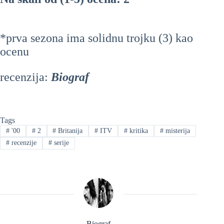
*prva sezona ima solidnu trojku (3) kao
ocenu
recenzija:
Biograf
Tags
#
'00
#
2
#
Britanija
#
ITV
#
kritika
#
misterija
#
recenzije
#
serije
Biograf