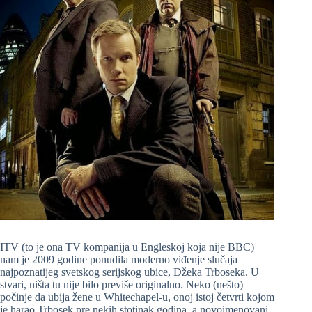
ITV (to je ona TV kompanija u Engleskoj koja nije BBC)
nam je 2009 godine ponudila moderno viđenje slučaja
najpoznatijeg svetskog serijskog ubice, Džeka Trboseka. U
stvari, ništa tu nije bilo previše originalno. Neko (nešto)
počinje da ubija žene u Whitechapel-u, onoj istoj četvrti kojom
je harao Trbosek pre nekih stotinak godina, a novoimenovani