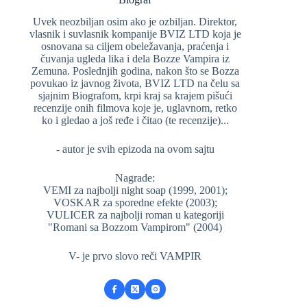
Uvek neozbiljan osim ako je ozbiljan. Direktor,
vlasnik i suvlasnik kompanije BVIZ LTD koja je
osnovana sa ciljem obeležavanja, praćenja i
čuvanja ugleda lika i dela Bozze Vampira iz
Zemuna. Poslednjih godina, nakon što se Bozza
povukao iz javnog života, BVIZ LTD na čelu sa
sjajnim Biografom, krpi kraj sa krajem pišući
recenzije onih filmova koje je, uglavnom, retko
ko i gledao a još ređe i čitao (te recenzije)...
- autor je svih epizoda na ovom sajtu
Nagrade:
VEMI za najbolji night soap (1999, 2001);
VOSKAR za sporedne efekte (2003);
VULICER za najbolji roman u kategoriji
"Romani sa Bozzom Vampirom" (2004)
V- je prvo slovo reči VAMPIR