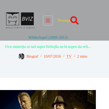
Skip
to
content
Pretraga
Whitechapel (2009-2013)
Ovu misteriju ni naš super Nebojša ne bi uspeo da reši...
Biograf
10/07/2016
TV
2 mins