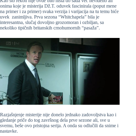
Kao što rekoh nije ovde bilo ništa do sada već neviđeno ali
onima koje je misterija Dž.T. oduvek fascinirala (poput mene
na primer i za primer) svaka verzija i varijacija na tu temu biće
uvek zanimljiva. Prva sezona “Whitchapela” bila je
interesantna, slučaj dovoljno grozomoran i ozbiljan, sa
nekoliko tipičnih britanskih crnohumornih “pasaža”.
Razjašnjenje misterije nije donelo jednako zadovoljstva kao i
gledanje priče do tog završnog dela prve sezone ali, sve u
svemu, beše ovo pristojna serija. A onda su odlučili da snime i
nastavke.