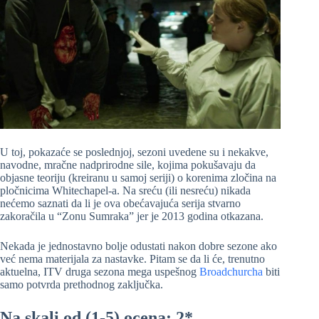
U toj, pokazaće se poslednjoj, sezoni uvedene su i nekakve,
navodne, mračne nadprirodne sile, kojima pokušavaju da
objasne teoriju (kreiranu u samoj seriji) o korenima zločina na
pločnicima Whitechapel-a. Na sreću (ili nesreću) nikada
nećemo saznati da li je ova obećavajuća serija stvarno
zakoračila u “Zonu Sumraka” jer je 2013 godina otkazana.
Nekada je jednostavno bolje odustati nakon dobre sezone ako
već nema materijala za nastavke. Pitam se da li će, trenutno
aktuelna, ITV druga sezona mega uspešnog
Broadchurcha
biti
samo potvrda prethodnog zaključka.
Na skali od (1-5) ocena: 2*