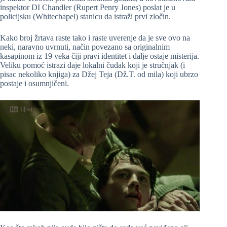
inspektor DI Chandler (Rupert Penry Jones) poslat je u
policijsku (Whitechapel) stanicu da istraži prvi zločin.
Kako broj žrtava raste tako i raste uverenje da je sve ovo na
neki, naravno uvrnuti, način povezano sa originalnim
kasapinom iz 19 veka čiji pravi identitet i dalje ostaje misterija.
Veliku pomoć istrazi daje lokalni čudak koji je stručnjak (i
pisac nekoliko knjiga) za Džej Teja (Dž.T. od mila) koji ubrzo
postaje i osumnjičeni.