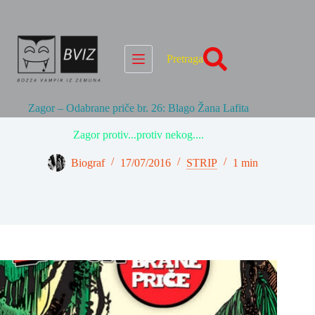
Skip
to
content
Pretraga
Zagor – Odabrane priče br. 26: Blago Žana Lafita
Zagor protiv...protiv nekog....
Biograf
17/07/2016
STRIP
1 min