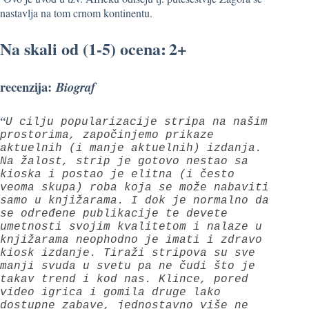
nastavlja na tom crnom kontinentu.
Na skali od (1-5) ocena:
2+
recenzija:
Biograf
“
U cilju popularizacije stripa na našim
prostorima, započinjemo prikaze
aktuelnih (i manje aktuelnih) izdanja.
Na žalost, strip je gotovo nestao sa
kioska i postao je elitna (i često
veoma skupa) roba koja se može nabaviti
samo u knjižarama. I dok je normalno da
se određene publikacije te devete
umetnosti svojim kvalitetom i nalaze u
knjižarama neophodno je imati i zdravo
kiosk izdanje. Tiraži stripova su sve
manji svuda u svetu pa ne čudi što je
takav trend i kod nas. Klince, pored
video igrica i gomila druge lako
dostupne zabave, jednostavno više ne