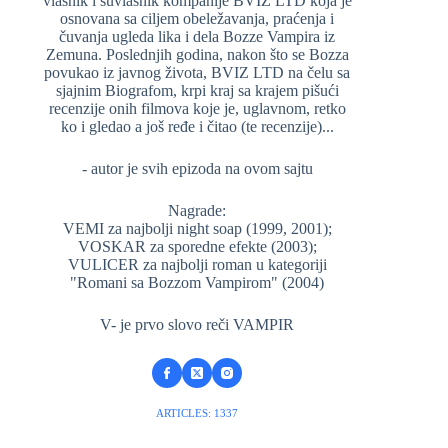
vlasnik i suvlasnik kompanije BVIZ LTD koja je
osnovana sa ciljem obeležavanja, praćenja i
čuvanja ugleda lika i dela Bozze Vampira iz
Zemuna. Poslednjih godina, nakon što se Bozza
povukao iz javnog života, BVIZ LTD na čelu sa
sjajnim Biografom, krpi kraj sa krajem pišući
recenzije onih filmova koje je, uglavnom, retko
ko i gledao a još ređe i čitao (te recenzije)...
- autor je svih epizoda na ovom sajtu
Nagrade:
VEMI za najbolji night soap (1999, 2001);
VOSKAR za sporedne efekte (2003);
VULICER za najbolji roman u kategoriji
"Romani sa Bozzom Vampirom" (2004)
V- je prvo slovo reči VAMPIR
ARTICLES: 1337