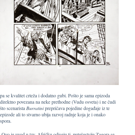
pa se kvalitet crteža i dodatno gubi. Pošto je sama epizoda
direktno povezana na neke prethodne (Vudu osveta) i ne čudi
što scenarista
Burratini
prepričava pojedine događaje iz te
epizode ali to stvarno ubija razvoj radnje koja je i onako
spora.
Ovo je uvod u tzv. Afričku odiseju tj. putešestvije Zagora se