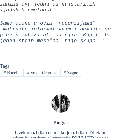
zanima ova jedna od najstarijih
ljudskih umetnosti.
Same ocene u ovim “recenzijama”
smatrajte informativnim i nemojte se
previše obazirati na njih. Kupite bar
.”
jedan strip mesečno, nije skupo..
Tags
#
Bonelli
#
Veseli Četvrtak
#
Zagor
Biograf
Uvek neozbiljan osim ako je ozbiljan. Direktor,