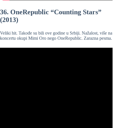
36. OneRepublic “Counting Stars”
(2013)
Veliki hit. Takođe su bili ove godine u Srbiji. Nažalost, više na
koncertu okupi Mimi Oro nego OneRepublic. Zarazna pesma.