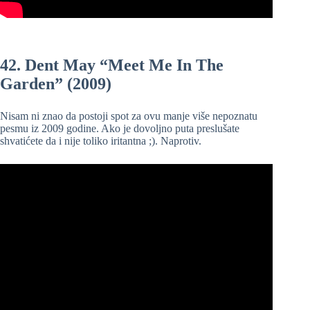
42. Dent May “Meet Me In The
Garden” (2009)
Nisam ni znao da postoji spot za ovu manje više nepoznatu
pesmu iz 2009 godine. Ako je dovoljno puta preslušate
shvatićete da i nije toliko iritantna ;). Naprotiv.