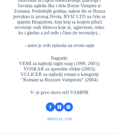
osnovana sa ciljem obeležavanja, praćenja i
čuvanja ugleda lika i dela Bozze Vampira iz
Zemuna. Poslednjih godina, nakon što se Bozza
povukao iz javnog života, BVIZ LTD na čelu sa
sjajnim Biografom, krpi kraj sa krajem pišući
recenzije onih filmova koje je, uglavnom, retko
ko i gledao a još ređe i čitao (te recenzije)...
- autor je svih epizoda na ovom sajtu
Nagrade:
VEMI za najbolji night soap (1999, 2001);
VOSKAR za sporedne efekte (2003);
VULICER za najbolji roman u kategoriji
"Romani sa Bozzom Vampirom" (2004)
V- je prvo slovo reči VAMPIR
ARTICLES: 1338