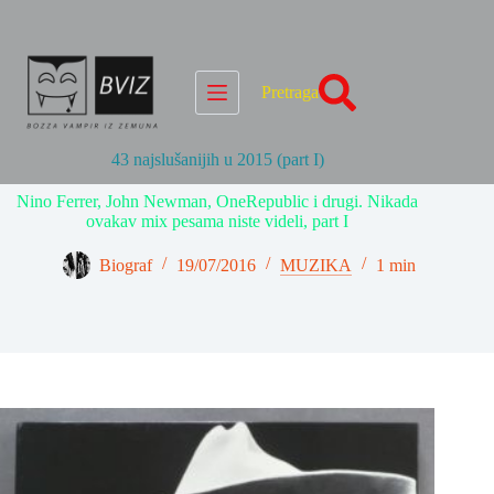
Skip
to
content
Pretraga
43 najslušanijih u 2015 (part I)
Nino Ferrer, John Newman, OneRepublic i drugi. Nikada
ovakav mix pesama niste videli, part I
Biograf
19/07/2016
MUZIKA
1 min