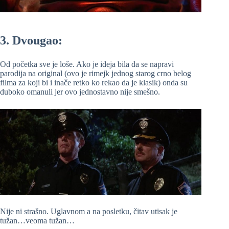
3. Dvougao:
Od početka sve je loše. Ako je ideja bila da se napravi
parodija na original (ovo je rimejk jednog starog crno belog
filma za koji bi i inače retko ko rekao da je klasik) onda su
duboko omanuli jer ovo jednostavno nije smešno.
Nije ni strašno. Uglavnom a na posletku, čitav utisak je
tužan…veoma tužan…