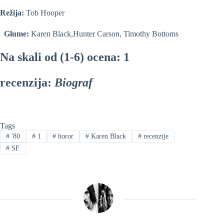
Režija:
Tob Hooper
Glume:
Karen Black,Hunter Carson, Timothy Bottoms
Na skali od (1-6) ocena: 1
recenzija:
Biograf
Tags
#
'80
#
1
#
horor
#
Karen Black
#
recenzije
#
SF