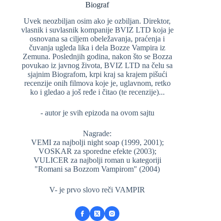
Biograf
Uvek neozbiljan osim ako je ozbiljan. Direktor,
vlasnik i suvlasnik kompanije BVIZ LTD koja je
osnovana sa ciljem obeležavanja, praćenja i
čuvanja ugleda lika i dela Bozze Vampira iz
Zemuna. Poslednjih godina, nakon što se Bozza
povukao iz javnog života, BVIZ LTD na čelu sa
sjajnim Biografom, krpi kraj sa krajem pišući
recenzije onih filmova koje je, uglavnom, retko
ko i gledao a još ređe i čitao (te recenzije)...
- autor je svih epizoda na ovom sajtu
Nagrade:
VEMI za najbolji night soap (1999, 2001);
VOSKAR za sporedne efekte (2003);
VULICER za najbolji roman u kategoriji
"Romani sa Bozzom Vampirom" (2004)
V- je prvo slovo reči VAMPIR