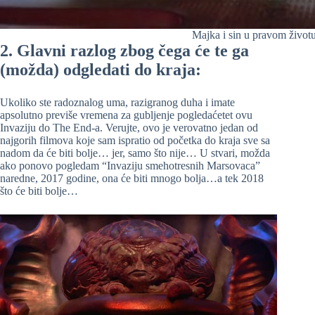
Majka i sin u pravom život
2. Glavni razlog zbog čega će te ga
(možda) odgledati do kraja:
Ukoliko ste radoznalog uma, razigranog duha i imate
apsolutno previše vremena za gubljenje pogledaćetet ovu
Invaziju do The End-a. Verujte, ovo je verovatno jedan od
najgorih filmova koje sam ispratio od početka do kraja sve sa
nadom da će biti bolje… jer, samo što nije… U stvari, možda
ako ponovo pogledam “Invaziju smehotresnih Marsovaca”
naredne, 2017 godine, ona će biti mnogo bolja…a tek 2018
što će biti bolje…