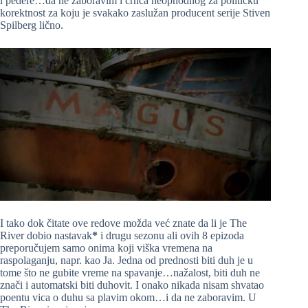
i pedere…da ne zaboravim i crnca neophodnog za političku
korektnost za koju je svakako zaslužan producent serije Stiven
Spilberg lično.
I tako dok čitate ove redove možda već znate da li je The
River dobio nastavak
*
i drugu sezonu ali ovih 8 epizoda
preporučujem samo onima koji viška vremena na
raspolaganju, napr. kao Ja. Jedna od prednosti biti duh je u
tome što ne gubite vreme na spavanje…nažalost, biti duh ne
znači i automatski biti duhovit. I onako nikada nisam shvatao
poentu vica o duhu sa plavim okom…i da ne zaboravim. U