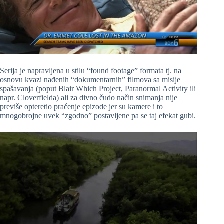
Serija je napravljena u stilu “found footage” formata tj. na
osnovu kvazi nađenih “dokumentarnih” filmova sa misije
spašavanja (poput Blair Which Project, Paranormal Activity ili
napr. Cloverfielda) ali za divno čudo način snimanja nije
previše opteretio praćenje epizode jer su kamere i to
mnogobrojne uvek “zgodno” postavljene pa se taj efekat gubi.