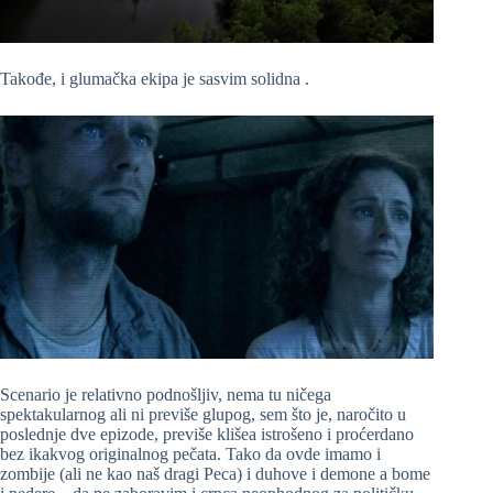
Takođe, i glumačka ekipa je sasvim solidna .
Scenario je relativno podnošljiv, nema tu ničega
spektakularnog ali ni previše glupog, sem što je, naročito u
poslednje dve epizode, previše klišea istrošeno i proćerdano
bez ikakvog originalnog pečata. Tako da ovde imamo i
zombije (ali ne kao naš dragi Peca) i duhove i demone a bome