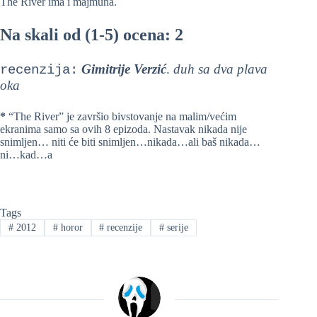
The River ima i majmuna.
Na skali od (1-5) ocena: 2
Gimitrije Verzić
.
duh sa dva plava
recenzija:
oka
*
“The River” je završio bivstovanje na malim/većim
ekranima samo sa ovih 8 epizoda. Nastavak nikada nije
snimljen… niti će biti snimljen…nikada…ali baš nikada…
ni…kad…a
Tags
#
2012
#
horor
#
recenzije
#
serije