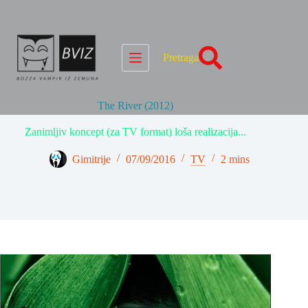
Skip
to
content
Pretraga
The River (2012)
Zanimljiv koncept (za TV format) loša realizacija...
Gimitrije
07/09/2016
TV
2 mins