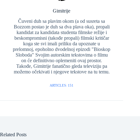
Gimitrije
Čuveni duh sa plavim okom (a od susreta sa
Bozzom postao je duh sa dva plava oka), propali
kandidat za kandidata studenta filmske režije i
beskompromisni (takođe propali) filmski kritičar
koga ste svi imali priliku da upoznate u
prelomnoj, epoholno dvodelnoj epizodi "Bioskop
Sloboda" Svojim autorskim tekstovima o filmu
on će definitivno oplemeniti ovaj prostor.
Takođe, Gimitrije fanatično gleda televiziju pa
možemo očekivati i njegove tekstove na tu temu.
ARTICLES: 151
Related Posts