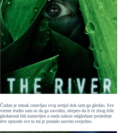
Čudan je utisak ostavljao ovaj serijal dok sam ga gledao. Sve
vreme trudio sam se da ga zavolim, strepeo da li će zbog loše
gledanosti biti nastavljen a onda nakon odgledane poslednje
dve epizode sve to mi je postalo sasvim svejedno.