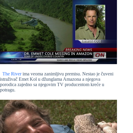
The River
ima veoma zanimljivu premisu. Nestao je čuveni
istraživač Emet Kol u džunglama Amazona a njegova
porodica zajedno sa njegovim TV producentom kreće u
potragu.