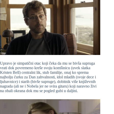
Upravo je simpatični otac koji čeka da mu se bivša supruga
vrati dok povremeno kreše svoju komšinicu (uvek slatka
Kristen Bell) centralni lik, stub familije, onaj ko sprema
najbolju ćurku za Dan zahvalnosti, idol mladih (svoje dece i
ljubavnice) i starih (bivše supruge), dobitnik više književnih
nagrada (ali ne i Nobela jer ne svira gitaru) koji naravno živi
na obali okeana dok mu se pogled gubi u daljini.