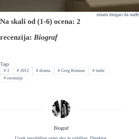
nisam mogao da nađe
Na skali od (1-6) ocena: 2
recenzija:
Biograf
Tags
#
2
#
2012
#
drama
#
Greg Kinnear
#
indie
#
recenzije
Biograf
Uvek neozbiljan osim ako je ozbiljan. Direktor,