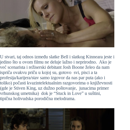
U stvari, taj odnos između slatke Bell i slatkog Kinneara jeste i
jedino što u ovom filmu ne deluje lažno i neprirodno. Ako je
već scenarista i režiserski debitant Josh Boone želeo da nam
ispriča ovakvu priču u kojoj su, gotovo svi, pisci a ta
profesija/karijera/stav samo izgovor da nas par puta (ako i
toliko) počasti kvazintelektualnim razgovorima o književnosti
(gde je Stiven King, uz dužno poštovanje, junacima primer
vrhunskog umetnika) dok je “Stuck in Love” u suštini,
tipična holivudska porodična melodrama.