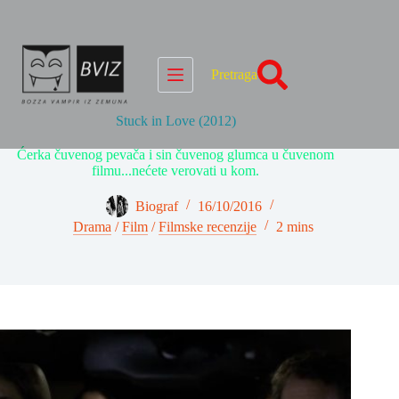
Skip
to
content
Pretraga
Stuck in Love (2012)
Ćerka čuvenog pevača i sin čuvenog glumca u čuvenom
filmu...nećete verovati u kom.
Biograf
16/10/2016
Drama
/
Film
/
Filmske recenzije
2 mins