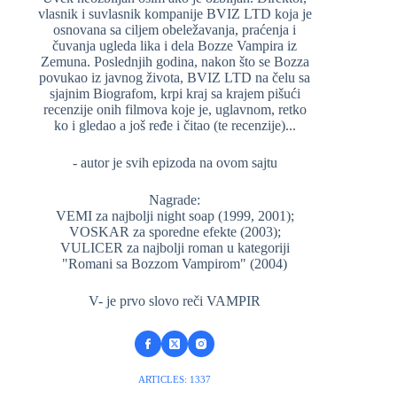
vlasnik i suvlasnik kompanije BVIZ LTD koja je
osnovana sa ciljem obeležavanja, praćenja i
čuvanja ugleda lika i dela Bozze Vampira iz
Zemuna. Poslednjih godina, nakon što se Bozza
povukao iz javnog života, BVIZ LTD na čelu sa
sjajnim Biografom, krpi kraj sa krajem pišući
recenzije onih filmova koje je, uglavnom, retko
ko i gledao a još ređe i čitao (te recenzije)...
- autor je svih epizoda na ovom sajtu
Nagrade:
VEMI za najbolji night soap (1999, 2001);
VOSKAR za sporedne efekte (2003);
VULICER za najbolji roman u kategoriji
"Romani sa Bozzom Vampirom" (2004)
V- je prvo slovo reči VAMPIR
ARTICLES: 1337