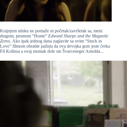
Krajnjem utisku ne pomaže ni početak/završetak sa, meni
dragom, pesmom “Home”
Edward Sharpe and the Magnetic
Zeros.
Ako ipak jednog dana zaglavite sa ovim “Stuck in
Love” filmom obratite pažnju da ova devojka gore jeste ćerka
Fil Kolinsa a ovaj momak dole sin Švarceneger Arnolda…