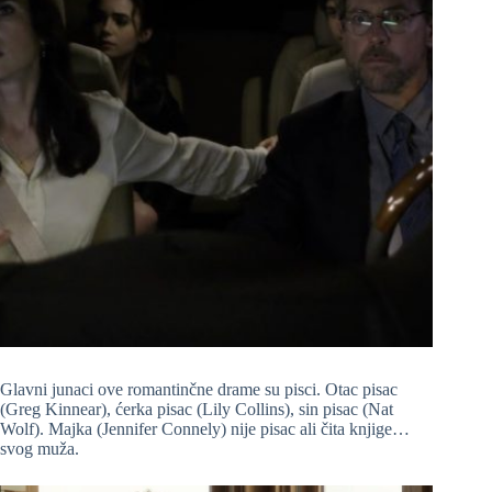
Glavni junaci ove romantinčne drame su pisci. Otac pisac
(Greg Kinnear), ćerka pisac (Lily Collins), sin pisac (Nat
Wolf). Majka (Jennifer Connely) nije pisac ali čita knjige…
svog muža.