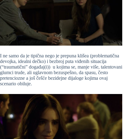
I ne samo da je tipična nego je prepuna klišea (problematična
devojka, idealni dečko) i bezbroj puta viđenih situacija
(“traumatični” događaj(i)) u kojima se, manje više, talentovani
glumci trude, ali uglavnom bezuspešno, da spasu, često
pretenciozne a još češće bezidejne dijaloge kojima ovaj
scenario obiluje.