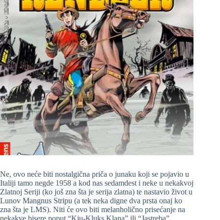
Ne, ovo neće biti nostalgična priča o junaku koji se pojavio u
Italiji tamo negde 1958 a kod nas sedamdest i neke u nekakvoj
Zlatnoj Seriji (ko još zna šta je serija zlatna) te nastavio život u
Lunov Mangnus Stripu (a tek neka digne dva prsta onaj ko
zna šta je LMS). Niti će ovo biti melanholično prisećanje na
nekakve bisere poput “Kju-Kluks Klana” ili “Jastreba”.