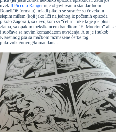
priča (jer jeste zbirka nekoliko epizoda/epizodica…tada još
uvek
Il Piccolo Ranger
nije objavljivan u standardnom
Boneli/96 formatu) mladi pikolo se susreće sa čovekom
slepim mišem (koji jako liči na jednog iz početnih epizoda
pikolo Zagora ), sa devojkom sa “četiri” ruke koje još plus i
zlatna, sa opakim meksikancem banditom “El Muertom” ali se
i suočava sa novim komandatom utvrđenja. A tu je i sukob
Klaretinog psa sa mačkom razmažene ćerke tog
pukovnika/novog/komandanta.