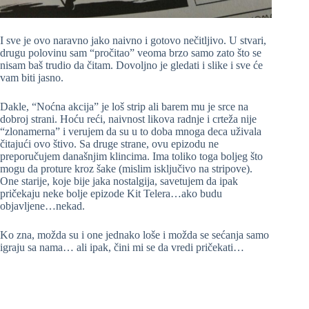
I sve je ovo naravno jako naivno i gotovo nečitljivo. U stvari,
drugu polovinu sam “pročitao” veoma brzo samo zato što se
nisam baš trudio da čitam. Dovoljno je gledati i slike i sve će
vam biti jasno.
Dakle, “Noćna akcija” je loš strip ali barem mu je srce na
dobroj strani. Hoću reći, naivnost likova radnje i crteža nije
“zlonamerna” i verujem da su u to doba mnoga deca uživala
čitajući ovo štivo. Sa druge strane, ovu epizodu ne
preporučujem današnjim klincima. Ima toliko toga boljeg što
mogu da proture kroz šake (mislim isključivo na stripove).
One starije, koje bije jaka nostalgija, savetujem da ipak
pričekaju neke bolje epizode Kit Telera…ako budu
objavljene…nekad.
Ko zna, možda su i one jednako loše i možda se sećanja samo
igraju sa nama… ali ipak, čini mi se da vredi pričekati…