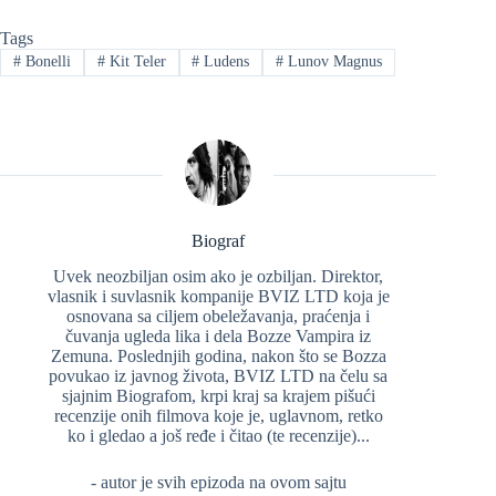
Tags
#
Bonelli
#
Kit Teler
#
Ludens
#
Lunov Magnus
Biograf
Uvek neozbiljan osim ako je ozbiljan. Direktor,
vlasnik i suvlasnik kompanije BVIZ LTD koja je
osnovana sa ciljem obeležavanja, praćenja i
čuvanja ugleda lika i dela Bozze Vampira iz
Zemuna. Poslednjih godina, nakon što se Bozza
povukao iz javnog života, BVIZ LTD na čelu sa
sjajnim Biografom, krpi kraj sa krajem pišući
recenzije onih filmova koje je, uglavnom, retko
ko i gledao a još ređe i čitao (te recenzije)...
- autor je svih epizoda na ovom sajtu