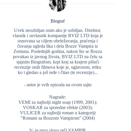
Biograf
Uvek neozbiljan osim ako je ozbiljan. Direktor,
vlasnik i suvlasnik kompanije BVIZ LTD koja je
osnovana sa ciljem obeležavanja, praćenja i
čuvanja ugleda lika i dela Bozze Vampira iz
Zemuna. Poslednjih godina, nakon što se Bozza
povukao iz javnog života, BVIZ LTD na čelu sa
sjajnim Biografom, krpi kraj sa krajem pišući
recenzije onih filmova koje je, uglavnom, retko
ko i gledao a još ređe i čitao (te recenzije)...
- autor je svih epizoda na ovom sajtu
Nagrade:
VEMI za najbolji night soap (1999, 2001);
VOSKAR za sporedne efekte (2003);
VULICER za najbolji roman u kategoriji
"Romani sa Bozzom Vampirom" (2004)
V- je prvo slovo reči VAMPIR