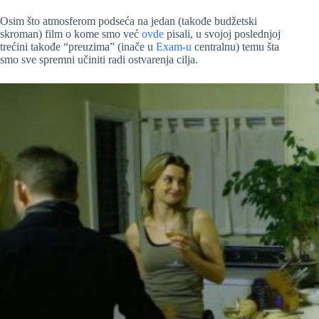
Osim što atmosferom podseća na jedan (takođe budžetski
skroman) film o kome smo već
ovde
pisali, u svojoj poslednjoj
trećini takođe “preuzima” (inače u
Exam-u
centralnu) temu šta
smo sve spremni učiniti radi ostvarenja cilja.