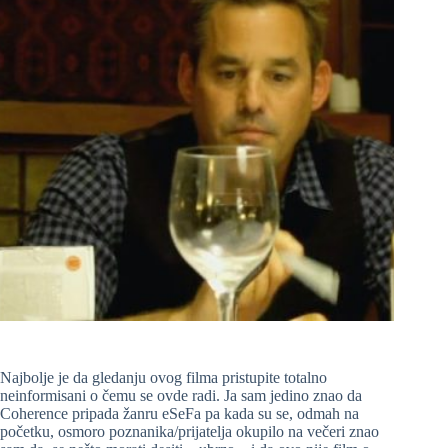
Najbolje je da gledanju ovog filma pristupite totalno
neinformisani o čemu se ovde radi. Ja sam jedino znao da
Coherence pripada žanru eSeFa pa kada su se, odmah na
početku, osmoro poznanika/prijatelja okupilo na večeri znao