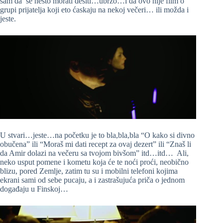
sam da se nešto morati desiti…ubrzo…i da ovo nije film o
grupi prijatelja koji eto ćaskaju na nekoj večeri… ili možda i
jeste.
U stvari…jeste…na početku je to bla,bla,bla “O kako si divno
obučena” ili “Moraš mi dati recept za ovaj dezert” ili “Znaš li
da Amir dolazi na večeru sa tvojom bivšom” itd…itd… Ali,
neko usput pomene i kometu koja će te noći proći, neobično
blizu, pored Zemlje, zatim tu su i mobilni telefoni kojima
ekrani sami od sebe pucaju, a i zastrašujuća priča o jednom
događaju u Finskoj…