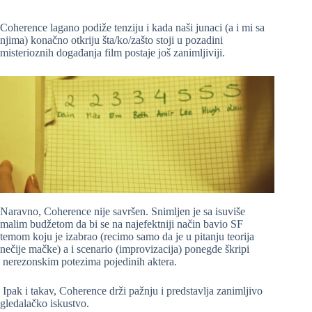
Coherence lagano podiže tenziju i kada naši junaci (a i mi sa
njima) konačno otkriju šta/ko/zašto stoji u pozadini
misterioznih događanja film postaje još zanimljiviji.
Naravno, Coherence nije savršen. Snimljen je sa isuviše
malim budžetom da bi se na najefektniji način bavio SF
temom koju je izabrao (recimo samo da je u pitanju teorija
nečije mačke) a i scenario (improvizacija) ponegde škripi
nerezonskim potezima pojedinih aktera.
Ipak i takav, Coherence drži pažnju i predstavlja zanimljivo
gledalačko iskustvo.