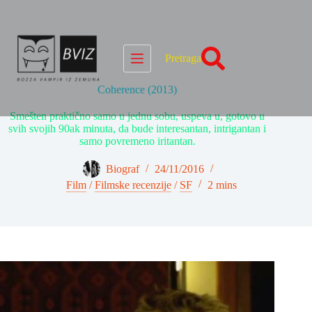
Skip
to
content
Pretraga
Coherence (2013)
Smešten praktično samo u jednu sobu, uspeva u, gotovo u
svih svojih 90ak minuta, da bude interesantan, intrigantan i
samo povremeno iritantan.
Biograf
24/11/2016
Film
/
Filmske recenzije
/
SF
2 mins