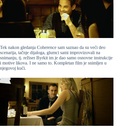
Tek nakon gledanja Coherence sam saznao da su veći deo
scenarija, tačnje dijaloga, glumci sami improvizovali na
snimanju, tj. režiser Byrkit im je dao samo osnovne instrukcije
i motive likova. I ne samo to. Kompletan film je snimljen u
njegovoj kući.