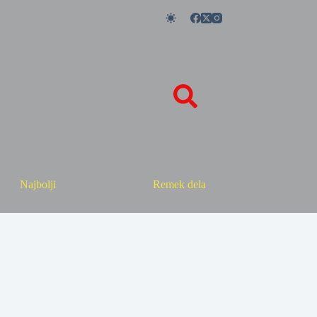
Najbolji
Remek dela