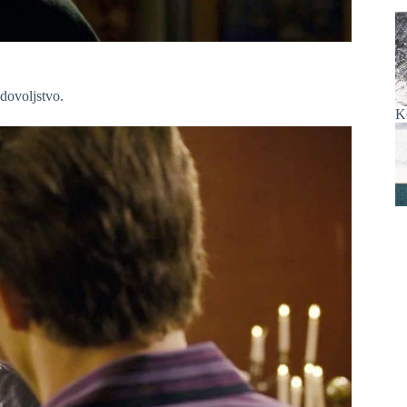
adovoljstvo.
K