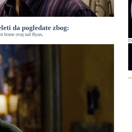
eleti da pogledate zbog:
ni bome ovaj naš Ryan,
D