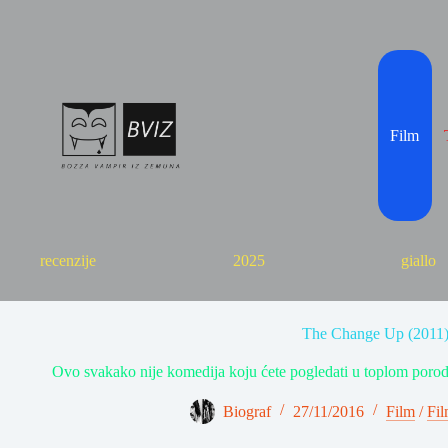
Skip
to
content
Film
recenzije
2025
giallo
The Change Up (2011
Ovo svakako nije komedija koju ćete pogledati u toplom poro
Biograf
27/11/2016
Film
/
Fil