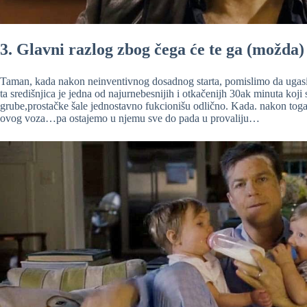
3. Glavni razlog zbog čega će te ga (možda)
Taman, kada nakon neinventivnog dosadnog starta, pomislimo da ugas
ta središnjica je jedna od najurnebesnijih i otkačenijh 30ak minuta koji
grube,prostačke šale jednostavno fukcionišu odlično. Kada. nakon toga, 
ovog voza…pa ostajemo u njemu sve do pada u provaliju…