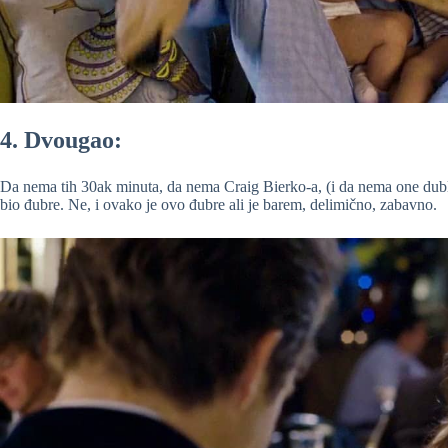
4. Dvougao:
Da nema tih 30ak minuta, da nema Craig Bierko-a, (i da nema one duble
bio đubre. Ne, i ovako je ovo đubre ali je barem, delimično, zabavno.