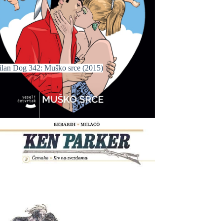
ilan Dog 342: Muško srce (2015)