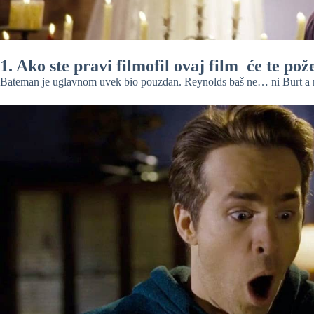
1. Ako ste pravi filmofil ovaj film će te pož
Bateman je uglavnom uvek bio pouzdan. Reynolds baš ne… ni Burt a 