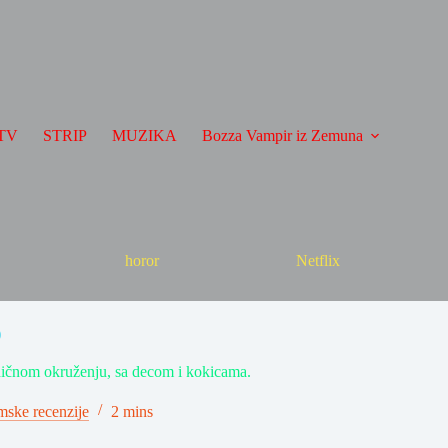
TV
STRIP
MUZIKA
Bozza Vampir iz Zemuna
horor
Netflix
)
dičnom okruženju, sa decom i kokicama.
mske recenzije
2 mins