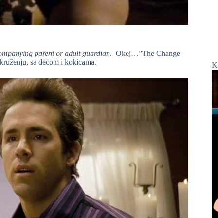
companying parent or adult guardian.
Okej…”The Change
kruženju, sa decom i kokicama.
K