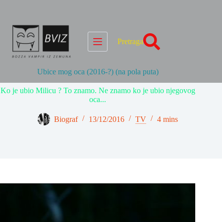
Skip
to
content
Pretraga
Ubice mog oca (2016-?) (na pola puta)
Ko je ubio Milicu ? To znamo. Ne znamo ko je ubio njegovog
oca...
Biograf
13/12/2016
TV
4 mins