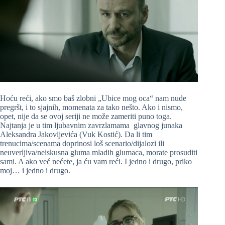
Hoću reći, ako smo baš zlobni „Ubice mog oca“ nam nude
pregršt, i to sjajnih, momenata za tako nešto. Ako i nismo,
opet, nije da se ovoj seriji ne može zameriti puno toga.
Najtanja je u tim ljubavnim zavrzlamama glavnog junaka
Aleksandra Jakovljevića (Vuk Kostić). Da li tim
trenucima/scenama doprinosi loš scenario/dijalozi ili
neuverljiva/neiskusna gluma mladih glumaca, morate prosuditi
sami. A ako već nećete, ja ću vam reći. I jedno i drugo, priko
moj… i jedno i drugo.