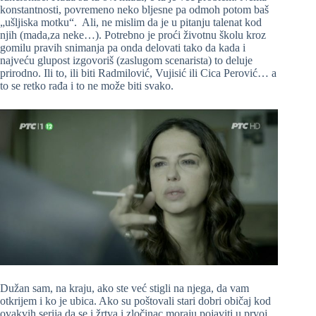
konstantnosti, povremeno neko bljesne pa odmoh potom baš
„ušljiska motku“. Ali, ne mislim da je u pitanju talenat kod
njih (mada,za neke…). Potrebno je proći životnu školu kroz
gomilu pravih snimanja pa onda delovati tako da kada i
najveću glupost izgovoriš (zaslugom scenarista) to deluje
prirodno. Ili to, ili biti Radmilović, Vujisić ili Cica Perović… a
to se retko rađa i to ne može biti svako.
Dužan sam, na kraju, ako ste već stigli na njega, da vam
otkrijem i ko je ubica. Ako su poštovali stari dobri običaj kod
ovakvih serija da se i žrtva i zločinac moraju pojaviti u prvoj