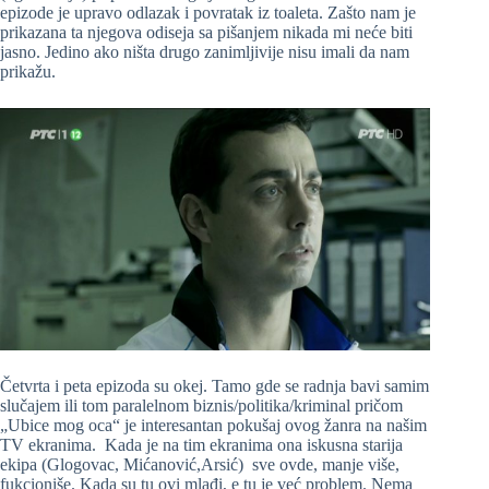
epizode je upravo odlazak i povratak iz toaleta. Zašto nam je
prikazana ta njegova odiseja sa pišanjem nikada mi neće biti
jasno. Jedino ako ništa drugo zanimljivije nisu imali da nam
prikažu.
Četvrta i peta epizoda su okej. Tamo gde se radnja bavi samim
slučajem ili tom paralelnom biznis/politika/kriminal pričom
„Ubice mog oca“ je interesantan pokušaj ovog žanra na našim
TV ekranima. Kada je na tim ekranima ona iskusna starija
ekipa (Glogovac, Mićanović,Arsić) sve ovde, manje više,
fukcioniše. Kada su tu ovi mlađi, e tu je već problem. Nema