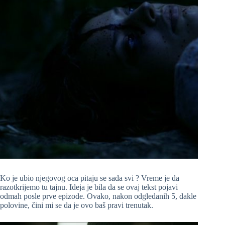
Ko je ubio njegovog oca pitaju se sada svi ? Vreme je da
razotkrijemo tu tajnu. Ideja je bila da se ovaj tekst pojavi
odmah posle prve epizode. Ovako, nakon odgledanih 5, dakle
polovine, čini mi se da je ovo baš pravi trenutak.