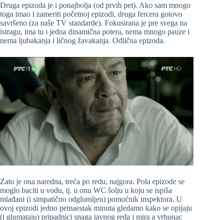
Druga epizoda je i ponajbolja (od prvih pet). Ako sam mnogo
toga imao i zameriti početnoj epizodi, druga fercera gotovo
savršeno (za naše TV standarde). Fokusirana je pre svega na
istragu, ima tu i jedna dinamična potera, nema mnogo pauze i
nema ljubakanja i ličnog žavakanja. Odlična epizoda.
Zato je ona naredna, treća po redu, najgora. Pola epizode se
moglo baciti u vodu, tj. u onu WC šolju u koju se ispiša
mlađani (i simpatično odglumljen) pomoćnik inspektora. U
ovoj epizodi jedno petnaestak minuta gledamo kako se opijaju
(i glumataju) pripadnici snaga javnog reda i mira a vrhunac