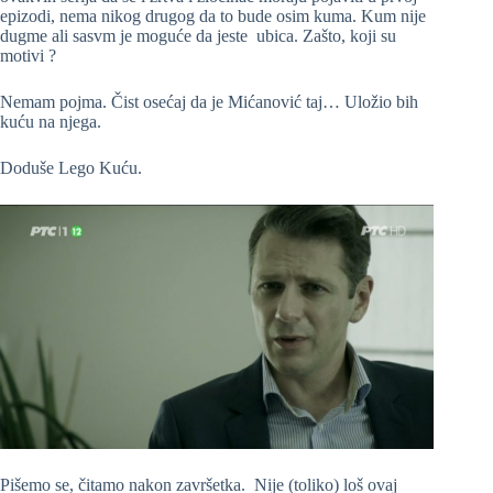
epizodi, nema nikog drugog da to bude osim kuma. Kum nije
dugme ali sasvm je moguće da jeste ubica. Zašto, koji su
motivi ?
Nemam pojma. Čist osećaj da je Mićanović taj… Uložio bih
kuću na njega.
Doduše Lego Kuću.
Pišemo se, čitamo nakon završetka. Nije (toliko) loš ovaj