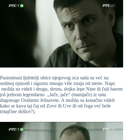
Pasionirani ljubitelji ubice njegovog oca sada su već na
sedmoj epizodi i sigurno mnogo više znaju od mene. Napr.
možda su videli i drugu, desnu, dojku lepe Nine ili čuli barem
još jednom legendarno „Jače, jače“ (manijače) iz usta
dugonoge Orašanin Jelisavete. A možda su konačno videli
kako se kuva taj čaj od Zove ili Uve ili od čega već beše
(majčine dušice?).