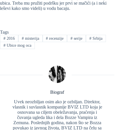
ubica. Treba mu pružiti podršku jer prvi se mačići (a i neki
leševi kako smo videli) u vodu bacaju.
Tags
#
2016
#
misterija
#
recenzije
#
serije
#
Srbija
#
Ubice mog oca
Biograf
Uvek neozbiljan osim ako je ozbiljan. Direktor,
vlasnik i suvlasnik kompanije BVIZ LTD koja je
osnovana sa ciljem obeležavanja, praćenja i
čuvanja ugleda lika i dela Bozze Vampira iz
Zemuna. Poslednjih godina, nakon što se Bozza
povukao iz javnog života, BVIZ LTD na čelu sa