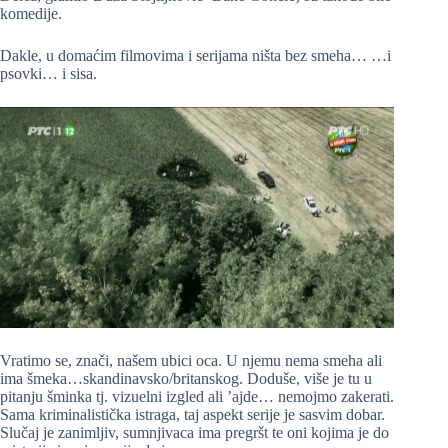
komedije.
Dakle, u domaćim filmovima i serijama ništa bez smeha… …i
psovki… i sisa.
Vratimo se, znači, našem ubici oca. U njemu nema smeha ali
ima šmeka…skandinavsko/britanskog. Doduše, više je tu u
pitanju šminka tj. vizuelni izgled ali ’ajde… nemojmo zakerati.
Sama kriminalistička istraga, taj aspekt serije je sasvim dobar.
Slučaj je zanimljiv, sumnjivaca ima pregršt te oni kojima je do