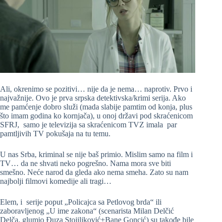
Ali, okrenimo se pozitivi… nije da je nema… naprotiv. Prvo i
najvažnije. Ovo je prva srpska detektivska/krimi serija. Ako
me pamćenje dobro služi (mada slabije pamtim od konja, plus
što imam godina ko kornjača), u onoj državi pod skraćenicom
SFRJ, samo je televizija sa skraćenicom TVZ imala par
pamtljivih TV pokušaja na tu temu.
U nas Srba, kriminal se nije baš primio. Mislim samo na film i
TV… da ne shvati neko pogrešno. Nama mora sve biti
smešno. Neće narod da gleda ako nema smeha. Zato su nam
najbolji filmovi komedije ali tragi…
Elem, i serije poput „Policajca sa Petlovog brda“ ili
zaboravljenog „U ime zakona“ (scenarista Milan Delčić
Delča, glumio Đuza Stojiljković+Bane Goncić) su takođe bile