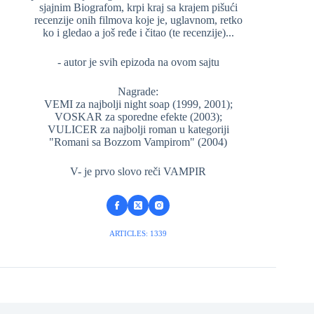
sjajnim Biografom, krpi kraj sa krajem pišući
recenzije onih filmova koje je, uglavnom, retko
ko i gledao a još ređe i čitao (te recenzije)...
- autor je svih epizoda na ovom sajtu
Nagrade:
VEMI za najbolji night soap (1999, 2001);
VOSKAR za sporedne efekte (2003);
VULICER za najbolji roman u kategoriji
"Romani sa Bozzom Vampirom" (2004)
V- je prvo slovo reči VAMPIR
ARTICLES: 1339