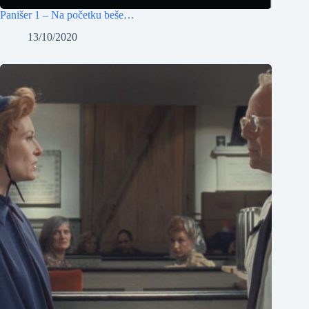
Panišer 1 – Na početku beše…
13/10/2020