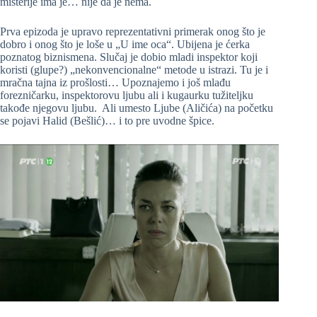
misterije ima je… nije da je nema.
Prva epizoda je upravo reprezentativni primerak onog što je
dobro i onog što je loše u „U ime oca“. Ubijena je ćerka
poznatog biznismena. Slučaj je dobio mladi inspektor koji
koristi (glupe?) „nekonvencionalne“ metode u istrazi. Tu je i
mračna tajna iz prošlosti… Upoznajemo i još mlađu
forezničarku, inspektorovu ljubu ali i kugaurku tužiteljku
takođe njegovu ljubu. Ali umesto Ljube (Aličića) na početku
se pojavi Halid (Bešlić)… i to pre uvodne špice.