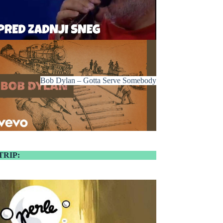
Bob Dylan – Gotta Serve Somebody
TRIP: