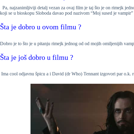
Pa, najzanimljiviji detalj vezan za ovaj film je taj što je on rimejk je
koji se u bioskopu Sloboda davao pod nazivom “Moj sused je vampir”
Šta je dobro u ovom filmu ?
Dobro je to što je u pitanju rimejk jednog od od mojih omiljenijih vam
Šta je još dobro u filmu ?
Ima cool odjavnu špicu a i David (dr Who) Tennant izgovori par o.k. r