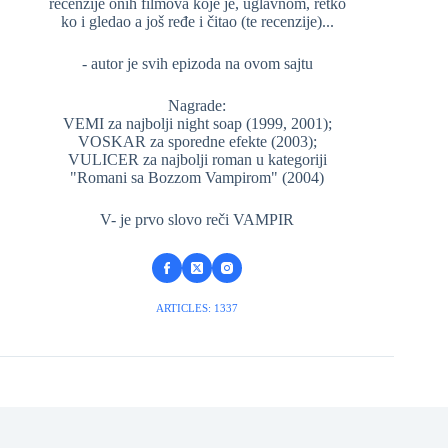
recenzije onih filmova koje je, uglavnom, retko
ko i gledao a još ređe i čitao (te recenzije)...
- autor je svih epizoda na ovom sajtu
Nagrade:
VEMI za najbolji night soap (1999, 2001);
VOSKAR za sporedne efekte (2003);
VULICER za najbolji roman u kategoriji
"Romani sa Bozzom Vampirom" (2004)
V- je prvo slovo reči VAMPIR
ARTICLES: 1337