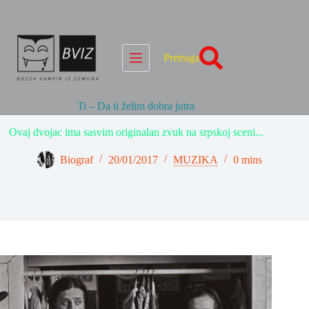
Skip
to
content
Pretraga
Ti – Da ti želim dobra jutra
Ovaj dvojac ima sasvim originalan zvuk na srpskoj sceni...
Biograf
20/01/2017
MUZIKA
0 mins