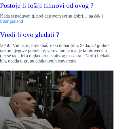
Postoje li lošiji filmovi od ovog ?
Kada si naduvan tj. pod dejstvom svi su dobri… pa čak i
Strangerland
Vredi li ovo gledati ?
50/50. Vidite, nije ovo baš neki dobar film. Sada, 22 godine
nakon njegove premijere, verovatno je manje kontroverzan
(jer se tada frka digla oko nekakvog masakra u školi) i rekalo
bih, upada u grupu edukativnih ostvarenja.