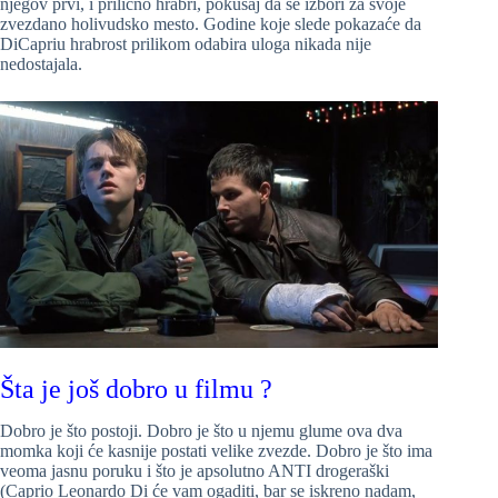
njegov prvi, i prilično hrabri, pokušaj da se izbori za svoje
zvezdano holivudsko mesto. Godine koje slede pokazaće da
DiCapriu hrabrost prilikom odabira uloga nikada nije
nedostajala.
Šta je još dobro u filmu ?
Dobro je što postoji. Dobro je što u njemu glume ova dva
momka koji će kasnije postati velike zvezde. Dobro je što ima
veoma jasnu poruku i što je apsolutno ANTI drogeraški
(Caprio Leonardo Di će vam ogaditi, bar se iskreno nadam,