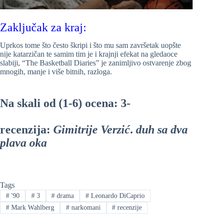
Zaključak za kraj:
Uprkos tome što često škripi i što mu sam završetak uopšte
nije katarzičan te samim tim je i krajnji efekat na gledaoce
slabiji, “The Basketball Diaries” je zanimljivo ostvarenje zbog
mnogih, manje i više bitnih, razloga.
Na skali od (1-6) ocena: 3-
recenzija:
Gimitrije Verzić
.
duh sa dva
plava oka
Tags
#
'90
#
3
#
drama
#
Leonardo DiCaprio
#
Mark Wahlberg
#
narkomani
#
recenzije