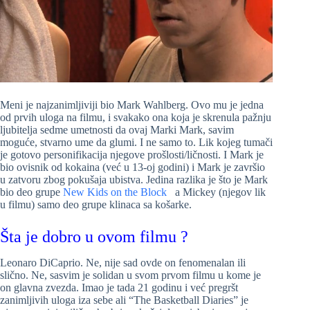
Meni je najzanimljiviji bio Mark Wahlberg. Ovo mu je jedna
od prvih uloga na filmu, i svakako ona koja je skrenula pažnju
ljubitelja sedme umetnosti da ovaj Marki Mark, savim
moguće, stvarno ume da glumi. I ne samo to. Lik kojeg tumači
je gotovo personifikacija njegove prošlosti/ličnosti. I Mark je
bio ovisnik od kokaina (već u 13-oj godini) i Mark je završio
u zatvoru zbog pokušaja ubistva. Jedina razlika je što je Mark
bio deo grupe
New Kids on the Block
a Mickey (njegov lik
u filmu) samo deo grupe klinaca sa košarke.
Šta je dobro u ovom filmu ?
Leonaro DiCaprio. Ne, nije sad ovde on fenomenalan ili
slično. Ne, sasvim je solidan u svom prvom filmu u kome je
on glavna zvezda. Imao je tada 21 godinu i već pregršt
zanimljivih uloga iza sebe ali “The Basketball Diaries” je