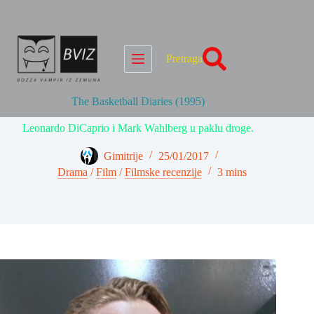
Skip
to
content
Pretraga
The Basketball Diaries (1995)
Leonardo DiCaprio i Mark Wahlberg u paklu droge.
Gimitrije
25/01/2017
Drama
/
Film
/
Filmske recenzije
3 mins