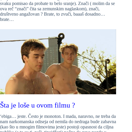
svaku pomisao da probate to belo sranje). Znači ( molim da se
ova reč “znači” čita sa zemunskim naglaskom), znači,
društveno angažovan ? Brate, to zvuči, baaaš dosadno…
brate…
Šta je loše u ovom filmu ?
‘ebiga… jeste. Često je monoton. I mada, naravno, ne treba da
nam narkomanska odiseja od nemila do nedraga bude zabavna
(kao što u mnogim filmovima jeste) postoji opasnost da ciljna