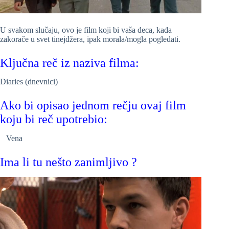
U svakom slučaju, ovo je film koji bi vaša deca, kada
zakorače u svet tinejdžera, ipak morala/mogla pogledati.
Ključna reč iz naziva filma:
Diaries (dnevnici)
Ako bi opisao jednom rečju ovaj film
koju bi reč upotrebio:
Vena
Ima li tu nešto zanimljivo ?