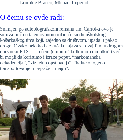
Lorraine Bracco,
Michael Imperioli
O čemu se ovde radi:
Snimljen po autobiografskom romanu Jim Carrol-a ovo je
surova priča o talentovanom mladiću srednjoškolskog
košarkaškog tima koji, zajedno sa društvom, upada u pakao
droge. Ovako nekako bi zvučala najava za ovaj film u drugom
dnevniku RTS. U trećem (u onom “kulturnom dodatku”) već
bi mogli da koristimo i izraze poput, “narkomanska
dekadencija”, “vizuelna opstipacija”, “halucionogeno
transportovanje u pejzaže u magli”.