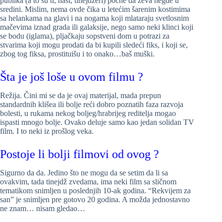
publika (a to su ti, naši, tinejdžeri) počne da zeva negde u
sredini. Mislim, nema ovde čika u letećim šarenim kostimima
sa helankama na glavi i na nogama koji mlataraju svetlosnim
mačevima iznad grada ili galaksije, nego samo neki klinci koji
se bodu (iglama), pljačkaju sopstveni dom u potrazi za
stvarima koji mogu prodati da bi kupili sledeći fiks, i koji se,
zbog tog fiksa, prostituišu i to onako…baš muški.
Šta je još loše u ovom filmu ?
Režija. Čini mi se da je ovaj materijal, mada prepun
standardnih klišea ili bolje reći dobro poznatih faza razvoja
bolesti, u rukama nekog boljeg/hrabrijeg reditelja mogao
ispasti mnogo bolje. Ovako deluje samo kao jedan solidan TV
film. I to neki iz prošlog veka.
Postoje li bolji filmovi od ovog ?
Sigurno da da. Jedino što ne mogu da se setim da li sa
ovakvim, tada tinejdž zvedama, ima neki film sa sličnom
tematikom snimljen u poslednjih 10-ak godina. “Rekvijem za
san” je snimljen pre gotovo 20 godina. A možda jednostavno
ne znam… nisam gledao…