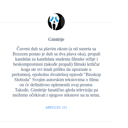
Gimitrije
Čuveni duh sa plavim okom (a od susreta sa
Bozzom postao je duh sa dva plava oka), propali
kandidat za kandidata studenta filmske režije i
beskompromisni (takođe propali) filmski kritičar
koga ste svi imali priliku da upoznate u
prelomnoj, epoholno dvodelnoj epizodi "Bioskop
Sloboda" Svojim autorskim tekstovima o filmu
on će definitivno oplemeniti ovaj prostor.
Takođe, Gimitrije fanatično gleda televiziju pa
možemo očekivati i njegove tekstove na tu temu.
ARTICLES: 151