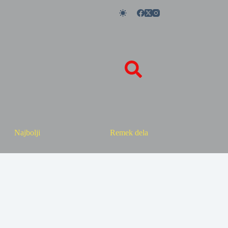
Najbolji
Remek dela