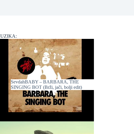
UZIKA:
SevdahBABY – BARBARA, THE
SINGING BOT (Brži, jači, bolji edit)