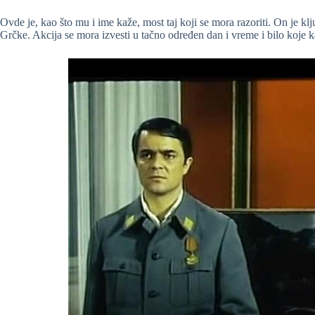
Ovde je, kao što mu i ime kaže, most taj koji se mora razoriti. On je klj
Grčke. Akcija se mora izvesti u tačno određen dan i vreme i bilo koje k