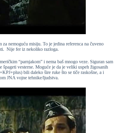
m za nemoguću misiju. To je jedina referenca na čuveno
. Nije fer iz nekoliko razloga.
a američkim “parnjakom” i nema baš mnogo veze. Siguran sam
ne špageti vesterne. Moguće je da je veliki uspeh žigosanih
J+plus) bili daleko šire ruke što se tiče raskošne, a i
bom JNA vojne tehnike/ljudstva.