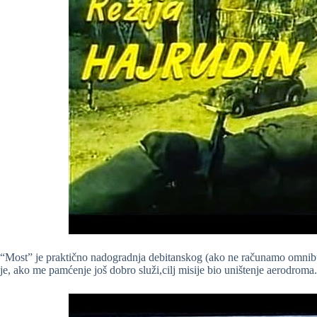
“Most” je praktično nadogradnja debitanskog (ako ne računamo omnibus
je, ako me pamćenje još dobro služi,cilj misije bio uništenje aerodroma.