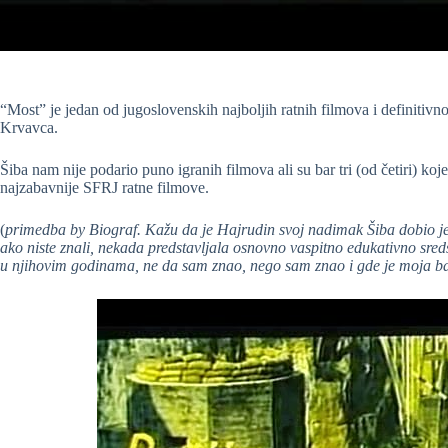
“Most” je jedan od jugoslovenskih najboljih ratnih filmova i definitivn
Krvavca.
Šiba nam nije podario puno igranih filmova ali su bar tri (od četiri) ko
najzabavnije SFRJ ratne filmove.
(
primedba by Biograf. Kažu da je Hajrudin svoj nadimak Šiba dobio jer
ako niste znali, nekada predstavljala osnovno vaspitno edukativno sreds
u njihovim godinama, ne da sam znao, nego sam znao i gde je moja b