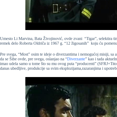
Umesto Li Marvina, Bata Živojinović, ovde zvani “Tigar”, selektira ti
remek delo Roberta Oldriča iz 1967 g. “12 žigosanih” koju ću pomenuti
Pre svega, “Most” osim te ideje o diverzantima i nemogućoj misiji, s
da se Šibe ovde, pre svega, oslanjao na “
Diverzante
” kao i tada aktuel
imao udela samo u tome što su mu ovog puta “producenti” (SFRJ+Tito+KP
danas ubedljive, produkcije sa svim eksplozijama,razaranjima i upotre