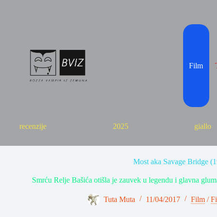
Skip
to
content
Film
recenzije
2025
giallo
Most aka Savage Bridge (1
Smrću Relje Bašića otišla je zauvek u legendu i glavna glum
Tuta Muta
11/04/2017
Film
/
Fi