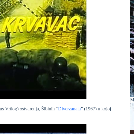
M
 Vrtlog) ostvarenja, Šibinih “
Diverzanata
” (1967) u kojoj