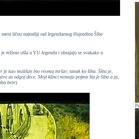
o meni lično najmiliji rad legendarnog Hajrudina Šibe
je je režirao ušla u YU legendu i ubrajaju se svakako u
 je kao mališan bio veoma mršav, tanak ko šiba. Šiba je,
tvo za odgoj dece. Moji klinci nemaju pojma šta je šiba a ja,
aba bere
)
P