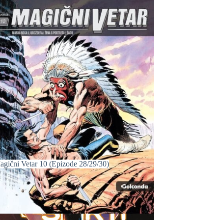
agični Vetar 10 (Epizode 28/29/30)