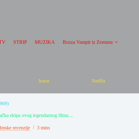
TV
STRIP
MUZIKA
Bozza Vampir iz Zemuna
horor
Netflix
969)
ačka ekipa ovog legendarnog filma....
lmske recenzije
3 mins