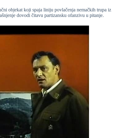
učni objekat koji spaja liniju povlačenja nemačkih trupa iz
ašnjenje dovodi čitavu partizansku ofanzivu u pitanje.