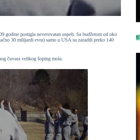
009 godine postigla neverovatan uspeh. Sa budžetom od oko
S
 tačno 30 milijardi evra) samo u USA su zaradili preko 140
nog čuvara velikog šoping mola.