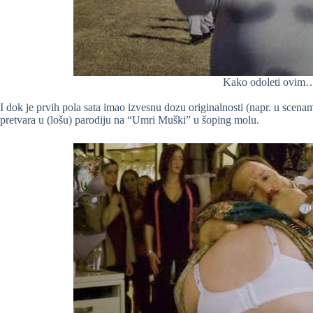
Kako odoleti ovim
I dok je prvih pola sata imao izvesnu dozu originalnosti (napr. u scen
pretvara u (lošu) parodiju na “Umri Muški” u šoping molu.