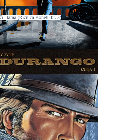
i i tama (Riznica Bonelli br. 3)