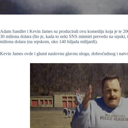
Adam Sandler i Kevin James su producirali ovu komediju koja je te 2
30 miliona dolara (što je, kada to neki SNS ministri prevedu na srpski,
miliona dolara (na srpskom, oko 140 hiljada milijardi).
Kevin James ovde i glumi naslovnu glavnu ulogu, dobroćudnog i naiv