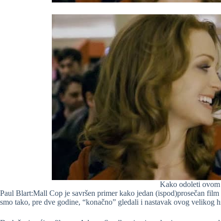
Kako odoleti ovom
Paul Blart:Mall Cop je savršen primer kako jedan (ispod)prosečan fil
smo tako, pre dve godine, “konačno” gledali i nastavak ovog velikog 