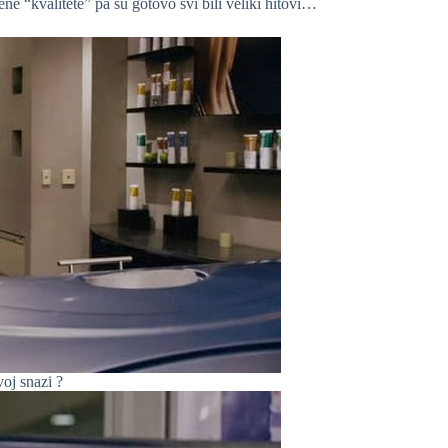
 “kvalitete” pa su gotovo svi bili veliki hitovi…
oj snazi ?