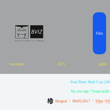
Skip
to
content
Film
recenzije
2025
giallo
Paul Blart: Mall Cop (20
Ne ovo nije "Tesna koža"
Biograf
06/05/2017
Film
/
Fi