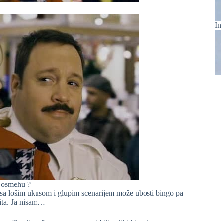
In
 osmehu ?
m sa lošim ukusom i glupim scenarijem može ubosti bingo pa
hita. Ja nisam…