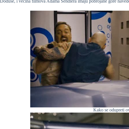
Doduše, i većina filmova Adama Sendlera imaju pobrojane gore navedene
Kako se odupreti ov