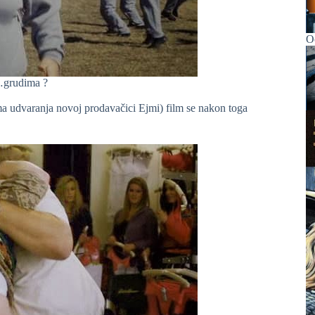
Oč
…grudima ?
ama udvaranja novoj prodavačici Ejmi) film se nakon toga