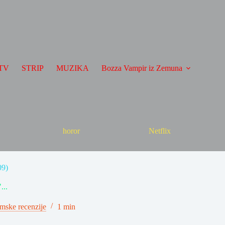
TV
STRIP
MUZIKA
Bozza Vampir iz Zemuna
horor
Netflix
09)
...
lmske recenzije
1 min