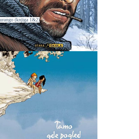
urango (knjiga 1&2)