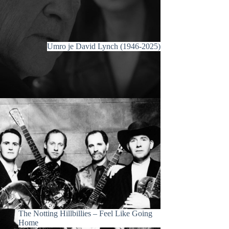
Umro je David Lynch (1946-2025)
The Notting Hillbillies – Feel Like Going
Home