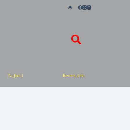
Najbolji
Remek dela