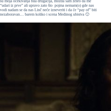
su moja očekivanja bila drugačija, možda sam želeo da me
“udari iz prve” ali upravo zato što pojma nemam(o) gde nas
vodi nadam se da nas Linč neće izneveriti i da će “pay of” biti
nezaboravan… barem koliko i scena Medinog ubistva 🙂