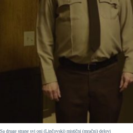
Sa druge strane svi oni (Linčovski) mistični (mračni) delovi