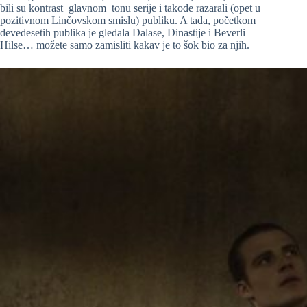
bili su kontrast glavnom tonu serije i takođe razarali (opet u
pozitivnom Linčovskom smislu) publiku. A tada, početkom
devedesetih publika je gledala Dalase, Dinastije i Beverli
Hilse… možete samo zamisliti kakav je to šok bio za njih.