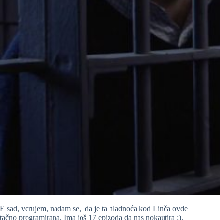
E sad, verujem, nadam se, da je ta hladnoća kod Linča ovde
tačno programirana. Ima još 17 epizoda da nas nokautira :).