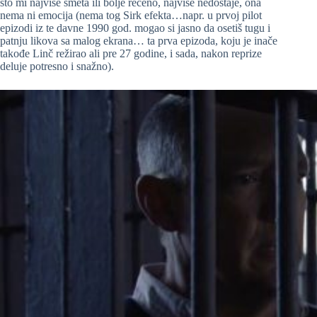
što mi najviše smeta ili bolje rečeno, najviše nedostaje, ona
nema ni emocija (nema tog Sirk efekta…napr. u prvoj pilot
epizodi iz te davne 1990 god. mogao si jasno da osetiš tugu i
patnju likova sa malog ekrana… ta prva epizoda, koju je inače
takođe Linč režirao ali pre 27 godine, i sada, nakon reprize
deluje potresno i snažno).