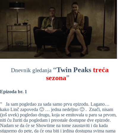
“
Twin Peaks
treća
Dnevnik gledanja
sezona
”
Epizoda br. 1
” Ja sam pogledao za sada samo prvu epizodu. Lagano…
kako Linč zapoveda 🙂 … jedna nedeljno 🙂 . Znači, nisam
(još uvek) pogledao drugu, koja se emitovala u paru sa prvom,
niti ću žuriti da pogledam i preostale dostupne dve epizode.
Nadam se da će se Showtime na tome zaustaviti i da kada
stignemo do pete, da će ona biti i jedina dostupna svima nama