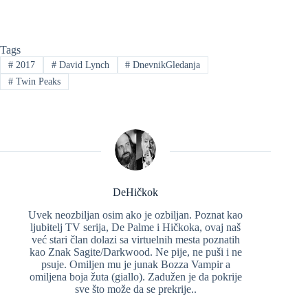
Tags
#
2017
#
David Lynch
#
DnevnikGledanja
#
Twin Peaks
DeHičkok
Uvek neozbiljan osim ako je ozbiljan. Poznat kao
ljubitelj TV serija, De Palme i Hičkoka, ovaj naš
već stari član dolazi sa virtuelnih mesta poznatih
kao Znak Sagite/Darkwood. Ne pije, ne puši i ne
psuje. Omiljen mu je junak Bozza Vampir a
omiljena boja žuta (giallo). Zadužen je da pokrije
sve što može da se prekrije..