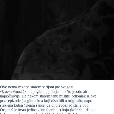
Ovo nema veze sa starom serijom pre svega u
vizuelno/muzičkom pogledu, tj. to je ono što je odmah
najuočljivije. Da nekom starom fanu pustite odlomak iz ove
prve epizode (sa glumcima koji nisu bili u originalu, napr.
staklena kutija ) nema šanse da bi prepoznao šta je ovo.
Original je imao jedinstvenu (prelepu) boju (kolorit…da ne