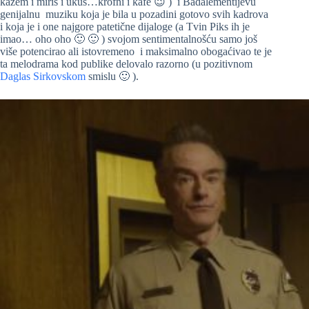
kažem i miris i ukus…krofni i kafe 😉 ) i Badalementijevu
genijalnu muziku koja je bila u pozadini gotovo svih kadrova
i koja je i one najgore patetične dijaloge (a Tvin Piks ih je
imao… oho oho 🙂 🙂 ) svojom sentimentalnošću samo još
više potencirao ali istovremeno i maksimalno obogaćivao te je
ta melodrama kod publike delovalo razorno (u pozitivnom
Daglas Sirkovskom
smislu 🙂 ).