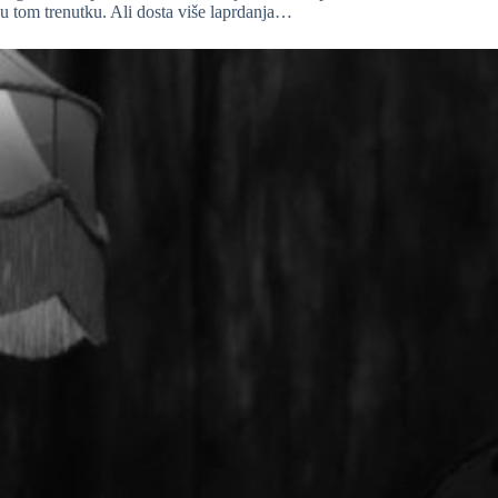
u tom trenutku. Ali dosta više laprdanja…