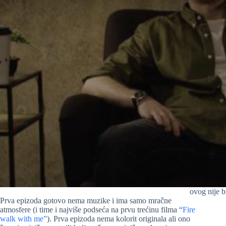
ovog nije 
Prva epizoda gotovo nema muzike i ima samo mračne
atmosfere (i time i najviše podseća na prvu trećinu filma “
Fire
walk with me”
). Prva epizoda nema kolorit originala ali ono