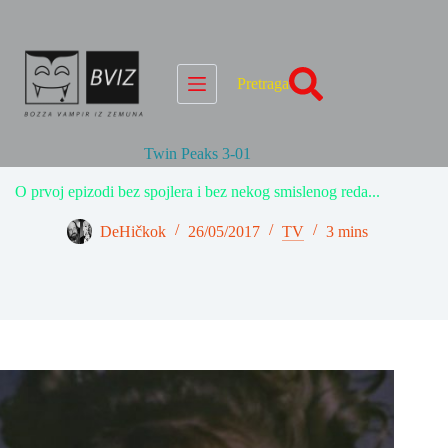
Skip
to
content
Pretraga
Twin Peaks 3-01
O prvoj epizodi bez spojlera i bez nekog smislenog reda...
DeHičkok
26/05/2017
TV
3 mins