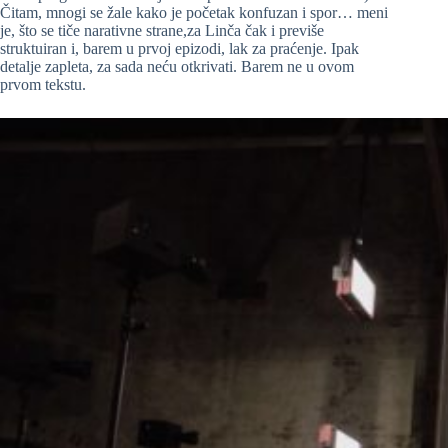
Čitam, mnogi se žale kako je početak konfuzan i spor… meni
je, što se tiče narativne strane,za Linča čak i previše
struktuiran i, barem u prvoj epizodi, lak za praćenje. Ipak
detalje zapleta, za sada neću otkrivati. Barem ne u ovom
prvom tekstu.