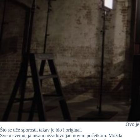
Ovo je 
Što se tiče sporosti, takav je bio i original.
Sve u svemu, ja nisam nezadovoljan novim početkom. Možda