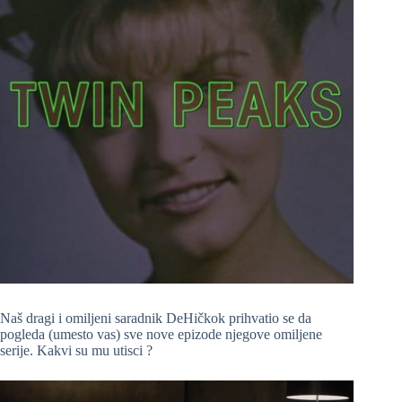
Naš dragi i omiljeni saradnik DeHičkok prihvatio se da
pogleda (umesto vas) sve nove epizode njegove omiljene
serije. Kakvi su mu utisci ?