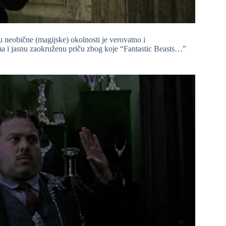
 neobične (magijske) okolnosti je verovatno i
ma i jasnu zaokruženu priču zbog koje “Fantastic Beasts…”