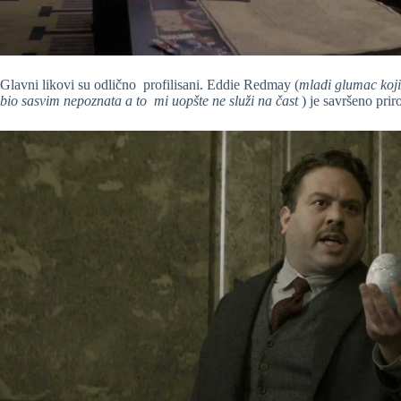
Glavni likovi su odlično profilisani. Eddie Redmay (
mladi glumac koji 
bio sasvim nepoznata a to mi uopšte ne služi na čast
) je savršeno pr