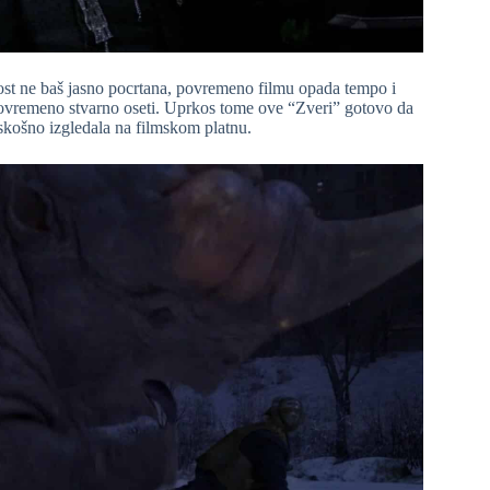
nost ne baš jasno pocrtana, povremeno filmu opada tempo i
povremeno stvarno oseti. Uprkos tome ove “Zveri” gotovo da
askošno izgledala na filmskom platnu.