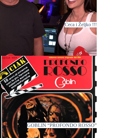
Ceca i Željko !!!
GOBLIN “PROFONDO ROSSO”