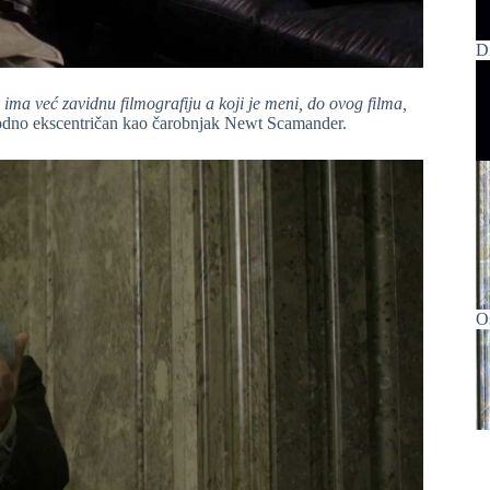
D
ima već zavidnu filmografiju a koji je meni, do ovog filma,
irodno ekscentričan kao čarobnjak Newt Scamander.
O