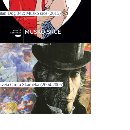
ilan Dog 342: Muško srce (2015)
sveta Grofa Skarbeka (2004-2005)