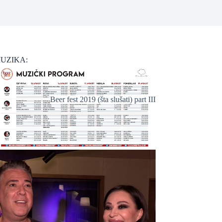
UZIKA:
Beer fest 2019 (šta slušati) part III