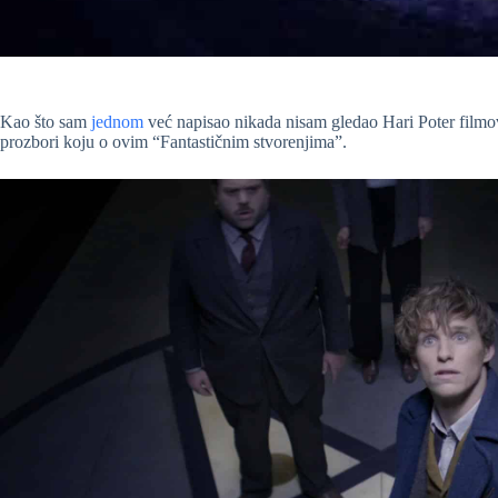
Kao što sam
jednom
već napisao nikada nisam gledao Hari Poter film
prozbori koju o ovim “Fantastičnim stvorenjima”.