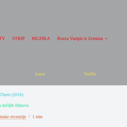
TV
STRIP
MUZIKA
Bozza Vampir iz Zemuna
horor
Netflix
d Them (2016)
h dečijih filmova
lmske recenzije
1 min