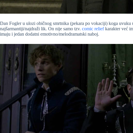
Dan Fogler u ulozi običnog smrtnika (pekara po vokaciji) koga uvuku u
najšarmantiji/najdraži lik. On nije samo tzv.
comic relief
karakter već i
imaju i jedan dodatni emotivno/melodramatski naboj.