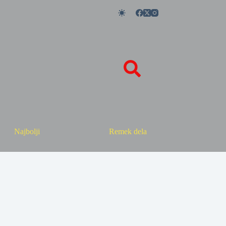
Najbolji
Remek dela