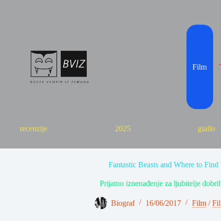
Skip
to
content
Film
recenzije
2025
giallo
Fantastic Beasts and Where to Fin
Prijatno iznenađenje za ljubitelje dobri
Biograf
16/06/2017
Film
/
Fi