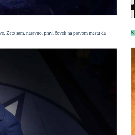
S
ove. Zato sam, naravno, pravi čovek na pravom mestu da