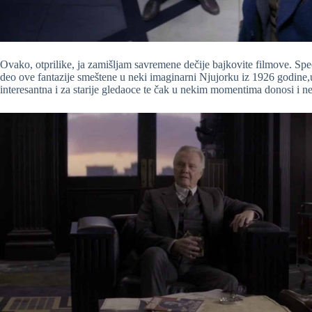
Ovako, otprilike, ja zamišljam savremene dečije bajkovite filmove. Spe
deo ove fantazije smeštene u neki imaginarni Njujorku iz 1926 godine,u 
interesantna i za starije gledaoce te čak u nekim momentima donosi i n