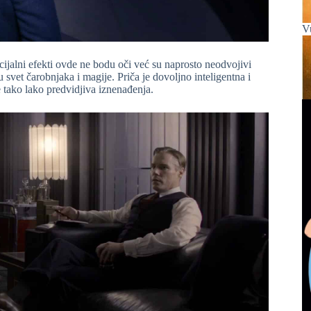
V
cijalni efekti ovde ne bodu oči već su naprosto neodvojivi
svet čarobnjaka i magije. Priča je dovoljno inteligentna i
e tako lako predvidjiva iznenađenja.