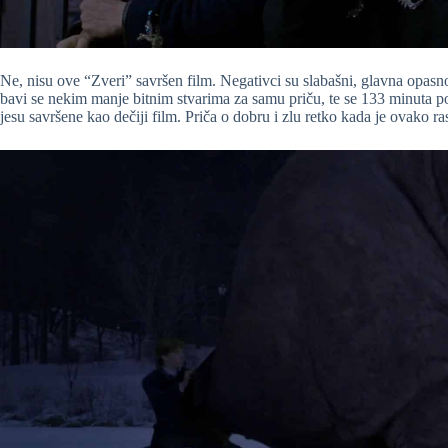
Ne, nisu ove “Zveri” savršen film. Negativci su slabašni, glavna opas
bavi se nekim manje bitnim stvarima za samu priču, te se 133 minuta 
jesu savršene kao dečiji film. Priča o dobru i zlu retko kada je ovako r