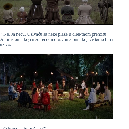
-“Ne. Ja neću. Uživaću sa neke plaže u direktnom prenosu.
Ali ima onih koji nisu na odmoru…ima onih koji će tamo biti i
uživo.”
-“O kome vi to pričate ?”