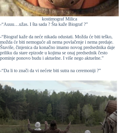
kostimograf Milica
-“Auuu…užas. I šta sada ? Šta kaže Biograf ?”
-“Biograf kaže da neće nikada odustati. Možda će biti teško,
možda će biti nemoguće ali nema povlačenje i nema predaje.
Štaviše, činjenica da konačno imamo novog predsednika daje
priliku da stare epizode u kojima se onaj predsednik često
pominje ponovo budu i aktuelne. I više nego aktuelne.”
-“Da li to znači da vi nećete biti sutra na ceremoniji ?”