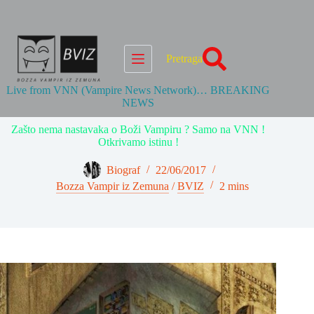
Skip
to
content
Pretraga
Live from VNN (Vampire News Network)… BREAKING
NEWS
Zašto nema nastavaka o Boži Vampiru ? Samo na VNN !
Otkrivamo istinu !
Biograf
22/06/2017
Bozza Vampir iz Zemuna
/
BVIZ
2 mins