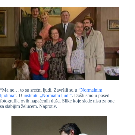
“Ma ne… to su srećni ljudi. Završili su u
“Normalnim
ljudima”
. U
institutu „Normalni ljudi“
. Došli smo u posed
fotografija ovih napaćenih duša. Slike koje slede nisu za one
sa slabijim želucem. Naprotiv.