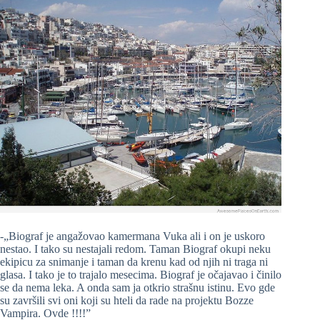
-„Biograf je angažovao kamermana Vuka ali i on je uskoro
nestao. I tako su nestajali redom. Taman Biograf okupi neku
ekipicu za snimanje i taman da krenu kad od njih ni traga ni
glasa. I tako je to trajalo mesecima. Biograf je očajavao i činilo
se da nema leka. A onda sam ja otkrio strašnu istinu. Evo gde
su završili svi oni koji su hteli da rade na projektu Bozze
Vampira. Ovde !!!!”