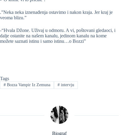
.”Neka neka iznenađenja ostavimo i nakon kraja. Jer kraj je
veoma blizu.”
-“Hvala Džone. Uživaj u odmoru. A vi, poštovani gledaoci, i
dalje ostanite na našem kanalu, jedinom kanalu na kome
možete saznati istinu i samo istinu…o Bozzi”
Tags
#
Bozza Vampir Iz Zemuna
#
intervju
Biograf