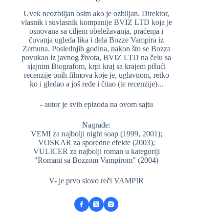
Uvek neozbiljan osim ako je ozbiljan. Direktor,
vlasnik i suvlasnik kompanije BVIZ LTD koja je
osnovana sa ciljem obeležavanja, praćenja i
čuvanja ugleda lika i dela Bozze Vampira iz
Zemuna. Poslednjih godina, nakon što se Bozza
povukao iz javnog života, BVIZ LTD na čelu sa
sjajnim Biografom, krpi kraj sa krajem pišući
recenzije onih filmova koje je, uglavnom, retko
ko i gledao a još ređe i čitao (te recenzije)...
- autor je svih epizoda na ovom sajtu
Nagrade:
VEMI za najbolji night soap (1999, 2001);
VOSKAR za sporedne efekte (2003);
VULICER za najbolji roman u kategoriji
"Romani sa Bozzom Vampirom" (2004)
V- je prvo slovo reči VAMPIR