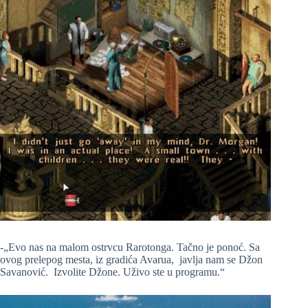
-„Evo nas na malom ostrvcu Rarotonga. Tačno je ponoć. Sa
ovog prelepog mesta, iz gradića Avarua, javlja nam se Džon
Savanović. Izvolite Džone. Uživo ste u programu.“