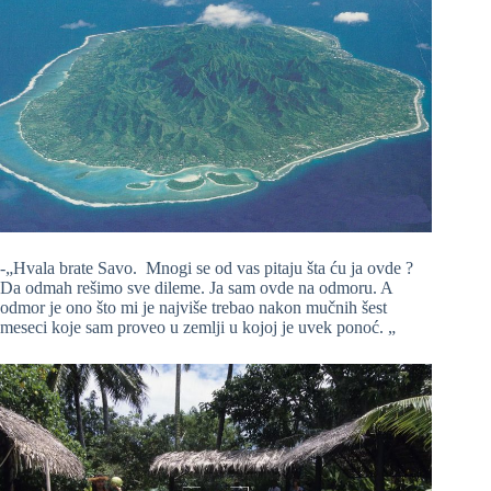
-„Hvala brate Savo. Mnogi se od vas pitaju šta ću ja ovde ?
Da odmah rešimo sve dileme. Ja sam ovde na odmoru. A
odmor je ono što mi je najviše trebao nakon mučnih šest
meseci koje sam proveo u zemlji u kojoj je uvek ponoć. „