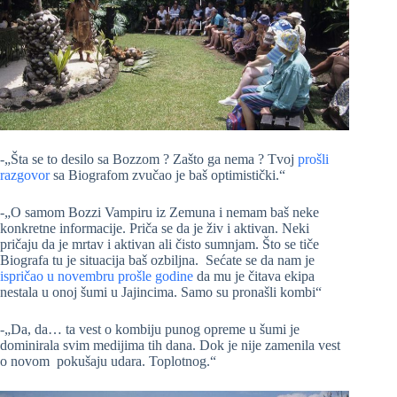
-„Šta se to desilo sa Bozzom ? Zašto ga nema ? Tvoj
prošli
razgovor
sa Biografom zvučao je baš optimistički.“
-„O samom Bozzi Vampiru iz Zemuna i nemam baš neke
konkretne informacije. Priča se da je živ i aktivan. Neki
pričaju da je mrtav i aktivan ali čisto sumnjam. Što se tiče
Biografa tu je situacija baš ozbiljna. Sećate se da nam je
ispričao u novembru prošle godine
da mu je čitava ekipa
nestala u onoj šumi u Jajincima. Samo su pronašli kombi“
-„Da, da… ta vest o kombiju punog opreme u šumi je
dominirala svim medijima tih dana. Dok je nije zamenila vest
o novom pokušaju udara. Toplotnog.“