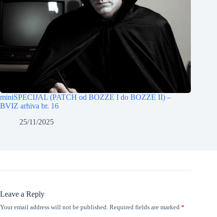
miniSPECIJAL (PATCH od BOZZE I do BOZZE II) –
BVIZ arhiva br. 16
25/11/2025
Leave a Reply
Your email address will not be published.
Required fields are marked
*