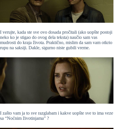
I verujte, kada ste sve ovo dosada pročitali (ako uopšte postoji
neko ko je stigao do ovog dela teksta) naučio sam vas
mudrosti do kraja života. Praktično, mislim da sam vam otkrio
rupu na saksiji. Dakle, sigurno niste gubili vreme.
I zašto vam ja to sve razglabam i kakve uopšte sve to ima veze
sa “Noćnim životinjama” ?