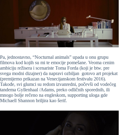
Pa, jednostavno, “Nocturnal animals” upada u onu grupu
filmova kod kojih su mi te emocije pomešane. Veoma cenim
ambiciju režisera i scenariste Toma Forda (koji je btw. pre
svega modni dizajner) da napravi ozbiljan gotovo art projekat
(premijerno prikazan na Venecijanskom festivalu 2016).
Takođe, svi glumci su redom izvanredni, počevši od vodećeg
tandema Gyllenhaal /Adams, preko odličnih sporednih, ili
mnogo bolje rečeno na engleskom, supporting uloga gde
Michaell Shannon briljira kao šerif.