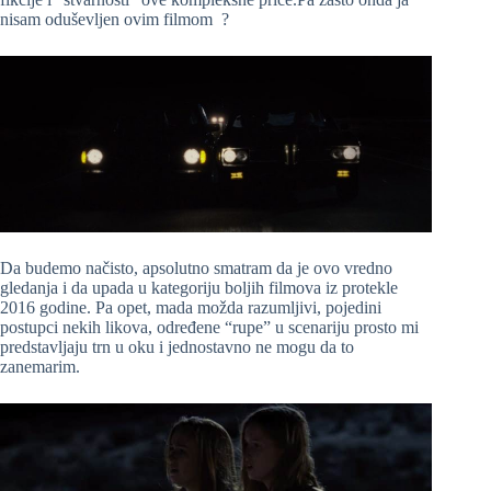
nisam oduševljen ovim filmom ?
Da budemo načisto, apsolutno smatram da je ovo vredno
gledanja i da upada u kategoriju boljih filmova iz protekle
2016 godine. Pa opet, mada možda razumljivi, pojedini
postupci nekih likova, određene “rupe” u scenariju prosto mi
predstavljaju trn u oku i jednostavno ne mogu da to
zanemarim.