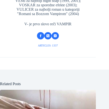
VEMI za najbolji night soap (1999, 2001);
VOSKAR za sporedne efekte (2003);
VULICER za najbolji roman u kategoriji
"Romani sa Bozzom Vampirom" (2004)
V- je prvo slovo reči VAMPIR
ARTICLES: 1337
Related Posts