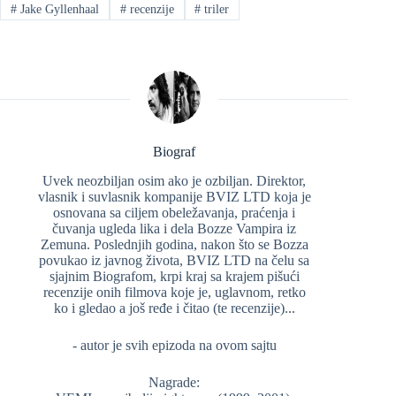
#
Jake Gyllenhaal
#
recenzije
#
triler
Biograf
Uvek neozbiljan osim ako je ozbiljan. Direktor,
vlasnik i suvlasnik kompanije BVIZ LTD koja je
osnovana sa ciljem obeležavanja, praćenja i
čuvanja ugleda lika i dela Bozze Vampira iz
Zemuna. Poslednjih godina, nakon što se Bozza
povukao iz javnog života, BVIZ LTD na čelu sa
sjajnim Biografom, krpi kraj sa krajem pišući
recenzije onih filmova koje je, uglavnom, retko
ko i gledao a još ređe i čitao (te recenzije)...
- autor je svih epizoda na ovom sajtu
Nagrade: