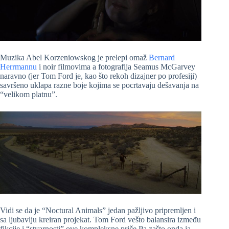
Muzika Abel Korzeniowskog je prelepi omaž
Bernard
Herrmannu
i noir filmovima a fotografija
Seamus McGarvey
naravno (jer Tom Ford je, kao što rekoh dizajner po profesiji)
savršeno uklapa razne boje kojima se pocrtavaju dešavanja na
“velikom platnu”.
Vidi se da je “Noctural Animals” jedan pažljivo pripremljen i
sa ljubavlju kreiran projekat. Tom Ford vešto balansira između
fikcije i “stvarnosti” ove kompleksne priče.Pa zašto onda ja