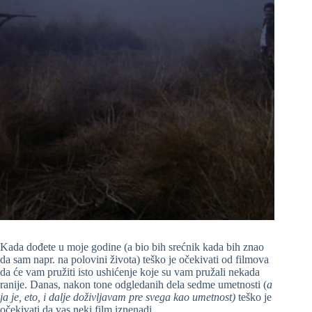
Kada dođete u moje godine (a bio bih srećnik kada bih znao
da sam napr. na polovini života) teško je očekivati od filmova
da će vam pružiti isto ushićenje koje su vam pružali nekada
ranije. Danas, nakon tone odgledanih dela sedme umetnosti (
a
ja je, eto, i dalje doživljavam pre svega kao umetnost)
teško je
očekivati da vas neki film iznenadi.