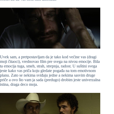
Uvek sam, a pretpostavljam da je tako kod većine vas (dragi
moji čitaoci), vrednovao film pre svega na nivou emocije. Bila
ta emocija tuga, smeh, strah, strepnja, radost. U suštini svega
jeste kako vas priča koju gledate pogađa na tom emotivnom
planu. Zato se nekima sviđaju jedne a nekima sasvim druge
priče a ovo što vam ja sada (predugo) drobim jeste univerzalna
istina, draga deco moja.