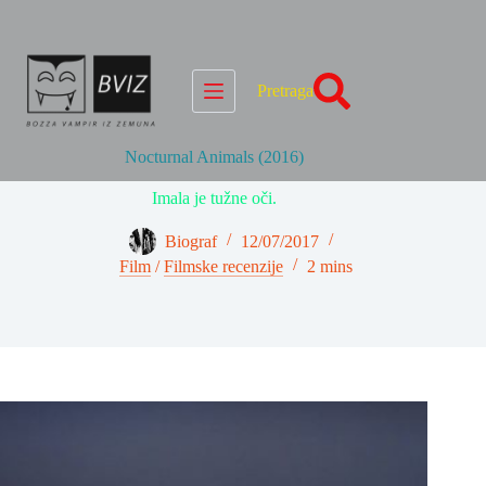
Skip
to
content
Pretraga
Nocturnal Animals (2016)
Imala je tužne oči.
Biograf
12/07/2017
Film
/
Filmske recenzije
2 mins