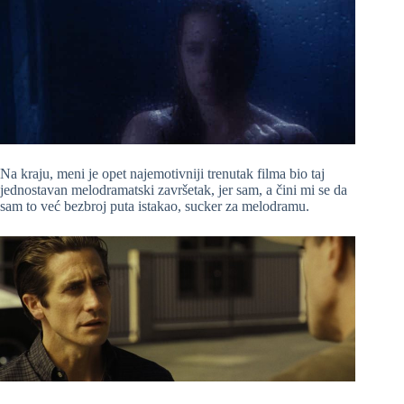
Na kraju, meni je opet najemotivniji trenutak filma bio taj
jednostavan melodramatski završetak, jer sam, a čini mi se da
sam to već bezbroj puta istakao, sucker za melodramu.