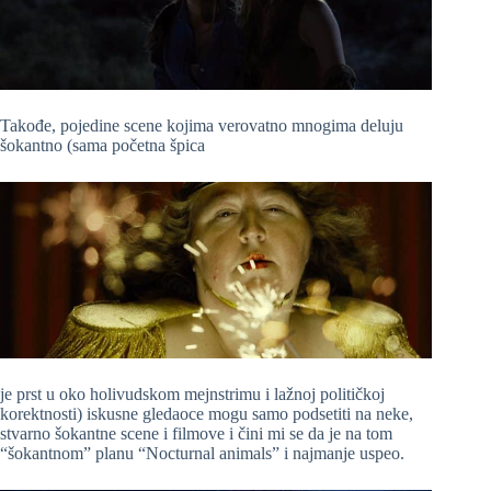
Takođe, pojedine scene kojima verovatno mnogima deluju
šokantno (sama početna špica
je prst u oko holivudskom mejnstrimu i lažnoj političkoj
korektnosti) iskusne gledaoce mogu samo podsetiti na neke,
stvarno šokantne scene i filmove i čini mi se da je na tom
“šokantnom” planu “Nocturnal animals” i najmanje uspeo.