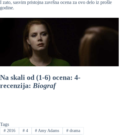
I zato, sasvim pristojna završna ocena za ovo delo iz prošle
godine.
Na skali od (1-6) ocena: 4-
recenzija:
Biograf
Tags
#
2016
#
4
#
Amy Adams
#
drama