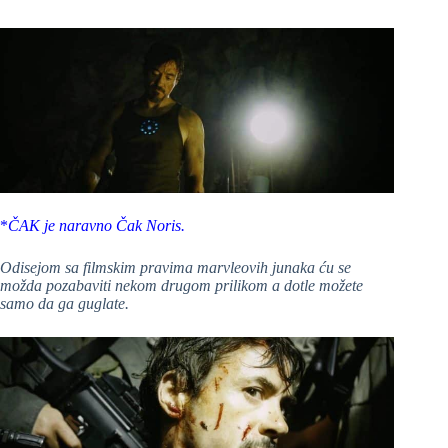
*
ČAK je naravno Čak Noris.
Odisejom sa filmskim pravima marvleovih junaka ću se
možda pozabaviti nekom drugom prilikom a dotle možete
samo da ga guglate.