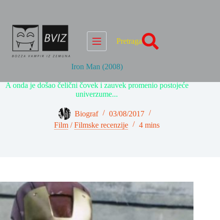
Skip
to
content
Pretraga
Iron Man (2008)
A onda je došao čelični čovek i zauvek promenio postojeće
univerzume...
Biograf
03/08/2017
Film
/
Filmske recenzije
4 mins