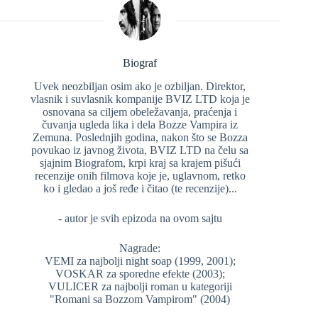
Biograf
Uvek neozbiljan osim ako je ozbiljan. Direktor,
vlasnik i suvlasnik kompanije BVIZ LTD koja je
osnovana sa ciljem obeležavanja, praćenja i
čuvanja ugleda lika i dela Bozze Vampira iz
Zemuna. Poslednjih godina, nakon što se Bozza
povukao iz javnog života, BVIZ LTD na čelu sa
sjajnim Biografom, krpi kraj sa krajem pišući
recenzije onih filmova koje je, uglavnom, retko
ko i gledao a još ređe i čitao (te recenzije)...
- autor je svih epizoda na ovom sajtu
Nagrade:
VEMI za najbolji night soap (1999, 2001);
VOSKAR za sporedne efekte (2003);
VULICER za najbolji roman u kategoriji
"Romani sa Bozzom Vampirom" (2004)