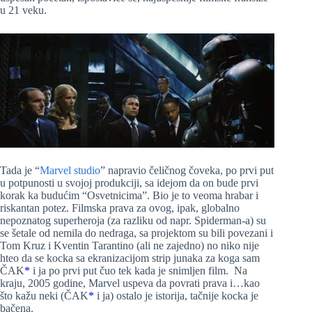
u 21 veku.
Tada je “
Marvel studio
” napravio čeličnog čoveka, po prvi put
u potpunosti u svojoj produkciji, sa idejom da on bude prvi
korak ka budućim “Osvetnicima”. Bio je to veoma hrabar i
riskantan potez. Filmska prava za ovog, ipak, globalno
nepoznatog superheroja (za razliku od napr. Spiderman-a) su
se šetale od nemila do nedraga, sa projektom su bili povezani i
Tom Kruz i Kventin Tarantino (ali ne zajedno) no niko nije
hteo da se kocka sa ekranizacijom strip junaka za koga sam
ČAK
*
i ja po prvi put čuo tek kada je snimljen film. Na
kraju, 2005 godine, Marvel uspeva da povrati prava i…kao
što kažu neki (ČAK
*
i ja) ostalo je istorija, tačnije kocka je
bačena.