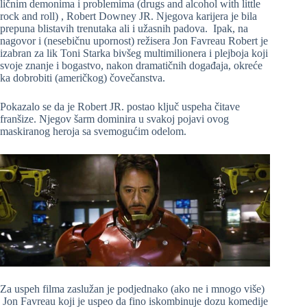
ličnim demonima i problemima (drugs and alcohol with little
rock and roll) , Robert Downey JR. Njegova karijera je bila
prepuna blistavih trenutaka ali i užasnih padova. Ipak, na
nagovor i (nesebičnu upornost) režisera Jon Favreau Robert je
izabran za lik Toni Starka bivšeg multimilionera i plejboja koji
svoje znanje i bogastvo, nakon dramatičnih događaja, okreće
ka dobrobiti (američkog) čovečanstva.
Pokazalo se da je Robert JR. postao ključ uspeha čitave
franšize. Njegov šarm dominira u svakoj pojavi ovog
maskiranog heroja sa svemogućim odelom.
Za uspeh filma zaslužan je podjednako (ako ne i mnogo više)
Jon Favreau koji je uspeo da fino iskombinuje dozu komedije