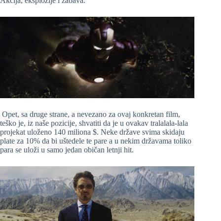
Akcija, eksplozije i zabava.
Opet, sa druge strane, a nevezano za ovaj konkretan film,
teško je, iz naše pozicije, shvatiti da je u ovakav tralalala-lala
projekat uloženo 140 miliona $. Neke države svima skidaju
plate za 10% da bi uštedele te pare a u nekim državama toliko
para se uloži u samo jedan običan letnji hit.