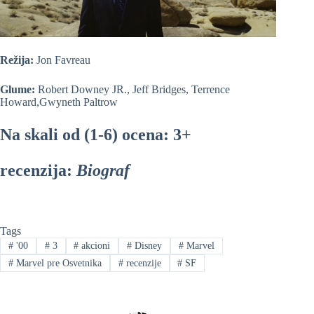
Režija:
Jon Favreau
Glume:
Robert Downey JR., Jeff Bridges, Terrence
Howard,Gwyneth Paltrow
Na skali od (1-6) ocena: 3+
recenzija:
Biograf
Tags
#
'00
#
3
#
akcioni
#
Disney
#
Marvel
#
Marvel pre Osvetnika
#
recenzije
#
SF