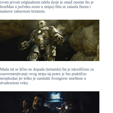
svom prvom originalnom odelu (koje je omaž onome što je
IronMan u početku nosio u stripu) film se zalaufa finom i
nadasve zabavnom brzinom.
Mada mi se lično ne dopada (tematski) šta je iskorišćeno za
osavremenjivanje ovog stripa taj potez je bio praktično
neophodan jer teško je zamisliti Avengerse smeštene u
dvadesetom veku.