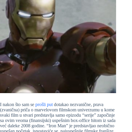
I nakon što sam se
prošli put
dotakao nezvanične, prava
(zvanična) priča o marvelovom filmskom univerzumu u kome
svaki film u stvari predstavlja samo epizodu “serije” započinje
sa ovim veoma (finansijski) uspešnim box-office hitom iz sada
već daleke 2008 godine. “Iron Man” je predstavljao neobično
uspešan početak, ispostaviće se, najuspešnije filmske franšize