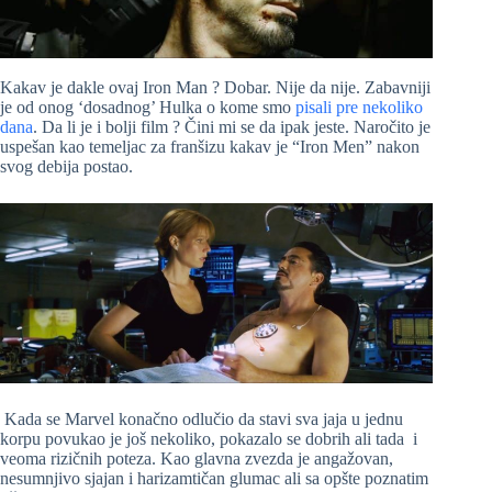
Kakav je dakle ovaj Iron Man ? Dobar. Nije da nije. Zabavniji
je od onog ‘dosadnog’ Hulka o kome smo
pisali pre nekoliko
dana
. Da li je i bolji film ? Čini mi se da ipak jeste. Naročito je
uspešan kao temeljac za franšizu kakav je “Iron Men” nakon
svog debija postao.
Kada se Marvel konačno odlučio da stavi sva jaja u jednu
korpu povukao je još nekoliko, pokazalo se dobrih ali tada i
veoma rizičnih poteza. Kao glavna zvezda je angažovan,
nesumnjivo sjajan i harizamtičan glumac ali sa opšte poznatim