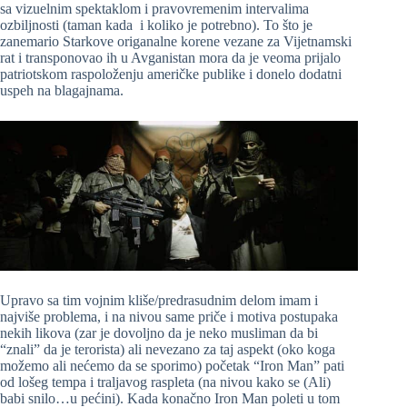
sa vizuelnim spektaklom i pravovremenim intervalima
ozbiljnosti (taman kada i koliko je potrebno). To što je
zanemario Starkove origanalne korene vezane za Vijetnamski
rat i transponovao ih u Avganistan mora da je veoma prijalo
patriotskom raspoloženju američke publike i donelo dodatni
uspeh na blagajnama.
Upravo sa tim vojnim kliše/predrasudnim delom imam i
najviše problema, i na nivou same priče i motiva postupaka
nekih likova (zar je dovoljno da je neko musliman da bi
“znali” da je terorista) ali nevezano za taj aspekt (oko koga
možemo ali nećemo da se sporimo) početak “Iron Man” pati
od lošeg tempa i traljavog raspleta (na nivou kako se (Ali)
babi snilo…u pećini). Kada konačno Iron Man poleti u tom