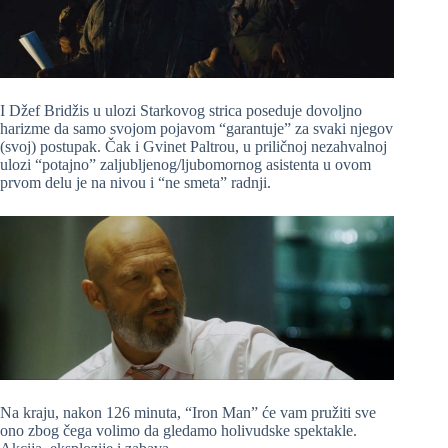
I Džef Bridžis u ulozi Starkovog strica poseduje dovoljno
harizme da samo svojom pojavom “garantuje” za svaki njegov
(svoj) postupak. Čak i Gvinet Paltrou, u priličnoj nezahvalnoj
ulozi “potajno” zaljubljenog/ljubomornog asistenta u ovom
prvom delu je na nivou i “ne smeta” radnji.
Na kraju, nakon 126 minuta, “Iron Man” će vam pružiti sve
ono zbog čega volimo da gledamo holivudske spektakle.