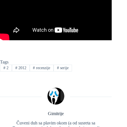
Tags
#
2
#
2012
#
recenzije
#
serije
Gimitrije
Čuveni duh sa plavim okom (a od susreta sa