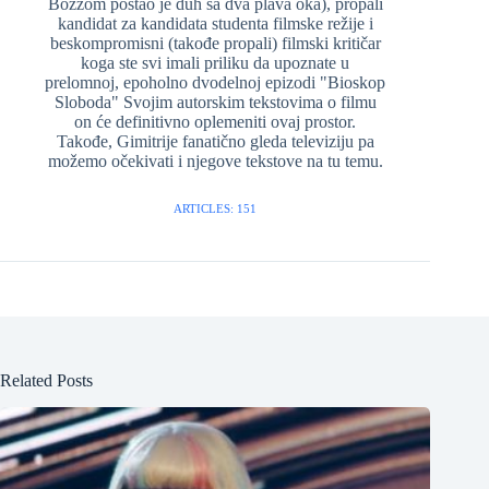
Bozzom postao je duh sa dva plava oka), propali
kandidat za kandidata studenta filmske režije i
beskompromisni (takođe propali) filmski kritičar
koga ste svi imali priliku da upoznate u
prelomnoj, epoholno dvodelnoj epizodi "Bioskop
Sloboda" Svojim autorskim tekstovima o filmu
on će definitivno oplemeniti ovaj prostor.
Takođe, Gimitrije fanatično gleda televiziju pa
možemo očekivati i njegove tekstove na tu temu.
ARTICLES: 151
Related Posts