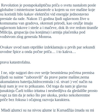
Revolution je postapokaliptična priča o svetu nastalom posle
globalne i misteriozne katastrofe u kojem su sve mašine koje
su koristili bilo kakav električni vid energije jednostavno
prestale da rade. Nakon 15 godina ljudi uglavnom žive u
komunama van gradova, okrenuti prirodi, kao oružje imaju
uglavnom lukove i strele a i mačeve, dok ih sve redom tiraniše
Milicija, grupacija (na konjima) i armija plaćenika pod
vođstvom zlog generala Monroa.
Ovakav uvod nam otprilike izdeklamuju u prvih par sekundi
uvodne špice a onda počne priča… i to kakva…
prava katastrofalna.
I ne, nije najgori deo ove serije besmislena početna premisa
(ljudi su naime “zaboravili” da prave parne mašine,nema
akumalatora baterija,hidrocentrala i sl. stvari ) već način na
koji nam je sve to prikazano. Od toga da nam je glavna
junakinja Čarli toliko iritatna i neubedljiva da gledalište prosto
vapi za tim da je neko što pre ukoka, preko nekoherentne
priče bez fokusa i očajnog razvoja karaktera.
Mladi glumci su na nivou glume iz Kursadžija (mada su mi