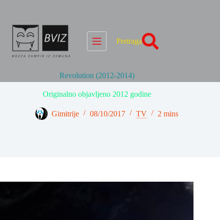
Skip
to
content
Pretraga
Revolution (2012-2014)
Originalno objavljeno 2012 godine
Gimitrije
08/10/2017
TV
2 mins