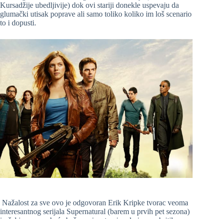
Kursadžije ubedljivije) dok ovi stariji donekle uspevaju da
glumački utisak poprave ali samo toliko koliko im loš scenario
to i dopusti.
Nažalost za sve ovo je odgovoran Erik Kripke tvorac veoma
interesantnog serijala Supernatural (barem u prvih pet sezona)