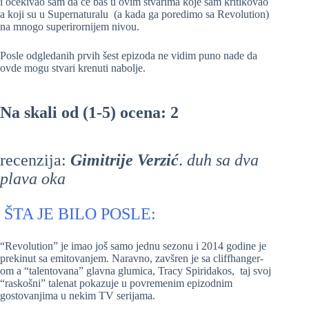
i očekivao sam da će baš u ovim stvarima koje sam kritikovao
a koji su u Supernaturalu (a kada ga poredimo sa Revolution)
na mnogo superirornijem nivou.
Posle odgledanih prvih šest epizoda ne vidim puno nade da
ovde mogu stvari krenuti nabolje.
Na skali od (1-5) ocena: 2
recenzija:
Gimitrije Verzić
.
duh sa dva
plava oka
ŠTA JE BILO POSLE:
“Revolution” je imao još samo jednu sezonu i 2014 godine je
prekinut sa emitovanjem. Naravno, zavšren je sa cliffhanger-
om a “talentovana” glavna glumica,
Tracy Spiridakos, taj svoj
“raskošni” talenat pokazuje u povremenim epizodnim
gostovanjima u nekim TV serijama.