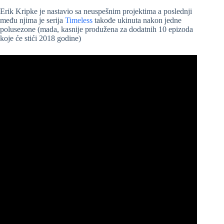
Erik Kripke je nastavio sa neuspešnim projektima a poslednji
među njima je serija
Timeless
takođe ukinuta nakon jedne
polusezone (mada, kasnije produžena za dodatnih 10 epizoda
koje će stići 2018 godine)