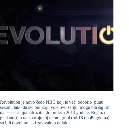
Revolution je novo čedo NBC koji je već odobrio punu
sezonu tako da svi oni koji vole ovu seriju mogu biti sigurni
da će se sa njom družiti i do proleća 2013 godine. Rejtinzi
gledanosti u najznačajnijoj demo grupi (od 18 do 49 godina)
su bili dovoljno jaki za ovakvu odluku.