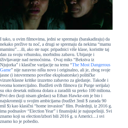
I tako, u ovim filmovima, jedni se spremaju (barakadiraju) da
nekako prežive tu noć, a drugi se spremaju da nekima “mamu
maminu”…ili, ako ste napr. pripadnici više klase, koristite taj
dan za svoju vrhunsku, morbidnu zabavu. Ubijanje i
iživljavanje nad nemoćnima. Ovaj miks “Bekstva iz
Njujorka” i klasične varijacije na temu “
The Most Dangerous
Game
” nije naravno ništa novo i originalno, ali je, zbog svoje
jasne (i istovremeno površne eksploatorske) političke
vizure/klasne kritike izuzetno zabavno za gledanje. Takođe i
veoma komercijalno. Budžeti ovih filmova (iz Purge serijala)
su oko desetak miliona dolara a zaradili su preko 100 miliona.
Prvi deo (koji nisam gledao) sa Ethan Hawke-om je bio i
najskromniji u svojim ambicijama (budžet 3mil $ zarada 90
mil $) kao klasični “home invasion” film. Poslednji, iz 2016 g.
ima podnaslov “Election Year” i finansijski je najuspešniji. Svi
znamo koji su election/izbori bili 2016 g. u Americi…i svi
znamo ko je pobedio.