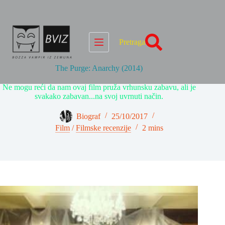
Skip
to
content
Pretraga
The Purge: Anarchy (2014)
Ne mogu reći da nam ovaj film pruža vrhunsku zabavu, ali je
svakako zabavan...na svoj uvrnuti način.
Biograf
25/10/2017
Film
/
Filmske recenzije
2 mins