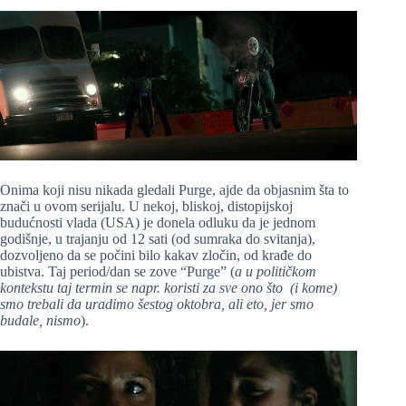
Onima koji nisu nikada gledali Purge, ajde da objasnim šta to
znači u ovom serijalu. U nekoj, bliskoj, distopijskoj
budućnosti vlada (USA) je donela odluku da je jednom
godišnje, u trajanju od 12 sati (od sumraka do svitanja),
dozvoljeno da se počini bilo kakav zločin, od krađe do
ubistva. Taj period/dan se zove “Purge” (
a u političkom
kontekstu taj termin se napr. koristi za sve ono što (i kome)
smo trebali da uradimo šestog oktobra, ali eto, jer smo
budale, nismo
).