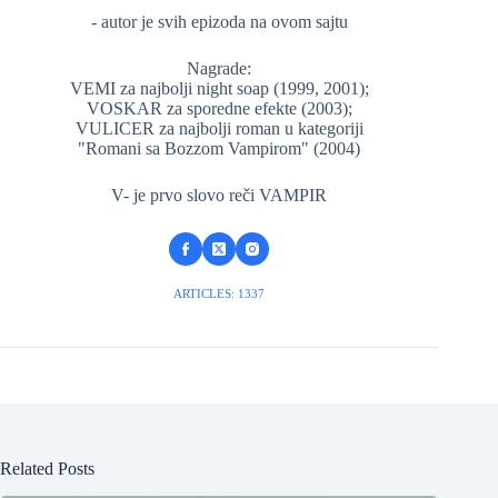
- autor je svih epizoda na ovom sajtu
Nagrade:
VEMI za najbolji night soap (1999, 2001);
VOSKAR za sporedne efekte (2003);
VULICER za najbolji roman u kategoriji
"Romani sa Bozzom Vampirom" (2004)
V- je prvo slovo reči VAMPIR
ARTICLES: 1337
Related Posts