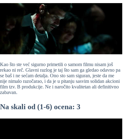
Kao što ste već sigurno primetili o samom filmu nisam još
rekao ni reč. Glavni razlog je taj što sam ga gledao odavno pa
se baš i ne sećam detalja. Ono sto sam siguran, jeste da me
nije nimalo razočarao, i da je u pitanju sasvim solidan akcioni
film tzv. B produkcije. Ne i naročito kvalitetan ali definitivno
zabavan.
Na skali od (1-6) ocena: 3