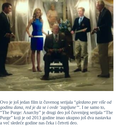
Ovo je još jedan film iz čuvenog serijala “
gledano pre više od
godinu dana, red je da se i ovde ‘zapljune’
“. I ne samo to,
“The Purge: Anarchy” je drugi deo još čuvenijeg serijala “The
Purge” koji je od 2013 godine imao ukupno još dva nastavka
a već sledeće godine nas čeka i četvrti deo.