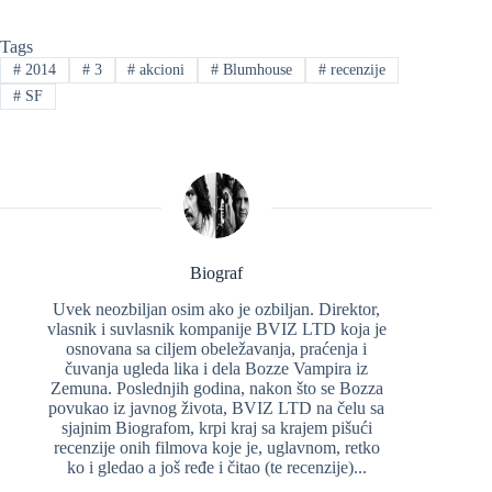
Tags
#
2014
#
3
#
akcioni
#
Blumhouse
#
recenzije
#
SF
Biograf
Uvek neozbiljan osim ako je ozbiljan. Direktor,
vlasnik i suvlasnik kompanije BVIZ LTD koja je
osnovana sa ciljem obeležavanja, praćenja i
čuvanja ugleda lika i dela Bozze Vampira iz
Zemuna. Poslednjih godina, nakon što se Bozza
povukao iz javnog života, BVIZ LTD na čelu sa
sjajnim Biografom, krpi kraj sa krajem pišući
recenzije onih filmova koje je, uglavnom, retko
ko i gledao a još ređe i čitao (te recenzije)...