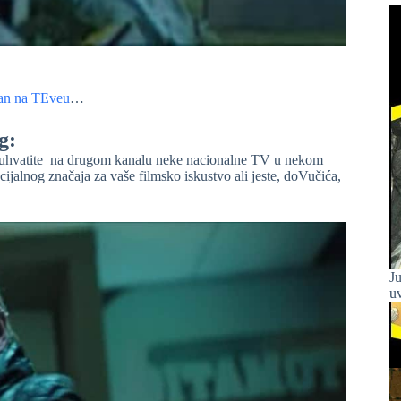
an na TEveu
…
g:
a uhvatite na drugom kanalu neke nacionalne TV u nekom
jalnog značaja za vaše filmsko iskustvo ali jeste, doVučića,
Ju
uv