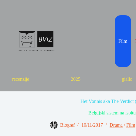
Skip
to
content
Film
recenzije
2025
giallo
Het Vonnis aka The Verdict 
Belgijski sistem na ispitu.
Biograf
10/11/2017
Drama
/
Film