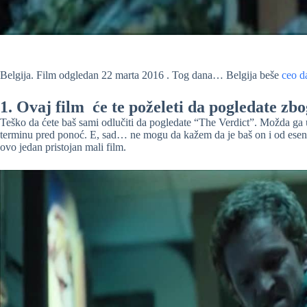
Belgija. Film odgledan 22 marta 2016 . Tog dana… Belgija beše
ceo d
1. Ovaj film će te poželeti da pogledate zbo
Teško da ćete baš sami odlučiti da pogledate “The Verdict”. Možda g
terminu pred ponoć. E, sad… ne mogu da kažem da je baš on i od esenci
ovo jedan pristojan mali film.