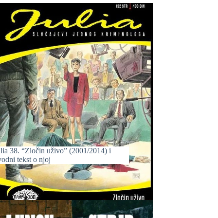
lia 38. “Zločin uživo” (2001/2014) i
odni tekst o njoj