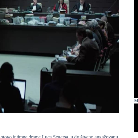
Mi
e, gotovo intimne drame Luca Segersa, u društveno angažovanu