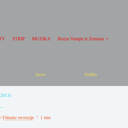
TV
STRIP
MUZIKA
Bozza Vampir iz Zemuna
horor
Netflix
(2013)
..
/
Filmske recenzije
1 min