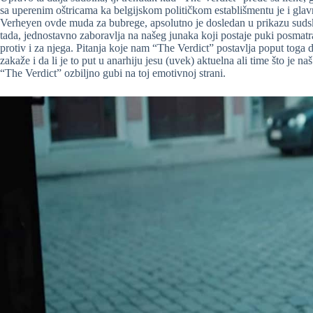
sa uperenim oštricama ka belgijskom političkom establišmentu je i glavn
Verheyen ovde muda za bubrege, apsolutno je dosledan u prikazu sudskog 
tada, jednostavno zaboravlja na našeg junaka koji postaje puki posmatra
protiv i za njega. Pitanja koje nam “The Verdict” postavlja poput toga 
zakaže i da li je to put u anarhiju jesu (uvek) aktuelna ali time što je n
“The Verdict” ozbiljno gubi na toj emotivnoj strani.