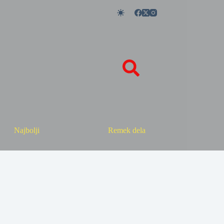
Najbolji
Remek dela