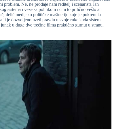
i problem. Ne, ne prodaje nam reditelj i scenarista Jan
sistema i veze sa politikom i čini to prilično vešto ali
č, delić medijsko političke mašinerije koje je pokrenuta
da li je dozvoljeno uzeti pravdu u svoje ruke kada sistem
aš junak u duge dve trećine filma praktično gurnut u stranu,