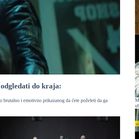
 odgledati do kraja:
Ma
o brutalno i emotivno prikazanog da ćete poželeti da ga
u