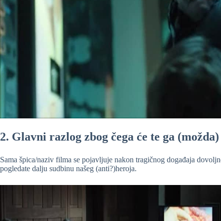
2. Glavni razlog zbog čega će te ga (možda)
Sama špica/naziv filma se pojavljuje nakon tragičnog događaja dovoljn
pogledate dalju sudbinu našeg (anti?)heroja.