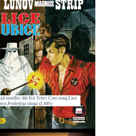
li rendžer iliti Kit Teler: Crni zmaj,Lice
bice,Poslednja uloga (LMS)