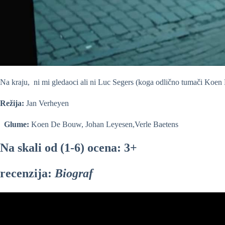
Na kraju, ni mi gledaoci ali ni Luc Segers (koga odlično tumači Koen
Režija:
Jan Verheyen
Glume:
Koen De Bouw, Johan Leyesen,Verle Baetens
Na skali od (1-6) ocena: 3+
recenzija:
Biograf