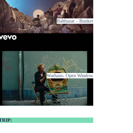
Balthazar – Bunker
Warhaus- Open Window
TRIP: