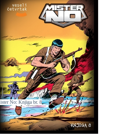
ster No: Knjiga br. 8