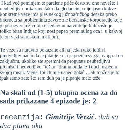
I kad već pominjem te paralene priče često su one nevešto i
neubedljivo prikazane tako da gledaocima nije jasno kakve
konkretne veze ima ples nekog južnoafričkog dečaka preko
interneta sa problemima zavere zle berzanske korporacije koje
je proneverila životnu ušteđevinu naivnih ljudi ili zašto je
toliko bitan Indijac koji nosi pepeo preminulog oca i u kakvoj
je on vezi sa ruskom mafijom.
Te veze su naravno pokazane ali na jedan tako jeftin i
predvidljiv način da je pitanje koja je poenta svega ovoga. I da
zaključim, ukoliko ste spremni da progutate neubedljivu
premisu i neuverljivu “tešku” dramu onda je Touch uspeo u
svojoj misiji. Mene Touch nije uspeo dotaći…ali možda je to
ipak samo zato što sam duh pa je pipanje malo teže.
Na skali od (1-5) ukupna ocena za do
sada prikazane 4 epizode je: 2
Gimitrije Verzić
.
duh sa
recenzija:
dva plava oka