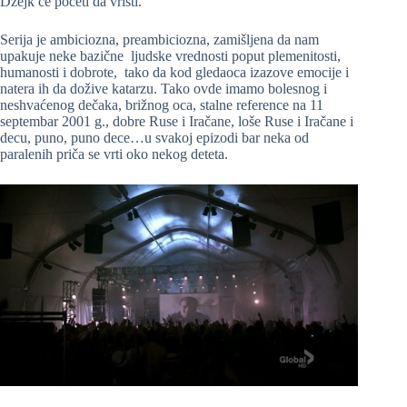
Džejk će početi da vrišti.
Serija je ambiciozna, preambiciozna, zamišljena da nam
upakuje neke bazične ljudske vrednosti poput plemenitosti,
humanosti i dobrote, tako da kod gledaoca izazove emocije i
natera ih da dožive katarzu. Tako ovde imamo bolesnog i
neshvaćenog dečaka, brižnog oca, stalne reference na 11
septembar 2001 g., dobre Ruse i Iračane, loše Ruse i Iračane i
decu, puno, puno dece…u svakoj epizodi bar neka od
paralenih priča se vrti oko nekog deteta.