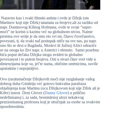
Naravno kao i svaki filmski autista i ovde je Džejk (sin
Martinov koji nije Džek) tatamata za brojeve,ali za razliku od
napr. Dastinovog Kišnog Hofmana, ovde te svoje “super-
moći” ne koristi u kazinu već na globalnom nivou. Naime
premisa ove serije je da smo eto svi mi, čitavo čovečanstvo,
povezani, tj. da svaki naš postupak utiče na sve nas, pa napr.
ono što se desi u Bagdadu, Moskvi ili Južnoj Africi odraziće
se na onoga ko živi napr. u Americi i obrnuto. Samo posebna
bića poput dečaka Džejka mogu uvideti tu globalno
povezanost i to putem brojeva. Oni u stvari čitav svet vide u
dimenzijama koje su, jel’te nama, običnim smrtnicima, suviše
apstraktne i nepojmljive.
Ovo (ras)tumačenje Džejkovih moći nije razglabanje vašeg
dobrog duha Gimitrija već gotovo bukvalna parafraza
objašnjenja koje Martinu (ocu Džejkovom koji nije Džek ali je
Kifer) iznosi Deni Glover (
Danny Glover
) u prilično
nedefinisanoj i, za sada, besmislenoj ulozi nekakvog
penzionisanog profesora koji je stručnjak za osobe sa ovakvim
sposobnostima.