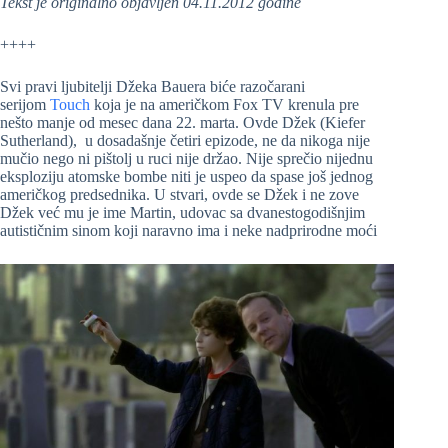
Tekst je originalno objavljen 04.11.2012 godine
++++
Svi pravi ljubitelji Džeka Bauera biće razočarani
serijom
Touch
koja je na američkom Fox TV krenula pre
nešto manje od mesec dana 22. marta. Ovde Džek (Kiefer
Sutherland), u dosadašnje četiri epizode, ne da nikoga nije
mučio nego ni pištolj u ruci nije držao. Nije sprečio nijednu
eksploziju atomske bombe niti je uspeo da spase još jednog
američkog predsednika. U stvari, ovde se Džek i ne zove
Džek već mu je ime Martin, udovac sa dvanestogodišnjim
autističnim sinom koji naravno ima i neke nadprirodne moći