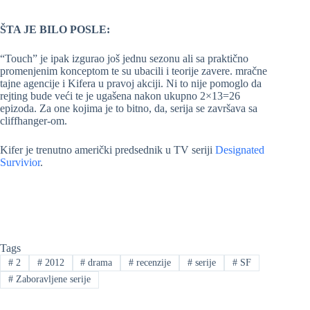
ŠTA JE BILO POSLE:
“Touch” je ipak izgurao još jednu sezonu ali sa praktično
promenjenim konceptom te su ubacili i teorije zavere. mračne
tajne agencije i Kifera u pravoj akciji. Ni to nije pomoglo da
rejting bude veći te je ugašena nakon ukupno 2×13=26
epizoda. Za one kojima je to bitno, da, serija se završava sa
cliffhanger-om.
Kifer je trenutno američki predsednik u TV seriji
Designated
Survivior
.
Tags
#
2
#
2012
#
drama
#
recenzije
#
serije
#
SF
#
Zaboravljene serije