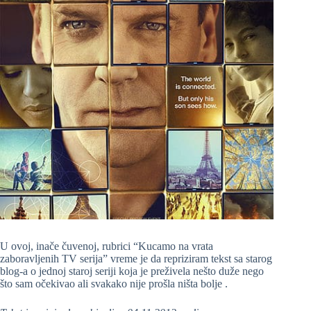
U ovoj, inače čuvenoj, rubrici “Kucamo na vrata
zaboravljenih TV serija” vreme je da repriziram tekst sa starog
blog-a o jednoj staroj seriji koja je preživela nešto duže nego
što sam očekivao ali svakako nije prošla ništa bolje .