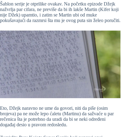
Šablon serije je otprilike ovakav. Na početku epizode Džejk
nažvrlja par cifara, ne previše da bi ih lakše Martin (Kifer koji
nije Džek) upamtio, i zatim se Martin ubi od muke
pokušavajući da razmrsi šta mu je ovog puta sin želeo poručiti.
Eto, Džejk naravno ne ume da govori, niti da piše (osim
brojeva) pa ne može lepo ćaletu (Martinu) da sažvaće u par
rečenica šta je potrebno da uradi da bi se neki određeni
događaj desio u pravom redosledu.