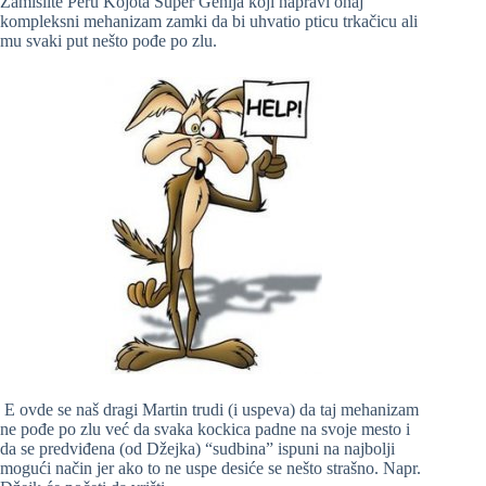
Zamislite Peru Kojota Super Genija koji napravi onaj
kompleksni mehanizam zamki da bi uhvatio pticu trkačicu ali
mu svaki put nešto pođe po zlu.
E ovde se naš dragi Martin trudi (i uspeva) da taj mehanizam
ne pođe po zlu već da svaka kockica padne na svoje mesto i
da se predviđena (od Džejka) “sudbina” ispuni na najbolji
mogući način jer ako to ne uspe desiće se nešto strašno. Napr.