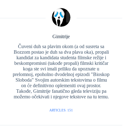
Gimitrije
Čuveni duh sa plavim okom (a od susreta sa
Bozzom postao je duh sa dva plava oka), propali
kandidat za kandidata studenta filmske režije i
beskompromisni (takođe propali) filmski kritičar
koga ste svi imali priliku da upoznate u
prelomnoj, epoholno dvodelnoj epizodi "Bioskop
Sloboda" Svojim autorskim tekstovima o filmu
on će definitivno oplemeniti ovaj prostor.
Takođe, Gimitrije fanatično gleda televiziju pa
možemo očekivati i njegove tekstove na tu temu.
ARTICLES: 151