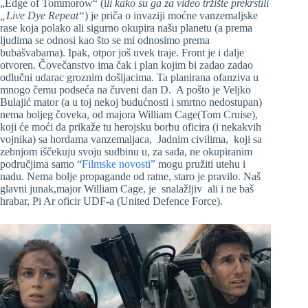
„Edge of Tommorow“ (i
li kako su ga za video tržište prekrstili
„Live Dye Repeat“
) je priča o invaziji moćne vanzemaljske
rase koja polako ali sigurno okupira našu planetu (a prema
ljudima se odnosi kao što se mi odnosimo prema
bubašvabama). Ipak, otpor još uvek traje. Front je i dalje
otvoren. Čovečanstvo ima čak i plan kojim bi zadao zadao
odlučni udarac groznim došljacima. Ta planirana ofanziva u
mnogo čemu podseća na čuveni dan D. A pošto je Veljko
Bulajić mator (a u toj nekoj budućnosti i smrtno nedostupan)
nema boljeg čoveka, od majora William Cage(Tom Cruise),
koji će moći da prikaže tu herojsku borbu oficira (i nekakvih
vojnika) sa hordama vanzemaljaca, Jadnim civilima, koji sa
zebnjom iščekuju svoju sudbinu u, za sada, ne okupiranim
područjima samo “
Filmske novosti”
mogu pružiti utehu i
nadu. Nema bolje propagande od ratne, staro je pravilo. Naš
glavni junak,major William Cage, je snalažljiv ali i ne baš
hrabar, Pi Ar oficir UDF-a (United Defence Force).