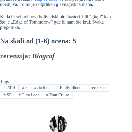
ubedljiva. To mi je i otprlike i glavna/jedina mana.
Kada bi svi ovi novi holivudski blokbasteri bili “glupi” kao
što je „Edge of Tommorow“ gde bi nam bio kraj. Svaka
preporuka.
Na skali od (1-6) ocena: 5
recenzija:
Biograf
Tags
#
2014
#
5
#
akcioni
#
Emily Blunt
#
recenzije
#
SF
#
TimeLoop
#
Tom Cruise