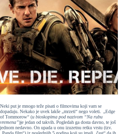
Neki put je mnogo teže pisati o filmovima koji vam se
dopadaju. Nekako je uvek lakše „mrzeti“ nego voleti. „Edge
of Tommorow“ (
u bioskopima pod nazivom “Na rubu
vremena”
)je jedan od takvih. Pogledah ga dosta davno, te još
jednom nedavno. On upada u onu izuzetnu retku vrstu (tzv.
„Panda film“) iz poslednjih 5 godina koji su imali „čast“ da ih