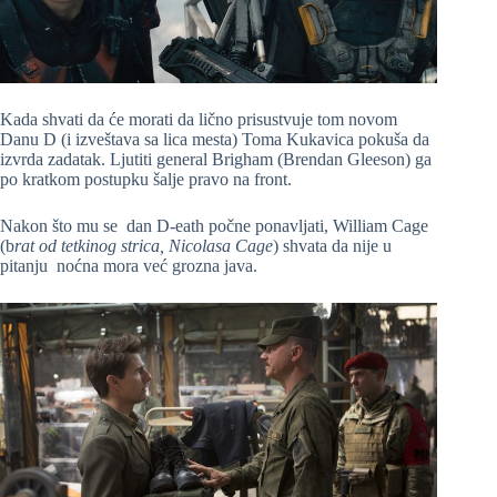
Kada shvati da će morati da lično prisustvuje tom novom
Danu D (i izveštava sa lica mesta) Toma Kukavica pokuša da
izvrda zadatak. Ljutiti general Brigham (Brendan Gleeson) ga
po kratkom postupku šalje pravo na front.
Nakon što mu se dan D-eath počne ponavljati, William Cage
(b
rat od tetkinog strica, Nicolasa Cage
) shvata da nije u
pitanju noćna mora već grozna java.