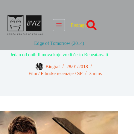
Skip
to
content
Pretraga
Edge of Tomorrow (2014)
Jedan od onih filmova koje vredi često Repeat-ovati
Biograf
28/01/2018
Film
/
Filmske recenzije
/
SF
3 mins