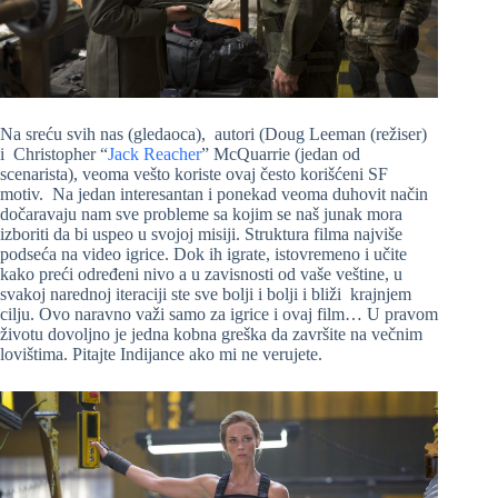
Na sreću svih nas (gledaoca), autori (Doug Leeman (režiser)
i Christopher “
Jack Reacher
” McQuarrie (jedan od
scenarista), veoma vešto koriste ovaj često korišćeni SF
motiv. Na jedan interesantan i ponekad veoma duhovit način
dočaravaju nam sve probleme sa kojim se naš junak mora
izboriti da bi uspeo u svojoj misiji. Struktura filma najviše
podseća na video igrice. Dok ih igrate, istovremeno i učite
kako preći određeni nivo a u zavisnosti od vaše veštine, u
svakoj narednoj iteraciji ste sve bolji i bolji i bliži krajnjem
cilju. Ovo naravno važi samo za igrice i ovaj film… U pravom
životu dovoljno je jedna kobna greška da završite na večnim
lovištima. Pitajte Indijance ako mi ne verujete.