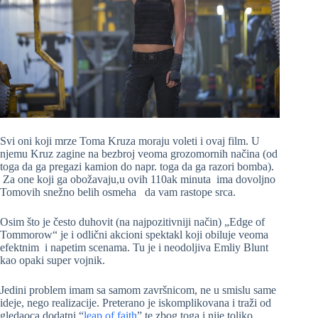
Svi oni koji mrze Toma Kruza moraju voleti i ovaj film. U
njemu Kruz zagine na bezbroj veoma grozomornih načina (od
toga da ga pregazi kamion do napr. toga da ga razori bomba).
Za one koji ga obožavaju,u ovih 110ak minuta ima dovoljno
Tomovih snežno belih osmeha da vam rastope srca.
Osim što je često duhovit (na najpozitivniji način) „Edge of
Tommorow“ je i odlični akcioni spektakl koji obiluje veoma
efektnim i napetim scenama. Tu je i neodoljiva Emliy Blunt
kao opaki super vojnik.
Jedini problem imam sa samom završnicom, ne u smislu same
ideje, nego realizacije. Preterano je iskomplikovana i traži od
gledaoca dodatni “
leap of faith
” te zbog toga i nije toliko