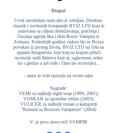
Biograf
Uvek neozbiljan osim ako je ozbiljan. Direktor,
vlasnik i suvlasnik kompanije BVIZ LTD koja je
osnovana sa ciljem obeležavanja, praćenja i
čuvanja ugleda lika i dela Bozze Vampira iz
Zemuna. Poslednjih godina, nakon što se Bozza
povukao iz javnog života, BVIZ LTD na čelu sa
sjajnim Biografom, krpi kraj sa krajem pišući
recenzije onih filmova koje je, uglavnom, retko
ko i gledao a još ređe i čitao (te recenzije)...
- autor je svih epizoda na ovom sajtu
Nagrade:
VEMI za najbolji night soap (1999, 2001);
VOSKAR za sporedne efekte (2003);
VULICER za najbolji roman u kategoriji
"Romani sa Bozzom Vampirom" (2004)
V- je prvo slovo reči VAMPIR