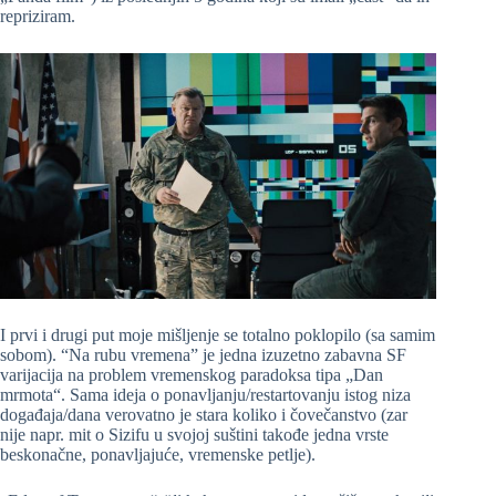
repriziram.
I prvi i drugi put moje mišljenje se totalno poklopilo (sa samim
sobom). “Na rubu vremena” je jedna izuzetno zabavna SF
varijacija na problem vremenskog paradoksa tipa „Dan
mrmota“. Sama ideja o ponavljanju/restartovanju istog niza
događaja/dana verovatno je stara koliko i čovečanstvo (zar
nije napr. mit o Sizifu u svojoj suštini takođe jedna vrste
beskonačne, ponavljajuće, vremenske petlje).