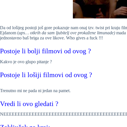
Da od lošijeg postoji još gore pokazuje nam onaj tzv. twist pri kraju fi
Ejdanom (
ups… otkrih da sam ljubitelj ove prokažene limunade)
mada u
jednostavno baš briga za ove likove. Who gives a fuck !!!
Postoje li bolji filmovi od ovog ?
Kakvo je ovo glupo pitanje ?
Postoje li lošiji filmovi od ovog ?
Trenutno mi ne pada ni jedan na pamet.
Vredi li ovo gledati ?
NEEEEEEEEEEEEEEEEEEEEEEEEEEEEEEEEEEEEEEEEEEEEEEEEE