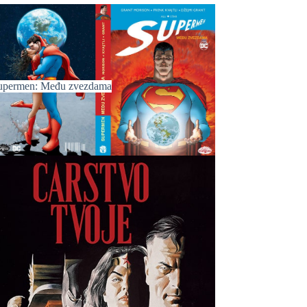
upermen: Među zvezdama