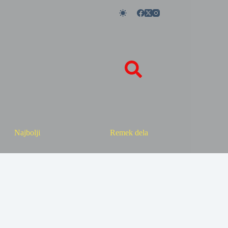
Najbolji
Remek dela