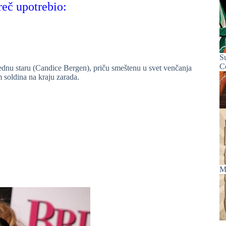
reč upotrebio:
S
C
dnu staru (Candice Bergen), priču smeštenu u svet venčanja
m soldina na kraju zarada.
M