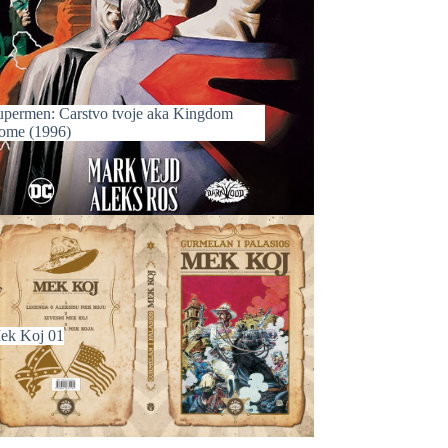
upermen: Carstvo tvoje aka Kingdom
ome (1996)
ek Koj 01