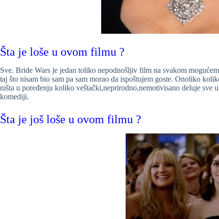
Šta je loše u ovom filmu ?
Sve. Bride Wars je jedan toliko nepodnošljiv film na svakom mogućem p
taj što nisam bio sam pa sam morao da ispoštujem goste. Onoliko koliko 
ništa u poređenju koliko veštački,neprirodno,nemotivisano deluje sve u
komediji.
Šta je još loše u ovom filmu ?