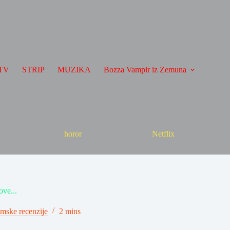
TV
STRIP
MUZIKA
Bozza Vampir iz Zemuna
horor
Netflix
ove...
lmske recenzije
2 mins