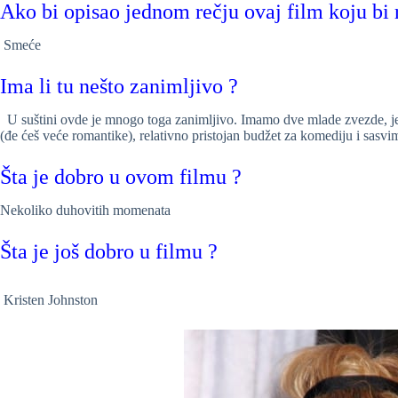
Ako bi opisao jednom rečju ovaj film koju bi 
Smeće
Ima li tu nešto zanimljivo ?
U suštini ovde je mnogo toga zanimljivo. Imamo dve mlade zvezde, je
(đe ćeš veće romantike), relativno pristojan budžet za komediju i sasvi
Šta je dobro u ovom filmu ?
Nekoliko duhovitih momenata
Šta je još dobro u filmu ?
Kristen Johnston