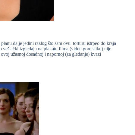
lanu da je jedini razlog što sam ovu torturu istrpeo do kraja
veštački izgledaju na plakatu filma (videti gore sliku) nije
 ovoj užasnoj dosadnoj i napornoj (za gledanje) kvazi