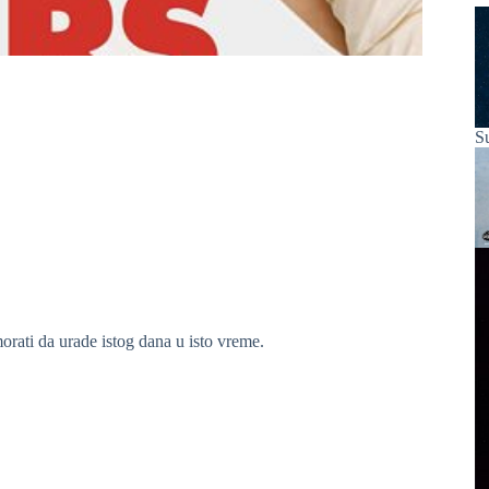
S
orati da urade istog dana u isto vreme.