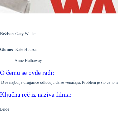
Režiser
: Gary Winick
Glume:
Kate Hudson
Anne Hathaway
O čemu se ovde radi:
Dve najbolje drugarice odlučuju da se venačaju. Problem je što će to m
Ključna reč iz naziva filma:
Bride