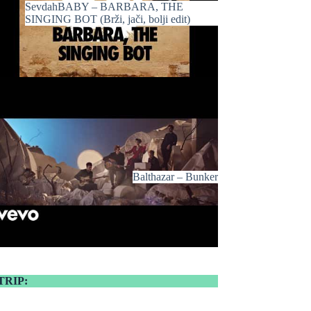
SevdahBABY – BARBARA, THE
SINGING BOT (Brži, jači, bolji edit)
Balthazar – Bunker
TRIP: