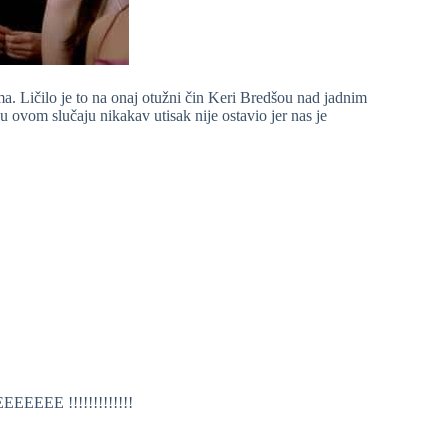
lma. Ličilo je to na onaj otužni čin Keri Bredšou nad jadnim
 ovom slučaju nikakav utisak nije ostavio jer nas je
E !!!!!!!!!!!!!