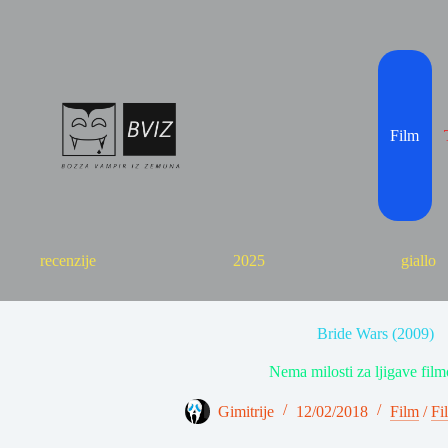
Skip
to
content
Film
recenzije
2025
giallo
Bride Wars (2009)
Nema milosti za ljigave film
Gimitrije
12/02/2018
Film
/
Fi