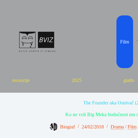
Skip
to
content
Film
recenzije
2025
giallo
The Founder aka Osnivač (
Ko ne voli Big Meka budućnost mu neć
Biograf
24/02/2018
Drama
/
Film