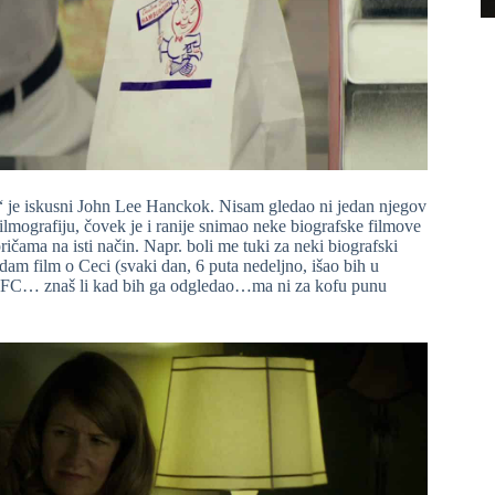
“ je iskusni John Lee Hanckok. Nisam gledao ni jedan njegov
ilmografiju, čovek je i ranije snimao neke biografske filmove
pričama na isti način. Napr. boli me tuki za neki biografski
dam film o Ceci (svaki dan, 6 puta nedeljno, išao bih u
 o KFC… znaš li kad bih ga odgledao…ma ni za kofu punu