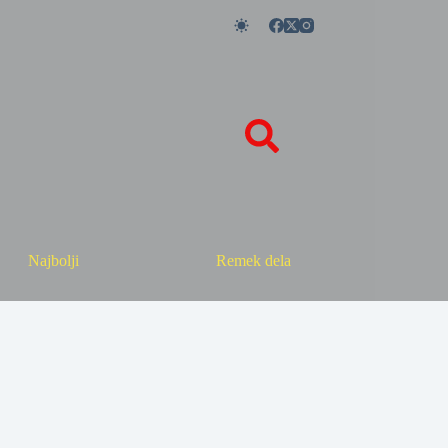
Najbolji
Remek dela