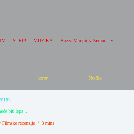
TV
STRIP
MUZIKA
Bozza Vampir iz Zemuna
horor
Netflix
2016)
e biti lepa...
/
Filmske recenzije
3 mins