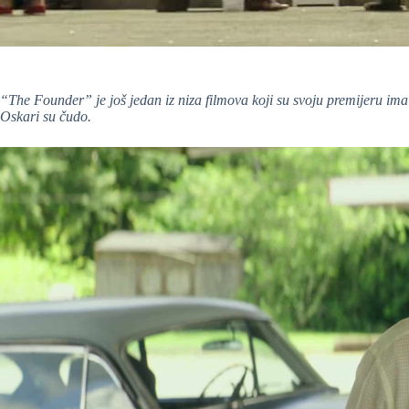
“The Founder” je još jedan iz niza filmova koji su svoju premijeru ima
Oskari su čudo.