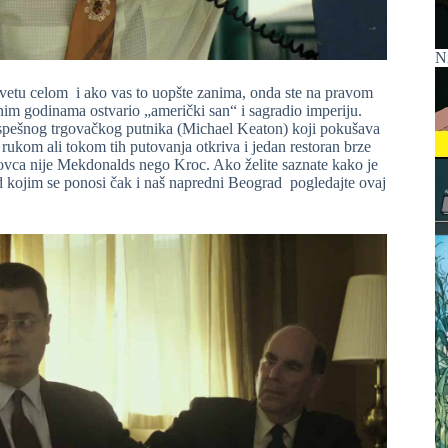
N
svetu celom i ako vas to uopšte zanima, onda ste na pravom
nim godinama ostvario „američki san“ i sagradio imperiju.
spešnog trgovačkog putnika (Michael Keaton) koji pokušava
rukom ali tokom tih putovanja otkriva i jedan restoran brze
ovca nije Mekdonalds nego Kroc. Ako želite saznate kako je
d kojim se ponosi čak i naš napredni Beograd pogledajte ovaj