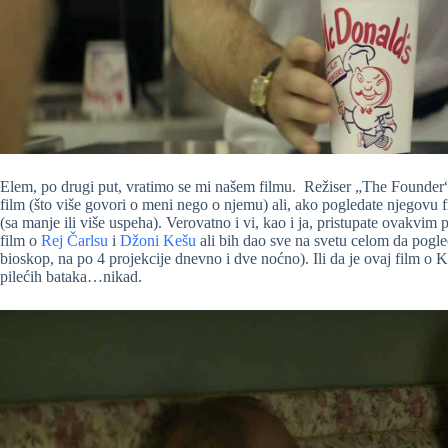
Elem, po drugi put, vratimo se mi našem filmu. Režiser „The Founder
film (što više govori o meni nego o njemu) ali, ako pogledate njegovu f
(sa manje ili više uspeha). Verovatno i vi, kao i ja, pristupate ovakvim 
film o
Rej Čarlsu
i
Džoni Kešu
ali bih dao sve na svetu celom da pogle
bioskop, na po 4 projekcije dnevno i dve noćno). Ili da je ovaj film
pilećih bataka…nikad.