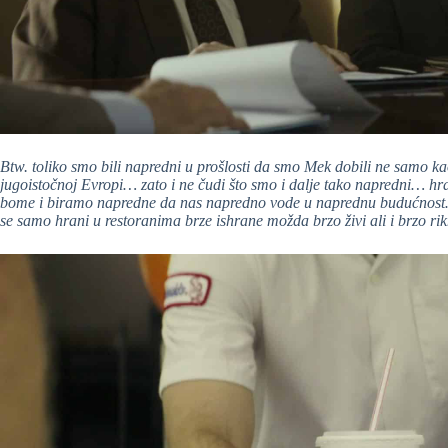
Btw. toliko smo bili napredni u prošlosti da smo Mek dobili ne samo kao
jugoistočnoj Evropi… zato i ne čudi što smo i dalje tako napredni… 
bome i biramo napredne da nas napredno vode u naprednu budućnost…
se samo hrani u restoranima brze ishrane možda brzo živi ali i brzo 