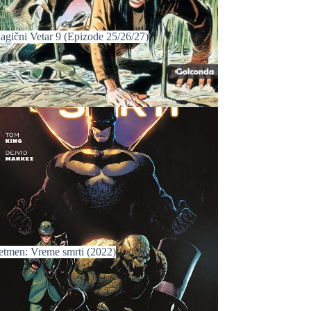
agični Vetar 9 (Epizode 25/26/27)
etmen: Vreme smrti (2022)