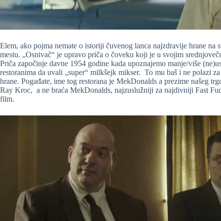
Elem, ako pojma nemate o istoriji čuvenog lanca najzdravije hrane na 
mestu. „Osnivač“ je upravo priča o čoveku koji je u svojim srednjoveč
Priča započinje davne 1954 godine kada upoznajemo manje/više (ne)u
restoranima da uvali „super“ milkšejk mikser. To mu baš i ne polazi za 
hrane. Pogađate, ime tog restorana je MekDonalds a prezime našeg trg
Ray Kroc, a ne braća MekDonalds, najzuslužniji za najdivniji Fast Fu
film.