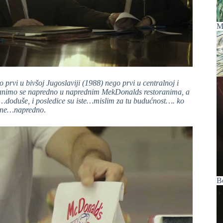
M
 prvi u bivšoj Jugoslaviji (1988) nego prvi u centralnoj i
hranimo se napredno u naprednim MekDonalds restoranima, a
doduše, i posledice su iste…mislim za tu budućnost…. ko
rikne…napredno
.
B