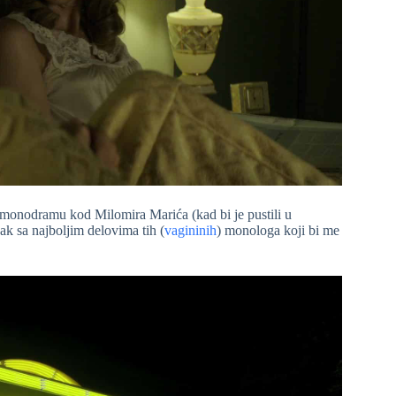
u monodramu kod Milomira Marića (kad bi je pustili u
k sa najboljim delovima tih (
vagininih
) monologa koji bi me