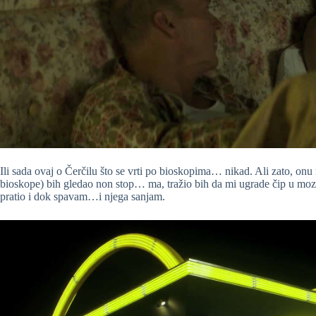
Ili sada ovaj o Čerčilu što se vrti po bioskopima… nikad. Ali zato, on
bioskope) bih gledao non stop… ma, tražio bih da mi ugrade čip u moza
pratio i dok spavam…i njega sanjam.