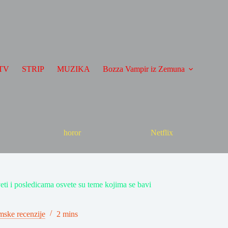
TV
STRIP
MUZIKA
Bozza Vampir iz Zemuna
horor
Netflix
eti i posledicama osvete su teme kojima se bavi
mske recenzije
2 mins