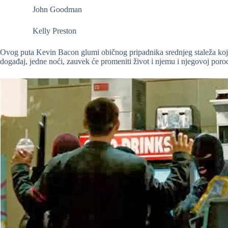
John Goodman
Kelly Preston
Ovog puta Kevin Bacon glumi običnog pripadnika srednjeg staleža koji
događaj, jedne noći, zauvek će promeniti život i njemu i njegovoj porod