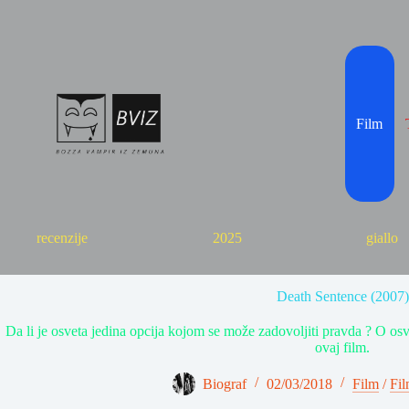
Skip
to
content
Film
recenzije
2025
giallo
Death Sentence (2007)
Da li je osveta jedina opcija kojom se može zadovoljiti pravda ? O osv
ovaj film.
Biograf
02/03/2018
Film
/
Fil