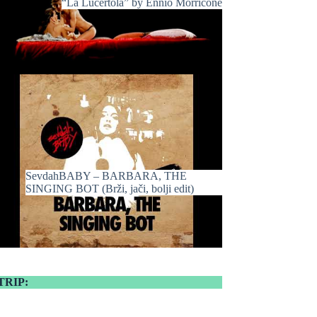
“La Lucertola” by Ennio Morricone
SevdahBABY – BARBARA, THE
SINGING BOT (Brži, jači, bolji edit)
TRIP: