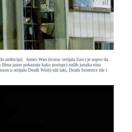
do ambicija) James Wan (tvorac serijala Saw) je uspeo da
 filma jasno pokazuju kako postupci naših junaka nisu
nson u serijalu Death Wish) niti laki, Death Sentence ide i