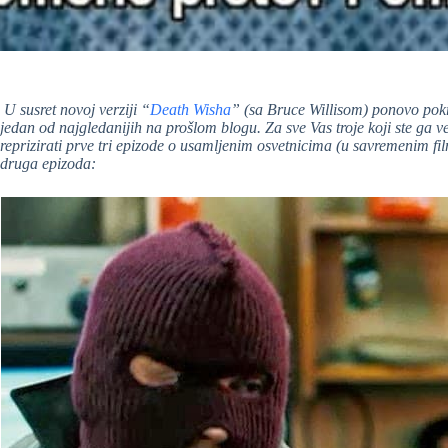
U susret novoj verziji “
Death Wisha
” (sa Bruce Willisom) ponovo pokr
jedan od najgledanijih na prošlom blogu. Za sve Vas troje koji ste ga v
reprizirati prve tri epizode o usamljenim osvetnicima (u savremenim f
druga epizoda: