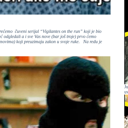
ećemo čuveni serijal “Vigilantes on the run” koji je bio
eć odgledali a i sve Vas nove (bar još troje) prvo ćemo
ilmovima) koji preuzimaju zakon u svoje ruke. Na redu je
Ju
uv