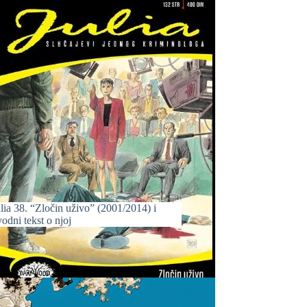
lia 38. “Zločin uživo” (2001/2014) i
odni tekst o njoj