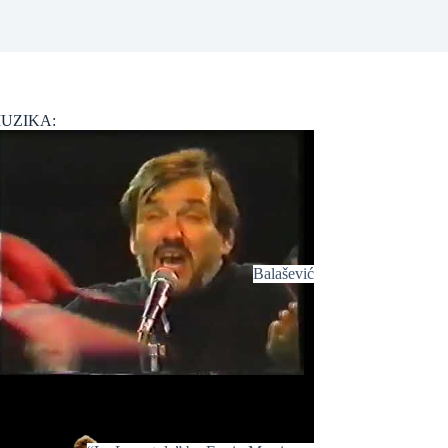
UZIKA:
Balašević