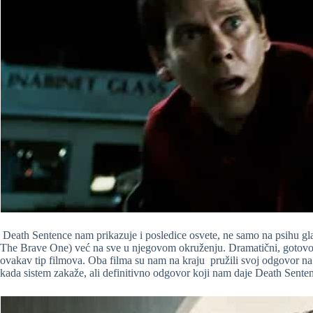
Death Sentence nam prikazuje i posledice osvete, ne samo na psihu gl
The Brave One) već na sve u njegovom okruženju. Dramatični, gotovo 
ovakav tip filmova. Oba filma su nam na kraju pružili svoj odgovor na p
kada sistem zakaže, ali definitivno odgovor koji nam daje Death Senten