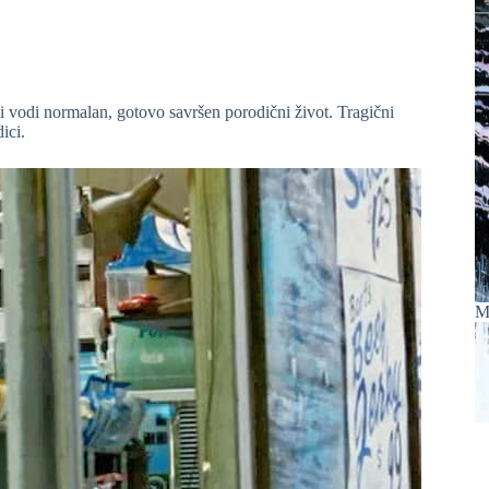
 vodi normalan, gotovo savršen porodični život. Tragični
ici.
M