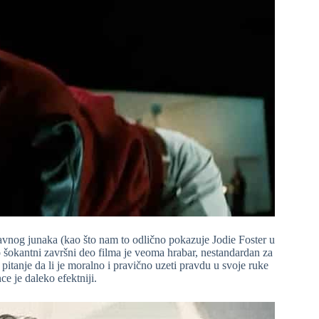
avnog junaka (kao što nam to odlično pokazuje Jodie Foster u
šokantni završni deo filma je veoma hrabar, nestandardan za
itanje da li je moralno i pravično uzeti pravdu u svoje ruke
ce je daleko efektniji.