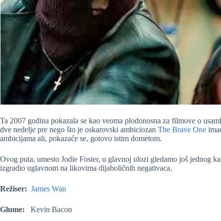
Ta 2007 godina pokazala se kao veoma plodonosna za filmove o usaml
dve nedelje pre nego što je oskarovski ambiciozan
The Brave One
imao
ambicijama ali, pokazaće se, gotovo istim dometom.
Ovog puta, umesto Jodie Foster, u glavnoj ulozi gledamo još jednog ka
izgradio uglavnom na likovima dijaboličnih negativaca.
Režiser:
James Wan
Glume:
Kevin Bacon