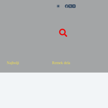
Najbolji
Remek dela