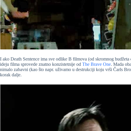
I ako Death Sentence ima sve odlike B filmova (od skromnog budžeta 
ideju filma sprovede znatno konzistetnije od
The Brave One
. Mada oba
nimalo zabavni (kao što napr. uživamo u destrukciji koju vrši Čarls Bro
korak dalje.