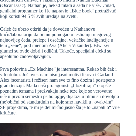
(Oscar Isaac). Nathan je, nekad mladi a sada ne više…mlad,
genijalni programer koji je napravio „Blue book“ pretraživač
koji koristi 94.5 % svih uređaja na svetu.
Caleb će ubrzo otkriti da je doveden u Nathanovu
kuću/laboratoriju da bi mu pomogao u testiranju njegovog
najnovijeg čeda, prelepe i osećajne, veštačke inteligencije u
telu „žene“, pod imenom Ava (Alicia Vikander). Btw. svi
glumci su ovde dobri i odlični. Takođe, specijalni efekti su
apsolutno zadovoljavajući.
Prva polovina „Ex Machine“ je interesantna. Rekao bih čak i
vrlo dobra. Još uvek nam nisu jasni motivi likova i Garland
Alex (scenarista i režiser) nam sve to fino dozira i postepeno
gradi tenziju. Mada naši protagonisti „filozofiraju“ o opšte
poznatim temama i prežvakaju neke teze koje se verovatno
uče u prvom semestru psihologije, dijalozi u filmu su dovoljno
(ne)obični od standardnih na koje smo navikli u „ovakvim“
SF projektima, te mi je delimično jasno šta je to „napalilo“ vrle
kritičare.