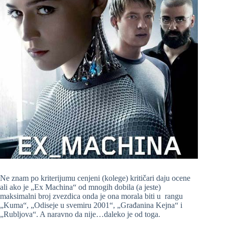
Ne znam po kriterijumu cenjeni (kolege) kritičari daju ocene
ali ako je „Ex Machina“ od mnogih dobila (a jeste)
maksimalni broj zvezdica onda je ona morala biti u rangu
„Kuma“, „Odiseje u svemiru 2001“, „Građanina Kejna“ i
„Rubljova“. A naravno da nije…daleko je od toga.