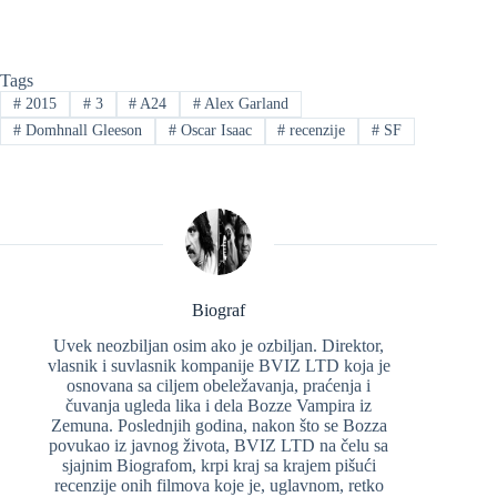
Tags
#
2015
#
3
#
A24
#
Alex Garland
#
Domhnall Gleeson
#
Oscar Isaac
#
recenzije
#
SF
Biograf
Uvek neozbiljan osim ako je ozbiljan. Direktor,
vlasnik i suvlasnik kompanije BVIZ LTD koja je
osnovana sa ciljem obeležavanja, praćenja i
čuvanja ugleda lika i dela Bozze Vampira iz
Zemuna. Poslednjih godina, nakon što se Bozza
povukao iz javnog života, BVIZ LTD na čelu sa
sjajnim Biografom, krpi kraj sa krajem pišući
recenzije onih filmova koje je, uglavnom, retko