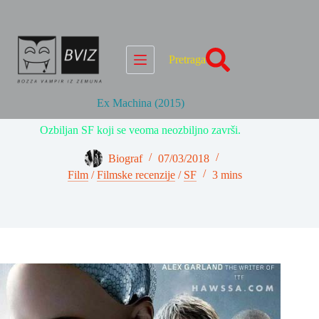
Skip
to
content
Pretraga
Ex Machina (2015)
Ozbiljan SF koji se veoma neozbiljno završi.
Biograf
07/03/2018
Film
/
Filmske recenzije
/
SF
3 mins