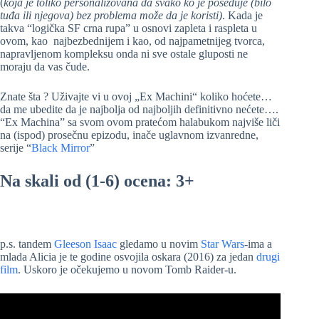
(
koja je toliko personalizovana da svako ko je poseduje (bilo
tuđa ili njegova) bez problema može da je koristi)
. Kada je
takva “logička SF crna rupa” u osnovi zapleta i raspleta u
ovom, kao najbezbednijem i kao, od najpametnijeg tvorca,
napravljenom kompleksu onda ni sve ostale gluposti ne
moraju da vas čude.
Znate šta ? Uživajte vi u ovoj „Ex Machini“ koliko hoćete…
da me ubedite da je najbolja od najboljih definitivno nećete….
“Ex Machina” sa svom ovom pratećom halabukom najviše liči
na (ispod) prosečnu epizodu, inače uglavnom izvanredne,
serije “
Black Mirror
”
Na skali od (1-6) ocena: 3+
p.s. tandem
Gleeson Isaac
gledamo u novim
Star Wars
-ima a
mlada Alicia je te godine osvojila oskara (2016) za jedan
drugi
film
. Uskoro je očekujemo u novom Tomb Raider-u.