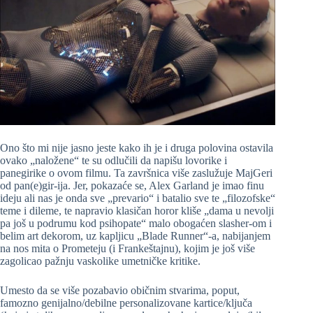
Ono što mi nije jasno jeste kako ih je i druga polovina ostavila
ovako „naložene“ te su odlučili da napišu lovorike i
panegirike o ovom filmu. Ta završnica više zaslužuje MajGeri
od pan(e)gir-ija. Jer, pokazaće se, Alex Garland je imao finu
ideju ali nas je onda sve „prevario“ i batalio sve te „filozofske“
teme i dileme, te napravio klasičan horor kliše „dama u nevolji
pa još u podrumu kod psihopate“ malo obogaćen slasher-om i
belim art dekorom, uz kapljicu „Blade Runner“-a, nabijanjem
na nos mita o Prometeju (i Frankeštajnu), kojim je još više
zagolicao pažnju vaskolike umetničke kritike.
Umesto da se više pozabavio običnim stvarima, poput,
famozno genijalno/debilne personalizovane kartice/ključa