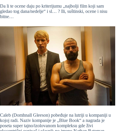
Da li te ocene daju po kriterijumu „najbolji film koji sam
gledao tog dana/nedelje“ i sl… ? Ili, suštinski, ocene i nisu
bitne…
Caleb (Domhnall Gleeson) pobeđuje na lutriji u kompaniji u
kojoj radi. Naziv kompanije je „Blue Book“ a nagrada je
poseta super tajno/izolovanom kompleksu gde živi
ekscentrični osnivač i vlasnik po imenu Nathan Bateman