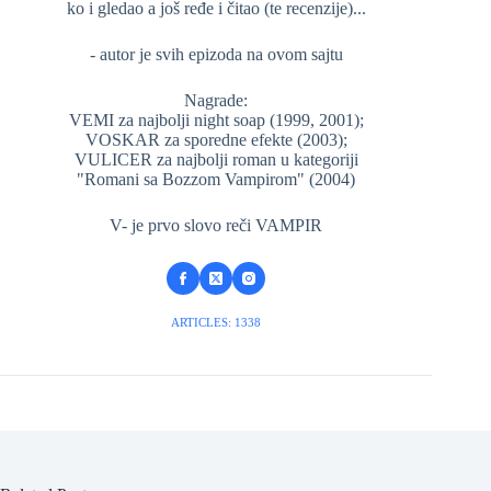
ko i gledao a još ređe i čitao (te recenzije)...
- autor je svih epizoda na ovom sajtu
Nagrade:
VEMI za najbolji night soap (1999, 2001);
VOSKAR za sporedne efekte (2003);
VULICER za najbolji roman u kategoriji
"Romani sa Bozzom Vampirom" (2004)
V- je prvo slovo reči VAMPIR
ARTICLES: 1338