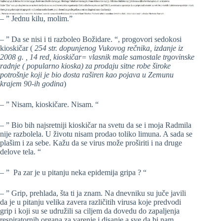
– ” Jednu kilu, molim.”
– ” Da se nisi i ti razboleo Božidare. “, progovori sedokosi
kioskičar (
254 str. dopunjenog Vukovog rečnika, izdanje iz
2008 g. , 14 red, kioskičar= vlasnik male samostale trgovinske
radnje ( popularno kioska) za prodaju sitne robe široke
potrošnje koji je bio dosta raširen kao pojava u Zemunu
krajem 90-ih godina
)
– ” Nisam, kioskičare. Nisam. “
– ” Bio bih najsretniji kioskičar na svetu da se i moja Radmila
nije razbolela. U životu nisam prodao toliko limuna. A sada se
plašim i za sebe. Kažu da se virus može proširiti i na druge
delove tela. “
– ” Pa zar je u pitanju neka epidemija gripa ? “
– ” Grip, prehlada, šta ti ja znam. Na dnevniku su juče javili
da je u pitanju velika zavera različitih virusa koje predvodi
grip i koji su se udružili sa ciljem da dovedu do zapaljenja
respiratornih organa za varenje i disanje a sve da bi nam