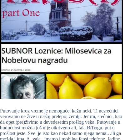
Putovanje kroz vreme je nemoguće, kažu neki. Ti nesrećnici
verovatno ne žive u našoj prelepoj zemlji. Jer mi, srećnici, kao
da opet (pre)živimo u devedesetim prošlog veka. Putovanje u
budućnost možda još nije otkriveno ali, fala B(l)ogu, put u
prošlost jeste. Sve je isto kao nekad samo njega nema…ili ga
možda i ima. A, vala, imamo i mobilne fensi telefone. Jedino