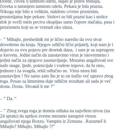
Đorđe, čovek u tamnom odelu, stajao je pored Mihajla,
čoveka u tamnijem tamnom odelu. Pekara je bila prazna.
Nikoga nije bilo u velikim, stakleno crveno prozirnim,
prostorijama lepe pekare. Stolovi su bili prazni kao i stolice
dok je sveži miris peciva okupljao samo čopore mačaka, pasa i
penzionera koji su se vrzmali oko ulaza.
– ” Mihajlo, predsednik mi je lično naredio da ovu stvar
dovedemo da kraja. Njegov odlični lični prijatelj, koji nam je i
dojavio za ovu pojavu pre desetak dana, i sam je sa suprugom
u krevetu. Jedini način da zaustavimo virus je istovremeno i
jedini način za njegovo zaustavljanje. Moramo angažovati sve
naše snage, ljude, potencijale i vodene topove, da bi smo,
jednom i za svagda, rekli odlučno ne. Virus mora biti
zaustavljen ! Ne samo zato što je to on tražio već upravo zbog
toga. Posao sa limunima daje odlične rezultate ali sada je već
dosta. Dosta. Shvataš li me ?”
– ” Da. “
– ” Zbog svega toga je doneta odluka na najvišem nivou (na
24 spratu) da uprkos svemu moramo nasuprot virusu
angažovati njega Bozzu, Vampira iz Zemuna . Razumeš li
Mihajlo? Mihajlo, Mihajlo ?!”