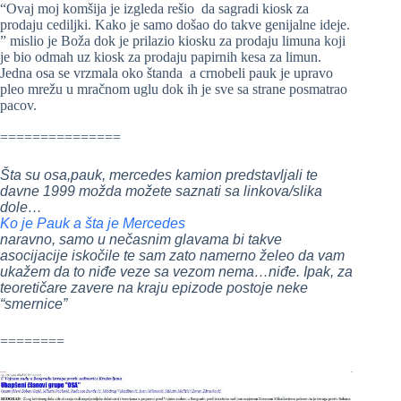
“Ovaj moj komšija je izgleda rešio da sagradi kiosk za
prodaju cediljki. Kako je samo došao do takve genijalne ideje.
” mislio je Boža dok je prilazio kiosku za prodaju limuna koji
je bio odmah uz kiosk za prodaju papirnih kesa za limun.
Jedna osa se vrzmala oko štanda a crnobeli pauk je upravo
pleo mrežu u mračnom uglu dok ih je sve sa strane posmatrao
pacov.
===============
Šta su osa,pauk, mercedes kamion predstavljali te
davne 1999 možda možete saznati sa linkova/slika
dole…
Ko je Pauk a šta je Mercedes
naravno, samo u nečasnim glavama bi takve
asocijacije iskočile te sam zato namerno želeo da vam
ukažem da to niđe veze sa vezom nema…niđe. Ipak, za
teoretičare zavere na kraju epizode postoje neke
“smernice”
========