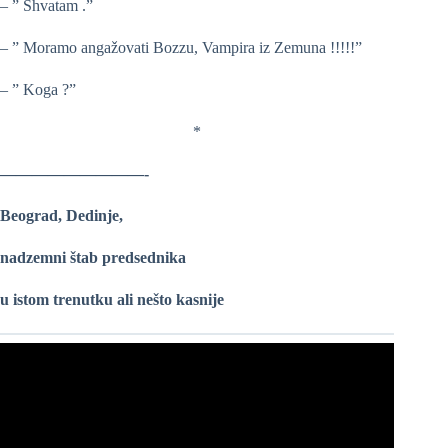
– ” Shvatam .”
– ” Moramo angažovati Bozzu, Vampira iz Zemuna !!!!!”
– ” Koga ?”
*
—————————-
Beograd, Dedinje,
nadzemni štab predsednika
u istom trenutku ali nešto kasnije