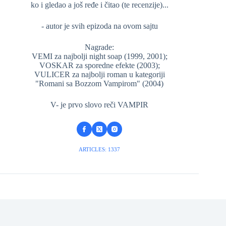
ko i gledao a još ređe i čitao (te recenzije)...
- autor je svih epizoda na ovom sajtu
Nagrade:
VEMI za najbolji night soap (1999, 2001);
VOSKAR za sporedne efekte (2003);
VULICER za najbolji roman u kategoriji
"Romani sa Bozzom Vampirom" (2004)
V- je prvo slovo reči VAMPIR
ARTICLES: 1337