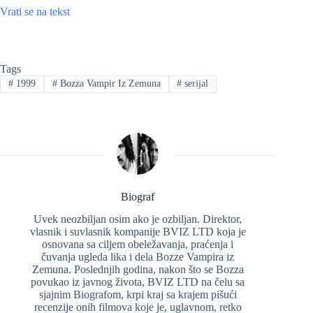
Vrati se na tekst
Tags
#
1999
#
Bozza Vampir Iz Zemuna
#
serijal
Biograf
Uvek neozbiljan osim ako je ozbiljan. Direktor,
vlasnik i suvlasnik kompanije BVIZ LTD koja je
osnovana sa ciljem obeležavanja, praćenja i
čuvanja ugleda lika i dela Bozze Vampira iz
Zemuna. Poslednjih godina, nakon što se Bozza
povukao iz javnog života, BVIZ LTD na čelu sa
sjajnim Biografom, krpi kraj sa krajem pišući
recenzije onih filmova koje je, uglavnom, retko