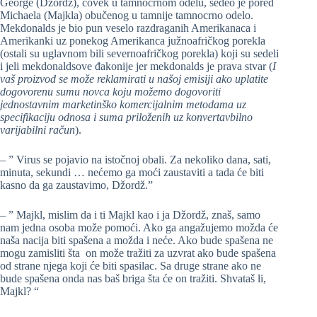
George (Džordž), čovek u tamnocrnom odelu, sedeo je pored
Michaela (Majkla) obučenog u tamnije tamnocrno odelo.
Mekdonalds je bio pun veselo razdraganih Amerikanaca i
Amerikanki uz ponekog Amerikanca južnoafričkog porekla
(ostali su uglavnom bili severnoafričkog porekla) koji su sedeli
i jeli mekdonaldsove đakonije jer mekdonalds je prava stvar (
I
vaš proizvod se može reklamirati u našoj emisiji ako uplatite
dogovorenu sumu novca koju možemo dogovoriti
jednostavnim marketinško komercijalnim metodama uz
specifikaciju odnosa i suma priloženih uz konvertavbilno
varijabilni račun
).
– ” Virus se pojavio na istočnoj obali. Za nekoliko dana, sati,
minuta, sekundi … nećemo ga moći zaustaviti a tada će biti
kasno da ga zaustavimo, Džordž.”
– ” Majkl, mislim da i ti Majkl kao i ja Džordž, znaš, samo
nam jedna osoba može pomoći. Ako ga angažujemo možda će
naša nacija biti spašena a možda i neće. Ako bude spašena ne
mogu zamisliti šta on može tražiti za uzvrat ako bude spašena
od strane njega koji će biti spasilac. Sa druge strane ako ne
bude spašena onda nas baš briga šta će on tražiti. Shvataš li,
Majkl? “