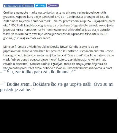
– ” Šta, zar toliko para za kilo limuna ? “
– ” Budite sretni, Božidare što ste ga uopšte našli. Ovo su mi
poslednje zalihe. “