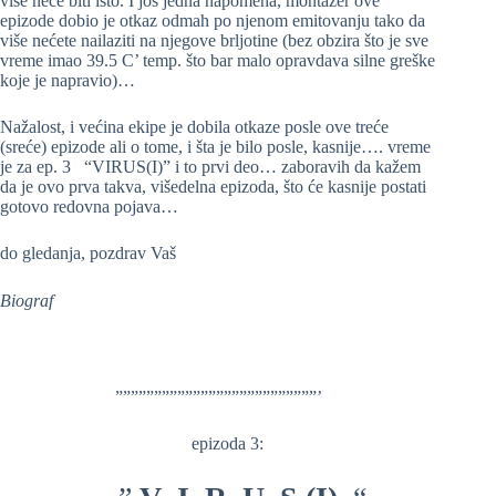
više neće biti isto. I još jedna napomena, montažer ove
epizode dobio je otkaz odmah po njenom emitovanju tako da
više nećete nailaziti na njegove brljotine (bez obzira što je sve
vreme imao 39.5 C’ temp. što bar malo opravdava silne greške
koje je napravio)…
Nažalost, i većina ekipe je dobila otkaze posle ove treće
(sreće) epizode ali o tome, i šta je bilo posle, kasnije…. vreme
je za ep. 3 “VIRUS(I)” i to prvi deo… zaboravih da kažem
da je ovo prva takva, višedelna epizoda, što će kasnije postati
gotovo redovna pojava…
do gledanja, pozdrav Vaš
Biograf
””””””””””””””””””””””””””’
epizoda 3: