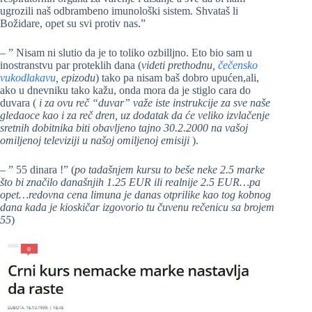
ugrozili naš odbrambeno imunološki sistem. Shvataš li
Božidare, opet su svi protiv nas.”
– ” Nisam ni slutio da je to toliko ozbilljno. Eto bio sam u
inostranstvu par proteklih dana (
videti prethodnu,
čečensko
vukodlakavu
, epizodu
) tako pa nisam baš dobro upućen,ali,
ako u dnevniku tako kažu, onda mora da je stiglo cara do
duvara (
i za ovu reč “duvar” važe iste instrukcije za sve naše
gledaoce kao i za reč dren, uz dodatak da će veliko izvlačenje
sretnih dobitnika biti obavljeno tajno 30.2.2000 na vašoj
omiljenoj televiziji u našoj omiljenoj emisiji
).
– ” 55 dinara !” (
po tadašnjem kursu to beše neke 2.5 marke
što bi značilo današnjih 1.25 EUR ili realnije 2.5 EUR…pa
opet…redovna cena limuna je danas otprilike kao tog kobnog
dana kada je kioskičar izgovorio tu čuvenu rečenicu sa brojem
55
)