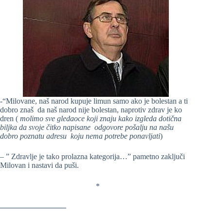
-“Milovane, naš narod kupuje limun samo ako je bolestan a ti
dobro znaš da naš narod nije bolestan, naprotiv zdrav je ko
dren (
molimo sve gledaoce koji znaju kako izgleda dotična
biljka da svoje čitko napisane odgovore pošalju na našu
dobro poznatu adresu koju nema potrebe ponavljati
)
– ” Zdravlje je tako prolazna kategorija…” pametno zaključi
Milovan i nastavi da puši.
*
————————–