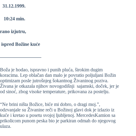
31.12.1999.
10:24 min.
rano izjutru,
ispred Božine kuće
————————–
Boža je hodao, ispravno i punih pluća, širokim dugim
koracima. Lep oblačan dan malo je povratio poljuljani Božin
optimizam posle jutrošnjeg šokantnog Živaninog poziva.
Živana je otkazala njihov novogodišnji sajamski, doček, jer je
od sinoć, zbog visoke temperature, prikovana za postelju.
“Ne brini ništa Božice, biće mi dobro, o dragi moj.”,
odzvanjale su Živanine reči u Božinoj glavi dok je izlazio iz
kuće i kretao u posetu svojoj ljubljenoj. MercedesKamion sa
prikolicom punom peska bio je parkiran odmah do njegovog
ulaza.