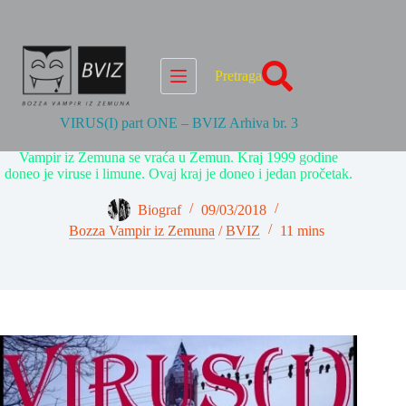
Skip
to
content
Pretraga
VIRUS(I) part ONE – BVIZ Arhiva br. 3
Vampir iz Zemuna se vraća u Zemun. Kraj 1999 godine
doneo je viruse i limune. Ovaj kraj je doneo i jedan pročetak.
Biograf
09/03/2018
Bozza Vampir iz Zemuna
/
BVIZ
11 mins