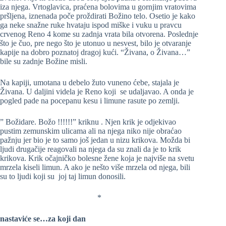
iza njega. Vrtoglavica, praćena bolovima u gornjim vratovima
pršljena, iznenada poče proždirati Božino telo. Osetio je kako
ga neke snažne ruke hvataju ispod miške i vuku u pravcu
crvenog Reno 4 kome su zadnja vrata bila otvorena. Poslednje
što je čuo, pre nego što je utonuo u nesvest, bilo je otvaranje
kapije na dobro poznatoj dragoj kući. “Živana, o Živana…”
bile su zadnje Božine misli.
Na kapiji, umotana u debelo žuto vuneno ćebe, stajala je
Živana. U daljini videla je Reno koji se udaljavao. A onda je
pogled pade na pocepanu kesu i limune rasute po zemlji.
” Božidare. Božo !!!!!!” kriknu . Njen krik je odjekivao
pustim zemunskim ulicama ali na njega niko nije obraćao
pažnju jer bio je to samo još jedan u nizu krikova. Možda bi
ljudi drugačije reagovali na njega da su znali da je to krik
krikova. Krik očajničko bolesne žene koja je najviše na svetu
mrzela kiseli limun. A ako je nešto više mrzela od njega, bili
su to ljudi koji su joj taj limun donosili.
*
nastaviće se…za koji dan