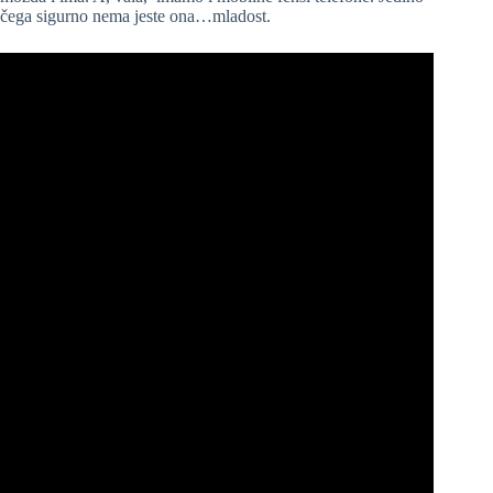
čega sigurno nema jeste ona…mladost.