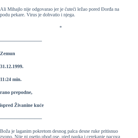
Ali Mihajlo nije odgovarao jer je ćuteći ležao pored Đorđa na
podu pekare. Virus je dohvatio i njega.
*
————————–
Zemun
31.12.1999.
11:24 min.
rano prepodne,
ispred Živanine kuće
————————–
Boža je laganim pokretom desnog palca desne ruke pritisnuo
zvono. Nije ni osetio ubod ose, ujed pauka i cerekanje pacova