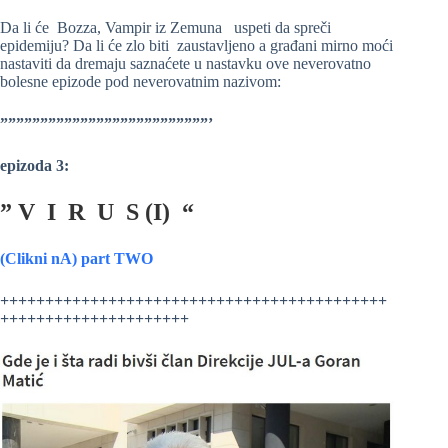
Da li će Bozza, Vampir iz Zemuna uspeti da spreči
epidemiju? Da li će zlo biti zaustavljeno a građani mirno moći
nastaviti da dremaju saznaćete u nastavku ove neverovatno
bolesne epizode pod neverovatnim nazivom:
””””””””””””””””””””””””””’
epizoda 3:
” V I R U S (I) “
(Clikni nA) part TWO
+++++++++++++++++++++++++++++++++++++++++++
+++++++++++++++++++++