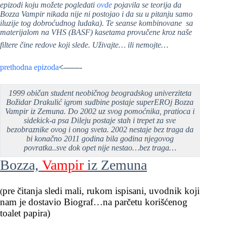
epizodi koju možete pogledati
ovde
pojavila se teorija da
Bozza Vampir nikada nije ni postojao i da su u pitanju samo
iluzije tog dobroćudnog ludaka). Te seanse kombinovane sa
materijalom na VHS (BASF) kasetama provučene kroz naše
filtere čine redove koji slede. Uživajte… ili nemojte…
prethodna epizoda
<——-
1999 običan student neobičnog beogradskog univerziteta
Božidar Drakulić igrom sudbine postaje superEROj Bozza
Vampir iz Zemuna. Do 2002 uz svog pomoćnika, pratioca i
sidekick-a psa Dileju postaje stah i trepet za sve
bezobraznike ovog i onog sveta. 2002 nestaje bez traga da
bi konačno 2011 godina bila godina njegovog
povratka..sve dok opet nije nestao…bez traga…
Bozza,
Vampir
iz Zemuna
pre čitanja sledi mali, rukom ispisani, uvodnik koji
(
nam je dostavio Biograf…na parčetu korišćenog
toalet papira)