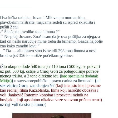
———————–
Dva lučka radnika, Jovan i Milovan, u mornarskim,
plavobelim na štrafte, majcama sedeli su ispred skladišta i
pušili Zetu.
-” Šta će mu ovoliko tona limuna ?”
-” Ne pitaj, Jovane. Znaš i sam da je ova pošiljka za njega, a
kad on nešto naručuje mi ne treba da brinemo. Gazda najbolje
zna kako zaraditi lovu “
– ” Da … ali upravo smo istovarili 298 tona limuna a novi
brod sa još 356 tona stiže početkom godine.
(Š
to ukupno dođe 540 tona jer 110 tona i 500 kg. se pokvari
uz put, 500 kg. ostaje u Crnoj Gori za polugodišnje potrebe
njenog tržišta, a 3 tone direktno idu
{
kao specijalni dodatak
Miti(u)
}
u saveznorepubličku upravu carina za limunadu
{a i
sekretarica Goca zna da njen šef
(koji ima isto ime i prezime
kao reditelj filma Kazablanka, filma koji naročito obožava i
voli Janković Ratomir, konobar i prosvetni radnik na
buvljaku, koji apsolutno nikakve veze sa ovom pričom nema)
uz čaj voli da sisa i limun}
)