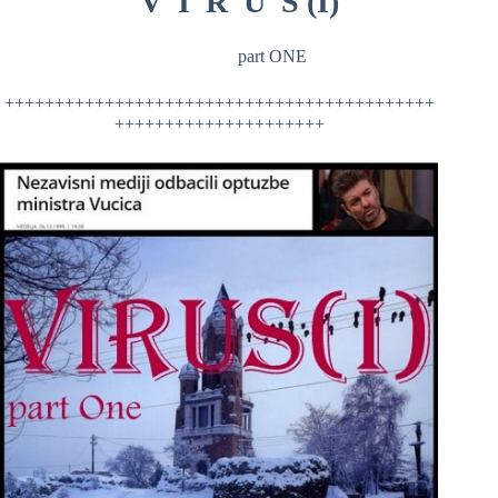
”
V I R U S (I)
“
part ONE
+++++++++++++++++++++++++++++++++++++++++++
+++++++++++++++++++++