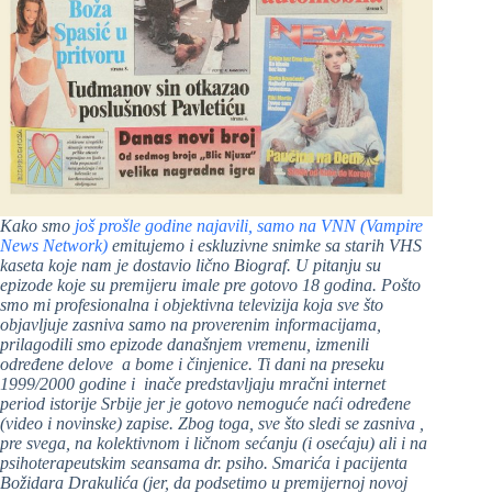
Kako smo
još prošle godine najavili, samo na VNN (Vampire
News Network)
emitujemo i eskluzivne snimke sa starih VHS
kaseta koje nam je dostavio lično Biograf. U pitanju su
epizode koje su premijeru imale pre gotovo 18 godina. Pošto
smo mi profesionalna i objektivna televizija koja sve što
objavljuje zasniva samo na proverenim informacijama,
prilagodili smo epizode današnjem vremenu, izmenili
određene delove a bome i činjenice. Ti dani na preseku
1999/2000 godine i inače predstavljaju mračni internet
period istorije Srbije jer je gotovo nemoguće naći određene
(video i novinske) zapise. Zbog toga, sve što sledi se zasniva ,
pre svega, na kolektivnom i ličnom sećanju (i osećaju) ali i na
psihoterapeutskim seansama dr. psiho. Smarića i pacijenta
Božidara Drakulića (jer, da podsetimo u premijernoj novoj