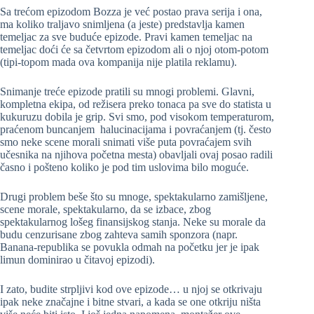
Sa trećom epizodom Bozza je već postao prava serija i ona,
ma koliko traljavo snimljena (a jeste) predstavlja kamen
temeljac za sve buduće epizode. Pravi kamen temeljac na
temeljac doći će sa četvrtom epizodom ali o njoj otom-potom
(tipi-topom mada ova kompanija nije platila reklamu).
Snimanje treće epizode pratili su mnogi problemi. Glavni,
kompletna ekipa, od režisera preko tonaca pa sve do statista u
kukuruzu dobila je grip. Svi smo, pod visokom temperaturom,
praćenom buncanjem halucinacijama i povraćanjem (tj. često
smo neke scene morali snimati više puta povraćajem svih
učesnika na njihova početna mesta) obavljali ovaj posao radili
časno i pošteno koliko je pod tim uslovima bilo moguće.
Drugi problem beše što su mnoge, spektakularno zamišljene,
scene morale, spektakularno, da se izbace, zbog
spektakularnog lošeg finansijskog stanja. Neke su morale da
budu cenzurisane zbog zahteva samih sponzora (napr.
Banana-republika se povukla odmah na početku jer je ipak
limun dominirao u čitavoj epizodi).
I zato, budite strpljivi kod ove epizode… u njoj se otkrivaju
ipak neke značajne i bitne stvari, a kada se one otkriju ništa