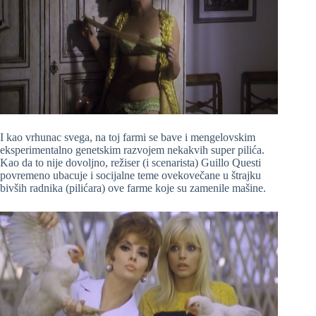
I kao vrhunac svega, na toj farmi se bave i mengelovskim
eksperimentalno genetskim razvojem nekakvih super pilića.
Kao da to nije dovoljno, režiser (i scenarista) Guillo Questi
povremeno ubacuje i socijalne teme ovekovečane u štrajku
bivših radnika (pilićara) ove farme koje su zamenile mašine.