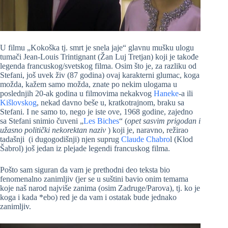
U filmu „Kokoška tj. smrt je snela jaje“ glavnu mušku ulogu
tumači Jean-Louis Trintignant (Žan Luj Tretjan) koji je takođe
legenda francuskog/svetskog filma. Osim što je, za razliku od
Stefani, još uvek živ (87 godina) ovaj karakterni glumac, koga
možda, kažem samo možda, znate po nekim ulogama u
poslednjih 20-ak godina u filmovima nekakvog
Haneke
-a ili
Kišlovskog
, nekad davno beše u, kratkotrajnom, braku sa
Stefani. I ne samo to, nego je iste ove, 1968 godine, zajedno
sa Stefani snimio čuveni „
Les Biches
“ (
opet sasvim prigodan i
užasno politički nekorektan naziv
) koji je, naravno, režirao
tadašnji (i dugogodišnji) njen suprug
Claude Chabro
l (Klod
Šabrol) još jedan iz plejade legendi francuskog filma.
Pošto sam siguran da vam je prethodni deo teksta bio
fenomenalno zanimljiv (jer se u suštini bavio onim temama
koje naš narod najviše zanima (osim Zadruge/Parova), tj. ko je
koga i kada *ebo) red je da vam i ostatak bude jednako
zanimljiv.