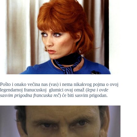
Pošto i onako većina nas (vas) i nema nikakvog pojma o ovoj
legendarnoj franucuskoj glumici ovaj omaž (
lepa i ovde
sasvim prigodna francuska reč
) će biti sasvim prigodan.