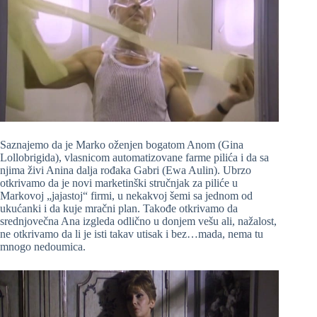
Saznajemo da je Marko oženjen bogatom Anom (Gina
Lollobrigida), vlasnicom automatizovane farme pilića i da sa
njima živi Anina dalja rođaka Gabri (Ewa Aulin). Ubrzo
otkrivamo da je novi marketinški stručnjak za piliće u
Markovoj „jajastoj“ firmi, u nekakvoj šemi sa jednom od
ukućanki i da kuje mračni plan. Takođe otkrivamo da
srednjovečna Ana izgleda odlično u donjem vešu ali, nažalost,
ne otkrivamo da li je isti takav utisak i bez…mada, nema tu
mnogo nedoumica.