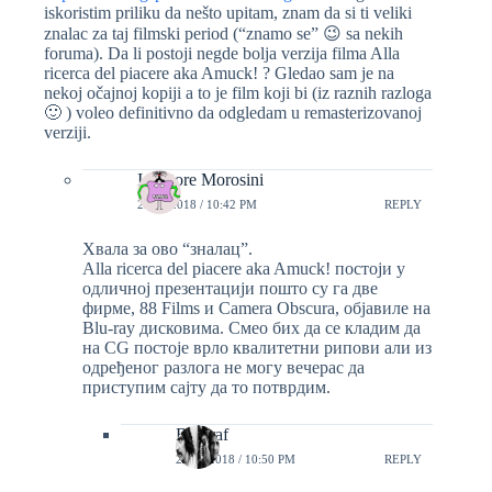
iskoristim priliku da nešto upitam, znam da si ti veliki
znalac za taj filmski period (“znamo se” 😉 sa nekih
foruma). Da li postoji negde bolja verzija filma Alla
ricerca del piacere aka Amuck! ? Gledao sam je na
nekoj očajnoj kopiji a to je film koji bi (iz raznih razloga
🙂 ) voleo definitivno da odgledam u remasterizovanoj
verziji.
Ispettore Morosini
22/05/2018 / 10:42 PM
REPLY
Хвала за ово “зналац”.
Alla ricerca del piacere aka Amuck! постоји у
одличној презентацији пошто су га две
фирме, 88 Films и Camera Obscura, објавиле на
Blu-ray дисковима. Смео бих да се кладим да
на CG постоје врло квалитетни рипови али из
одређеног разлога не могу вечерас да
приступим сајту да то потврдим.
Biograf
22/05/2018 / 10:50 PM
REPLY