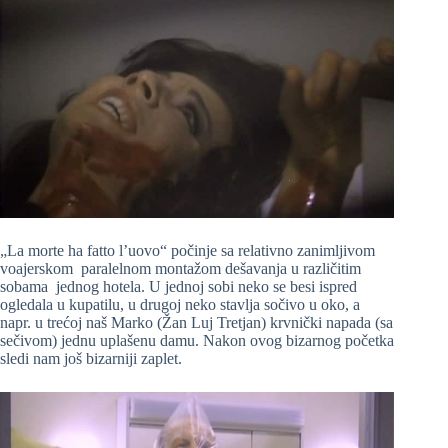
„La morte ha fatto l’uovo“ počinje sa relativno zanimljivom
voajerskom paralelnom montažom dešavanja u različitim
sobama jednog hotela. U jednoj sobi neko se besi ispred
ogledala u kupatilu, u drugoj neko stavlja sočivo u oko, a
napr. u trećoj naš Marko (Žan Luj Tretjan) krvnički napada (sa
sečivom) jednu uplašenu damu. Nakon ovog bizarnog početka
sledi nam još bizarniji zaplet.