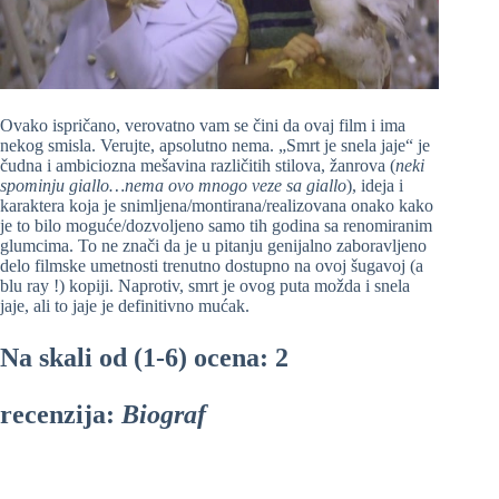
Ovako ispričano, verovatno vam se čini da ovaj film i ima
nekog smisla. Verujte, apsolutno nema. „Smrt je snela jaje“ je
čudna i ambiciozna mešavina različitih stilova, žanrova (
neki
spominju giallo…nema ovo mnogo veze sa giallo
), ideja i
karaktera koja je snimljena/montirana/realizovana onako kako
je to bilo moguće/dozvoljeno samo tih godina sa renomiranim
glumcima. To ne znači da je u pitanju genijalno zaboravljeno
delo filmske umetnosti trenutno dostupno na ovoj šugavoj (a
blu ray !) kopiji. Naprotiv, smrt je ovog puta možda i snela
jaje, ali to jaje je definitivno mućak.
Na skali od (1-6) ocena: 2
recenzija:
Biograf