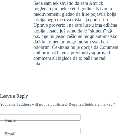
Sada sam tek shvatio da sam Amuck
pogledao pre neke četiri godine. Nisam u
međuvremenu gledao da li se pojavila bolja
kopija nego me ova diskusija podseti :).
Upravo proverio i na rare lust-u ima odlična
kopija…sada još samo da je “skinem” 😉
p.s. nije mi jasno zašto ne mogu automatsko
da idu komentari nego moram svaki da
odobrim. Čekirana mi je opcija da Comment
author must have a previously approved
comment ali izgleda da to baš i ne radi
tako…
Leave a Reply
Your email address will not be published.
Required fields are marked
*
Name
Email