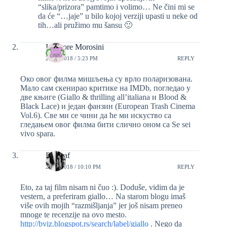
“slika/prizora” pamtimo i volimo… Ne čini mi se
da će “…jaje” u bilo kojoj verziji upasti u neke od
tih…ali pružimo mu šansu 🙂
Ispettore Morosini
22/05/2018 / 5:23 PM
REPLY
Око овог филма мишљења су врло поларизована.
Мало сам скенирао критике на IMDb, погледао у
две књиге (Giallo & thrilling all’italiana и Blood &
Black Lace) и један фанзин (European Trash Cinema
Vol.6). Све ми се чини да ће ми искуство са
гледањем овог филма бити слично оном са Se sei
vivo spara.
Biograf
22/05/2018 / 10:10 PM
REPLY
Eto, za taj film nisam ni čuo :). Doduše, vidim da je
vestern, a preferiram giallo… Na starom blogu imaš
više ovih mojih “razmišljanja” jer još nisam preneo
mnoge te recenzije na ovo mesto.
http://bviz.blogspot.rs/search/label/giallo
. Nego da