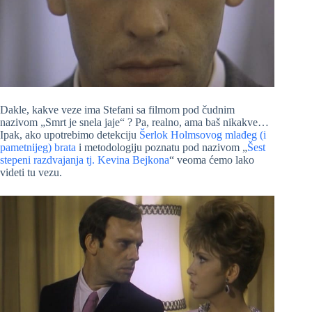
Dakle, kakve veze ima Stefani sa filmom pod čudnim
nazivom „Smrt je snela jaje“ ? Pa, realno, ama baš nikakve…
Ipak, ako upotrebimo detekciju
Šerlok Holmsovog mlađeg (i
pametnijeg) brata
i metodologiju poznatu pod nazivom „
Šest
stepeni razdvajanja tj. Kevina Bejkona
“ veoma ćemo lako
videti tu vezu.