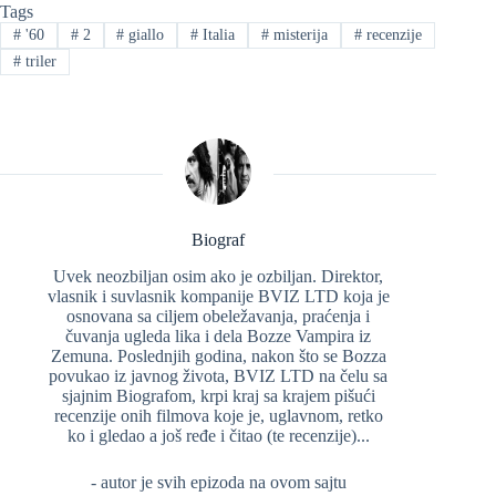
Tags
#
'60
#
2
#
giallo
#
Italia
#
misterija
#
recenzije
#
triler
Biograf
Uvek neozbiljan osim ako je ozbiljan. Direktor,
vlasnik i suvlasnik kompanije BVIZ LTD koja je
osnovana sa ciljem obeležavanja, praćenja i
čuvanja ugleda lika i dela Bozze Vampira iz
Zemuna. Poslednjih godina, nakon što se Bozza
povukao iz javnog života, BVIZ LTD na čelu sa
sjajnim Biografom, krpi kraj sa krajem pišući
recenzije onih filmova koje je, uglavnom, retko
ko i gledao a još ređe i čitao (te recenzije)...
- autor je svih epizoda na ovom sajtu