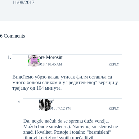
11/08/2017
6 Comments
Ispettore Morosini
21/05/2018 / 10:45 AM
REPLY
Видећемо убрзо какав утисак филм оставља са
много бољом сликом и у “редитељевој” верзији у
трајању од 104 минута.
Biograf
21/05/2018 / 7:12 PM
REPLY
Da, negde načuh da se sprema duža verzija.
Možda bude smislena :). Naravno, smislenost ne
znači i kvalitet. Postoje i totalno “besmisleni”
filmovi koei zbog svojih upečatljivih