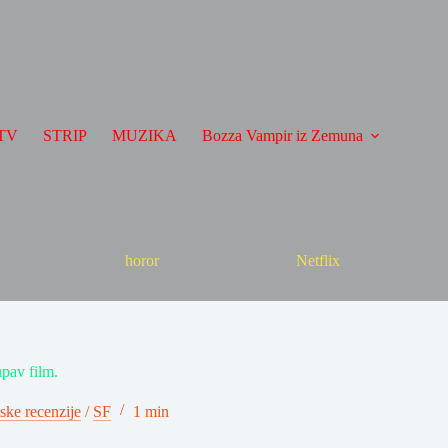
TV
STRIP
MUZIKA
Bozza Vampir iz Zemuna
horor
Netflix
pav film.
ske recenzije
/
SF
1 min