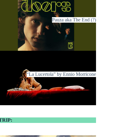
Pauza aka The End (?)
“La Lucertola” by Ennio Morricone
TRIP: