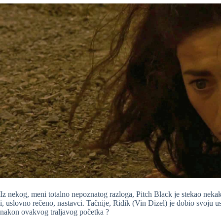
Iz nekog, meni totalno nepoznatog razloga, Pitch Black je stekao nekaka
i, uslovno rečeno, nastavci. Tačnije, Ridik (Vin Dizel) je dobio svoju us
nakon ovakvog traljavog početka ?