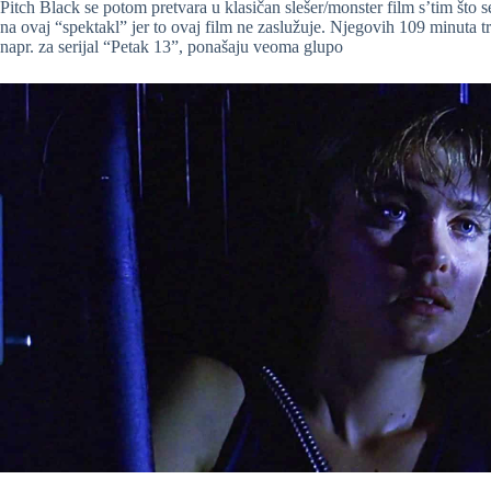
Pitch Black se potom pretvara u klasičan slešer/monster film s’tim što s
na ovaj “spektakl” jer to ovaj film ne zaslužuje. Njegovih 109 minuta tra
napr. za serijal “Petak 13”, ponašaju veoma glupo