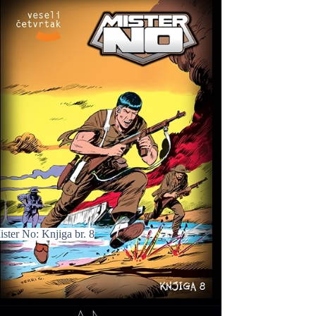
ster No: Knjiga br. 8