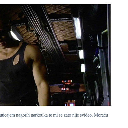
ticajem nagorih narkotika te mi se zato nije svideo. Moraću