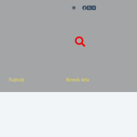
Najbolji
Remek dela