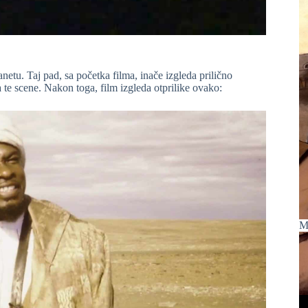
etu. Taj pad, sa početka filma, inače izgleda prilično
a te scene. Nakon toga, film izgleda otprilike ovako:
M