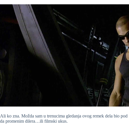
Ali ko zna. Možda sam u trenucima gledanja ovog remek dela bio pod u
da promenim dilera…ili filmski ukus.