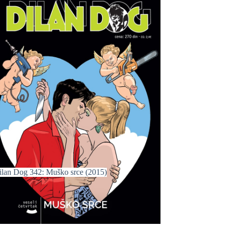
ilan Dog 342: Muško srce (2015)