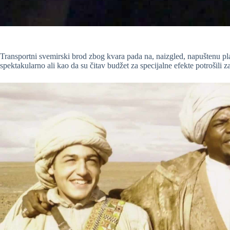
Transportni svemirski brod zbog kvara pada na, naizgled, napuštenu plan
spektakularno ali kao da su čitav budžet za specijalne efekte potrošili z