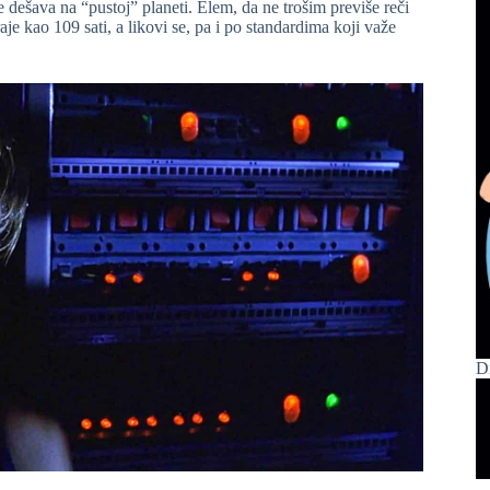
e dešava na “pustoj” planeti. Elem, da ne trošim previše reči
je kao 109 sati, a likovi se, pa i po standardima koji važe
D