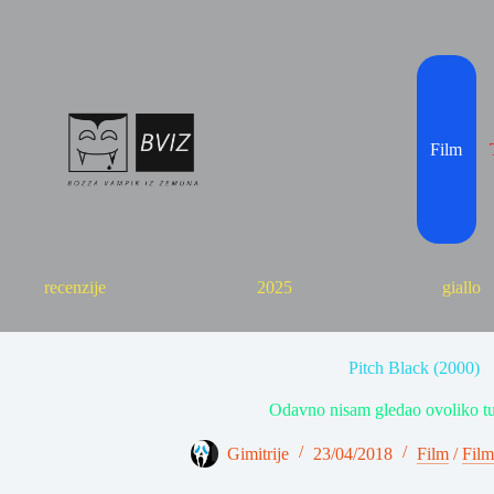
Skip
to
content
Film
recenzije
2025
giallo
Pitch Black (2000)
Odavno nisam gledao ovoliko tu
Gimitrije
23/04/2018
Film
/
Film