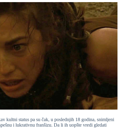
v kultni status pa su čak, u poslednjih 18 godina, snimljeni
pešnu i lukrativnu franšizu. Da li ih uopšte vredi gledati