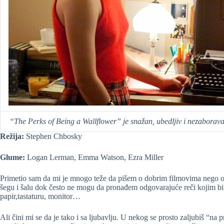
“The Perks of Being a Wallflower” je snažan, ubedljiv i nezaborava
Režija:
Stephen Chbosky
Glume:
Logan Lerman, Emma Watson, Ezra Miller
Primetio sam da mi je mnogo teže da pišem o dobrim filmovima nego o o
šegu i šalu dok često ne mogu da pronađem odgovarajuće reči kojim b
papir,tastaturu, monitor…
Ali čini mi se da je tako i sa ljubavlju. U nekog se prosto zaljubiš “na 