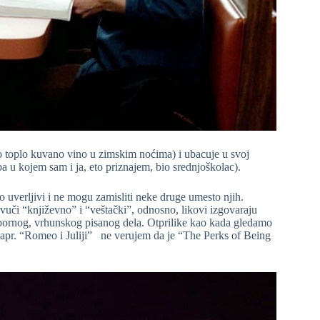
 toplo kuvano vino u zimskim noćima) i ubacuje u svoj
u kojem sam i ja, eto priznajem, bio srednjoškolac).
 uverljivi i ne mogu zamisliti neke druge umesto njih.
zvuči “književno” i “veštački”, odnosno, likovi izgovaraju
ospornog, vrhunskog pisanog dela. Otprilike kao kada gledamo
apr. “Romeo i Juliji” ne verujem da je “The Perks of Being