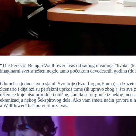
“The Perks of Being a Wallflower” vas od samog otvaranja “hvata” (ko
imaginarni svet smešten negde tamo početkom devedesetih godina (doba 
Glumci su jednostavno sjajni. Svo troje (Ezra,Logan,Emma) su izuzetno
Scenario i dijalozi su perfektni uprkos tome (ili upravo zbog ) što sve 
rečenice koje nisu prirodne i obične, kao da su otrgnute iz nekog, ne
ekranizaciju nekog Šekspirovog dela. Ako vam smeta način govora u n
a Wallflower” baš pravi film za vas.