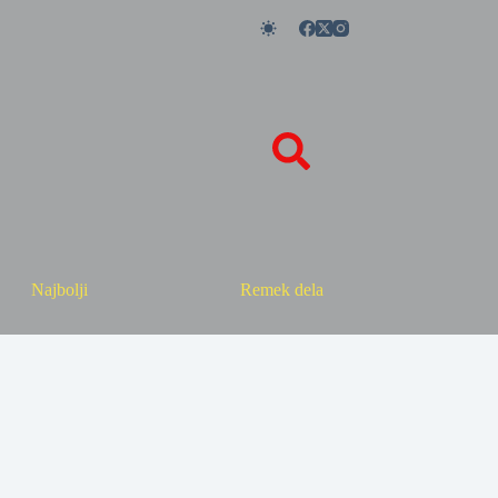
Najbolji
Remek dela