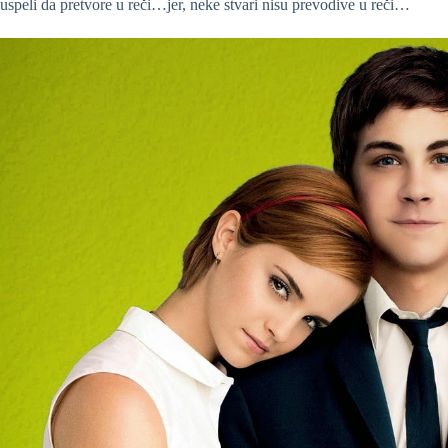
uspeli da pretvore u reči…jer, neke stvari nisu prevodive u reči…