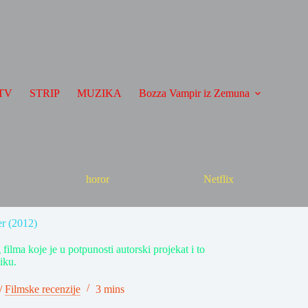
TV
STRIP
MUZIKA
Bozza Vampir iz Zemuna
horor
Netflix
er (2012)
ilma koje je u potpunosti autorski projekat i to
iku.
/
Filmske recenzije
3 mins