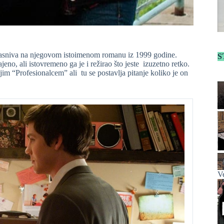
zasniva na njegovom istoimenom romanu iz 1999 godine.
S
jeno, ali istovremeno ga je i režirao što jeste izuzetno retko.
m “Profesionalcem” ali tu se postavlja pitanje koliko je on
Ve