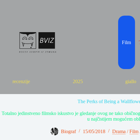
Skip
to
content
Film
recenzije
2025
giallo
The Perks of Being a Wallflow
Totalno jedinstveno filmsko iskustvo je gledanje ovog ne tako običnog f
u najčistijem mogućem obl
Biograf
15/05/2018
Drama
/
Film