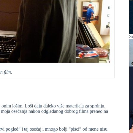
S
n film.
nim lošim. Loši daju daleko više materijala za sprdnju,
i moja osećanja nakon odgledanog dobrog filma preneo na
prvi pogled” i taj osećaj i mnogo bolji “pisci” od mene nisu