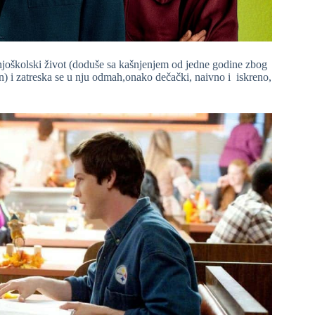
dnjoškolski život (doduše sa kašnjenjem od jedne godine zbog
) i zatreska se u nju odmah,onako dečački, naivno i iskreno,