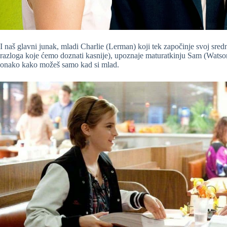
I naš glavni junak, mladi Charlie (Lerman) koji tek započinje svoj sre
razloga koje ćemo doznati kasnije), upoznaje maturatkinju Sam (Watson
onako kako možeš samo kad si mlad.