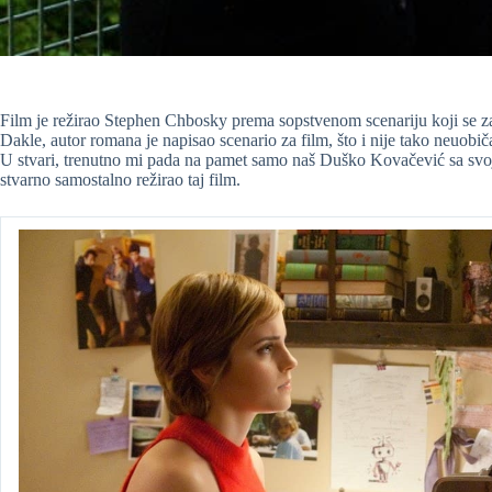
Film je režirao Stephen Chbosky prema sopstvenom scenariju koji se 
Dakle, autor romana je napisao scenario za film, što i nije tako neuobiča
U stvari, trenutno mi pada na pamet samo naš Duško Kovačević sa svoji
stvarno samostalno režirao taj film.