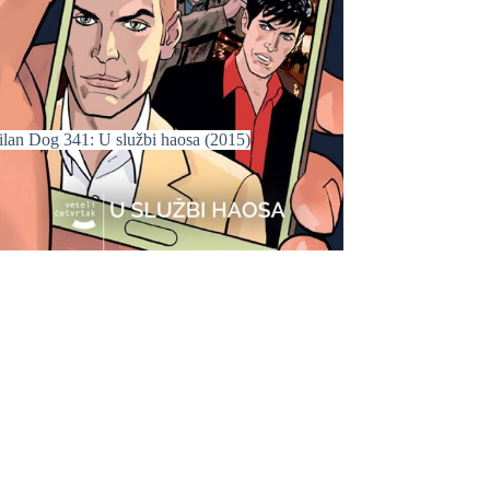
ilan Dog 341: U službi haosa (2015)