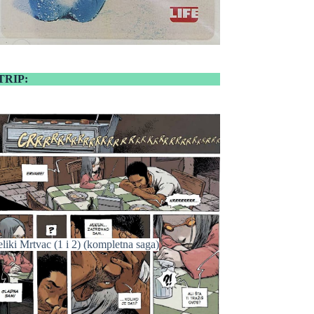
TRIP:
liki Mrtvac (1 i 2) (kompletna saga)