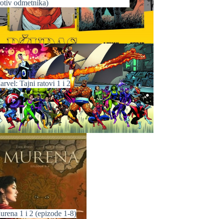
rotiv odmetnika)
rvel: Tajni ratovi 1 i 2
urena 1 i 2 (epizode 1-8)