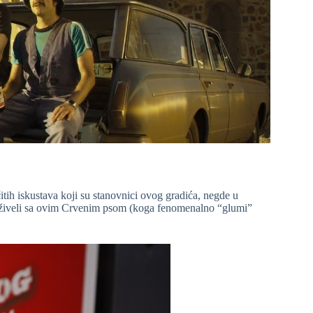
itih iskustava koji su stanovnici ovog gradića, negde u
oživeli sa ovim Crvenim psom (koga fenomenalno “glumi”