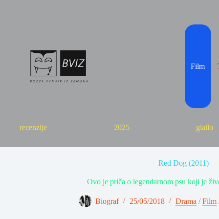
Skip
to
content
Film
recenzije
2025
giallo
Red Dog (2011)
Ovo je priča o legendarnom psu koji je ži
Biograf
25/05/2018
Drama
/
Film