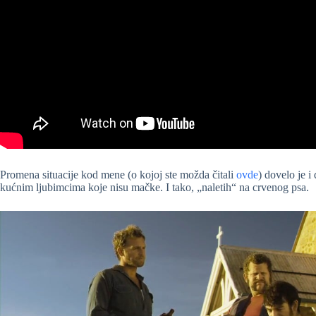
Promena situacije kod mene (o kojoj ste možda čitali
ovde
) dovelo je 
kućnim ljubimcima koje nisu mačke. I tako, „naletih“ na crvenog psa.