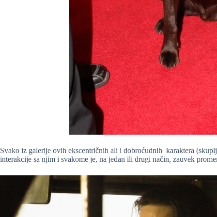
Svako iz galerije ovih ekscentričnih ali i dobroćudnih karaktera (skuplje
interakcije sa njim i svakome je, na jedan ili drugi način, zauvek prome