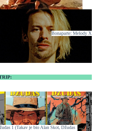
Bonaparte: Melody X
TRIP:
žudas 1 (Takav je bio Alan Skot, Džudas