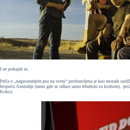
I ne pokajah se.
Priča o „najpoznatijem psu na svetu“ predstavljena je kao mozaik različ
bespuću Australije (tamo gde se odlazi samo trbuhom za kruhom), pr
Koko).