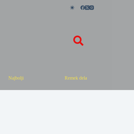
Najbolji
Remek dela