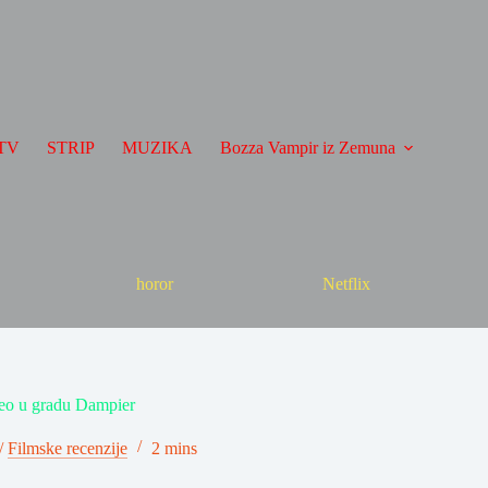
TV
STRIP
MUZIKA
Bozza Vampir iz Zemuna
horor
Netflix
veo u gradu Dampier
/
Filmske recenzije
2 mins