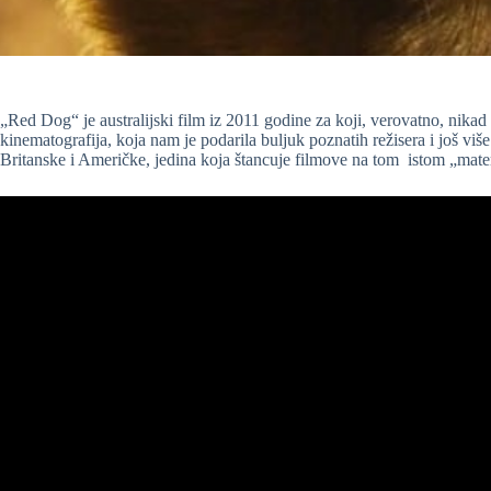
„Red Dog“ je australijski film iz 2011 godine za koji, verovatno, nikad p
kinematografija, koja nam je podarila buljuk poznatih režisera i još više
Britanske i Američke, jedina koja štancuje filmove na tom istom „mate