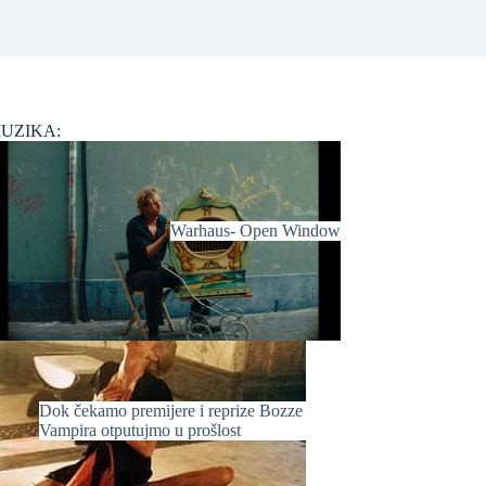
UZIKA:
Warhaus- Open Window
Dok čekamo premijere i reprize Bozze
Vampira otputujmo u prošlost