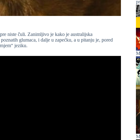
p
re niste čuli. Zanimljivo je kako je australijska
 poznatih glumaca, i dalje u zapećku, a u pitanju je, pored
rnjem“ jeziku.
Ma
M