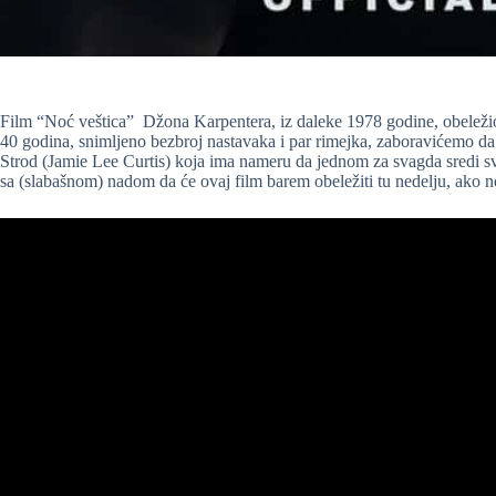
Film “Noć veštica” Džona Karpentera, iz daleke 1978 godine, obeležio 
40 godina, snimljeno bezbroj nastavaka i par rimejka, zaboravićemo da
Strod (Jamie Lee Curtis) koja ima nameru da jednom za svagda sredi 
sa (slabašnom) nadom da će ovaj film barem obeležiti tu nedelju, ako n