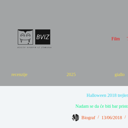
Skip
to
content
Film
recenzije
2025
giallo
Halloween 2018 trejler
Nadam se da će biti bar pristo
Biograf
13/06/2018