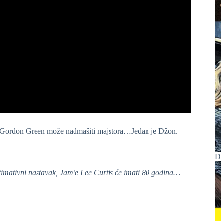
vid Gordon Green može nadmašiti majstora…Jedan je Džon.
D
ultimativni nastavak, Jamie Lee Curtis će imati 80 godina…