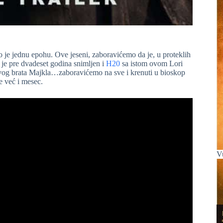
je jednu epohu. Ove jeseni, zaboravićemo da je, u proteklih
 je pre dvadeset godina snimljen i
H20
sa istom ovom Lori
svog brata Majkla…zaboravićemo na sve i krenuti u bioskop
e već i mesec.
V