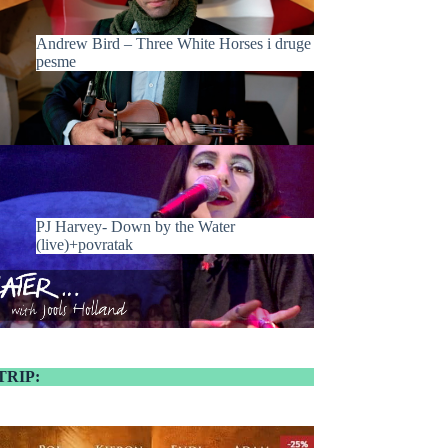
Andrew Bird – Three White Horses i druge
pesme
PJ Harvey- Down by the Water
(live)+povratak
TRIP: