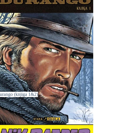
urango (knjiga 1&2)