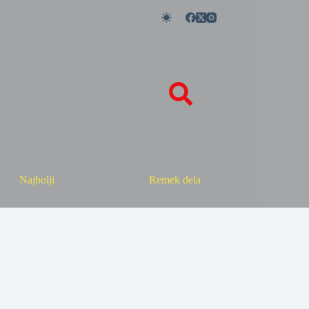
Najbolji
Remek dela