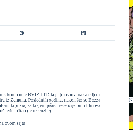
lasnik kompanije BVIZ LTD koja je osnovana sa ciljem
N
pira iz Zemuna. Poslednjih godina, nakon što se Bozza
om, krpi kraj sa krajem pišući recenzije onih filmova
š ređe i čitao (te recenzije)...
 na ovom sajtu