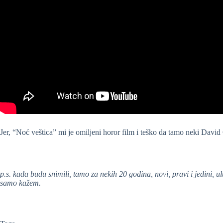
Jer, “Noć veštica” mi je omiljeni horor film i teško da tamo neki Da
p.s. kada budu snimili, tamo za nekih 20 godina, novi, pravi i jedini, 
samo kažem.