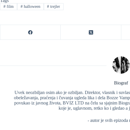
Tags
#
film
#
halloween
#
trejler
Biograf
Uvek neozbiljan osim ako je ozbiljan. Direktor, vlasnik i suv
obeležavanja, praćenja i čuvanja ugleda lika i dela Bozze Vam
povukao iz javnog života, BVIZ LTD na čelu sa sjajnim Biograf
koje je, uglavnom, retko ko i gledao a jo
- autor je svih epizoda