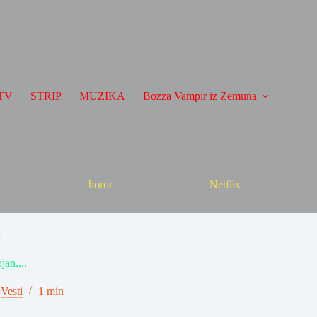
TV
STRIP
MUZIKA
Bozza Vampir iz Zemuna
horor
Netflix
jan....
Vesti
1 min