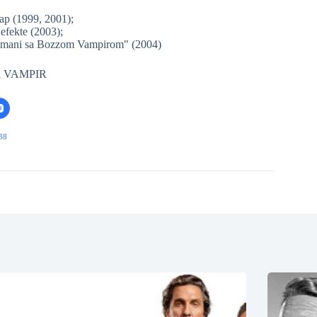
ap (1999, 2001);
fekte (2003);
Romani sa Bozzom Vampirom" (2004)
eči VAMPIR
38