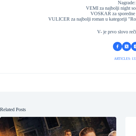
Nagrade:
VEMI za najbolji night so
VOSKAR za sporedne e
VULICER za najbolji roman u kategoriji "
V- je prvo slovo r
ARTICLES: 13
Related Posts