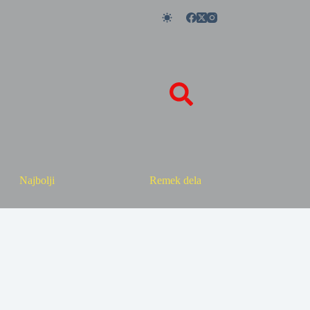
Najbolji
Remek dela