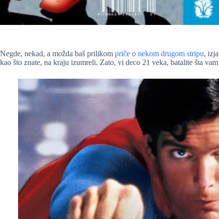
Negde, nekad, a možda baš prilikom
priče o nekom drugom stripu
, izj
kao što znate, na kraju izumreli. Zato, vi deco 21 veka, batalite šta vam