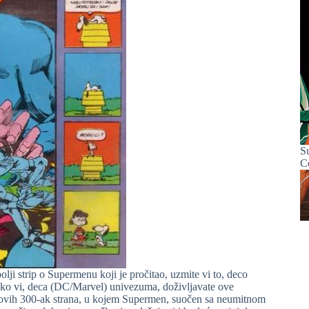
S
C
ji strip o Supermenu koji je pročitao, uzmite vi to, deco
kako vi, deca (DC/Marvel) univezuma, doživljavate ove
a ovih 300-ak strana, u kojem Supermen, suočen sa neumitnom