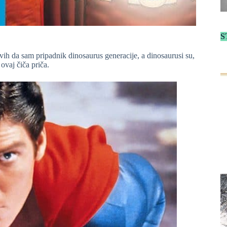
S
avih da sam pripadnik dinosaurus generacije, a dinosaurusi su,
 ovaj čiča priča.