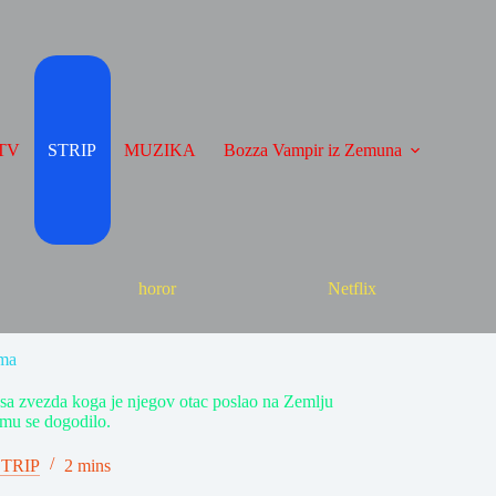
TV
STRIP
MUZIKA
Bozza Vampir iz Zemuna
horor
Netflix
ma
sa zvezda koga je njegov otac poslao na Zemlju
 mu se dogodilo.
STRIP
2 mins