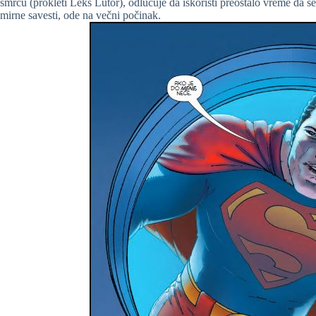
smrću (prokleti Leks Lutor), odlučuje da iskoristi preostalo vreme da se
mirne savesti, ode na večni počinak.