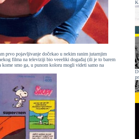
K
am prvo pojavljivanje dočekao u nekim ranim jutarnjim
og filma na televiziji bio veeeliki događaj (ili je to barem
na kome smo ga, u punom koloru mogli videti samo na
D
p