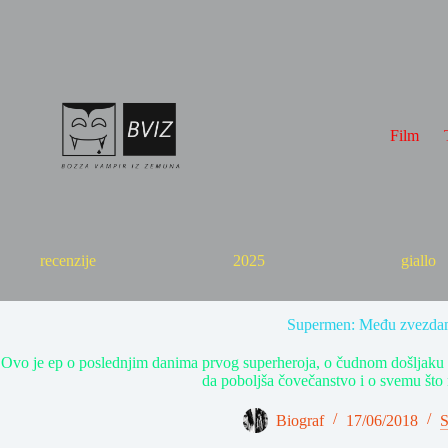
Skip
to
content
Film
recenzije
2025
giallo
Supermen: Među zvezda
Ovo je ep o poslednjim danima prvog superheroja, o čudnom došljaku 
da poboljša čovečanstvo i o svemu što
Biograf
17/06/2018