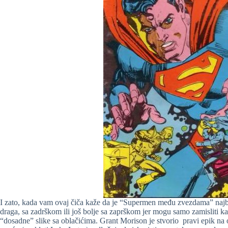
I zato, kada vam ovaj čiča kaže da je “Supermen među zvezdama” najbol
draga, sa zadrškom ili još bolje sa zaprškom jer mogu samo zamisliti 
“dosadne” slike sa oblačićima. Grant Morison je stvorio pravi epik n