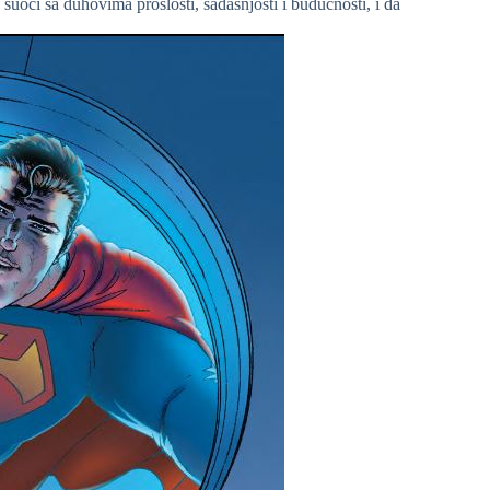
 suoči sa duhovima prošlosti, sadašnjosti i budućnosti, i da