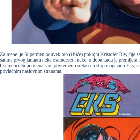
Za mene je Supermen oduvek bio (i biće) pokojni Kristofer Riv, čije s
satima prvog januara neke osamdeset i neke, u doba kada je premijera nek
bio meni). Supermena sam povremeno sretao i u strip magazinu Eks, 
privlačnim naslovnim stranama.