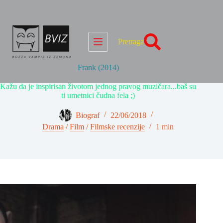
Skip
to
content
Pretraga
Frank (2014)
Kažu da je inspirisan životom jednog pravog muzičara...baš su
ti umetnici čudna fela ;)
Biograf
22/06/2018
Drama
/
Film
/
Filmske recenzije
1 min