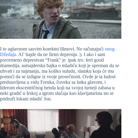
I to uglavnom sasvim korektni filmovi. Ne računajući
onog
Džedaja
. Al’ hajde da ne širim depresiju :). I ako i sam
povremeno depresivan “Frank” je ipak tzv. feel good
dramedija, autsajderska bajka o mladiću koji je spreman da se
uhvati i za najmanju, ma koliko suludu, slamku koja će mu
pomoći da se izdigne iz svoje prosečnosti. Ovde je ta ludost
predstavljena u vidu Frenka, čoveka sa lutka glavom, i
liderom ekscentričnog benda koji na svojoj turneji zabasa u
neki gradić u Irskoj a igrom slučaja kao klavijaturista im se
pridruži lokani mladić Jon.