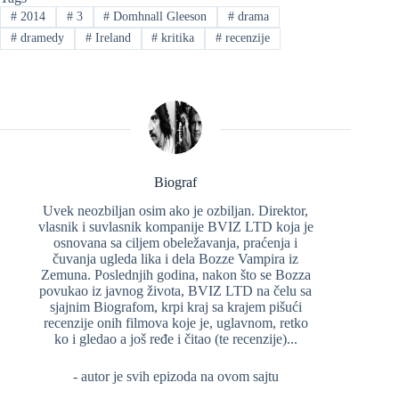
#
2014
#
3
#
Domhnall Gleeson
#
drama
#
dramedy
#
Ireland
#
kritika
#
recenzije
Biograf
Uvek neozbiljan osim ako je ozbiljan. Direktor,
vlasnik i suvlasnik kompanije BVIZ LTD koja je
osnovana sa ciljem obeležavanja, praćenja i
čuvanja ugleda lika i dela Bozze Vampira iz
Zemuna. Poslednjih godina, nakon što se Bozza
povukao iz javnog života, BVIZ LTD na čelu sa
sjajnim Biografom, krpi kraj sa krajem pišući
recenzije onih filmova koje je, uglavnom, retko
ko i gledao a još ređe i čitao (te recenzije)...
- autor je svih epizoda na ovom sajtu