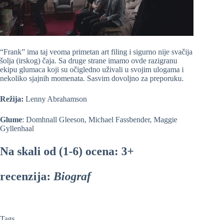
“Frank” ima taj veoma primetan art filing i sigurno nije svačija
šolja (irskog) čaja. Sa druge strane imamo ovde razigranu
ekipu glumaca koji su očigledno uživali u svojim ulogama i
nekoliko sjajnih momenata. Sasvim dovoljno za preporuku.
Režija:
Lenny Abrahamson
Glume
: Domhnall Gleeson, Michael Fassbender, Maggie
Gyllenhaal
Na skali od (1-6) ocena: 3+
recenzija:
Biograf
Tags