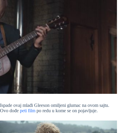
Ispade ovaj mlađi Gleeson omiljeni glumac na ovom sajtu.
Ovo dođe
peti film
po redu u kome se on pojavljuje.