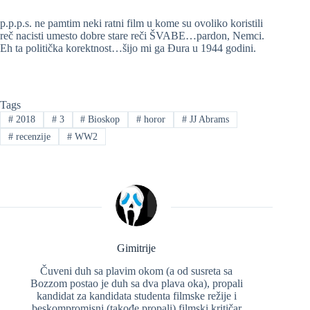
p.p.p.s. ne pamtim neki ratni film u kome su ovoliko koristili
reč nacisti umesto dobre stare reči ŠVABE…pardon, Nemci.
Eh ta politička korektnost…šijo mi ga Đura u 1944 godini.
Tags
#
2018
#
3
#
Bioskop
#
horor
#
JJ Abrams
#
recenzije
#
WW2
Gimitrije
Čuveni duh sa plavim okom (a od susreta sa
Bozzom postao je duh sa dva plava oka), propali
kandidat za kandidata studenta filmske režije i
beskompromisni (takođe propali) filmski kritičar