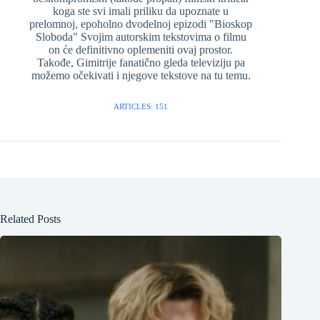
koga ste svi imali priliku da upoznate u
prelomnoj, epoholno dvodelnoj epizodi "Bioskop
Sloboda" Svojim autorskim tekstovima o filmu
on će definitivno oplemeniti ovaj prostor.
Takođe, Gimitrije fanatično gleda televiziju pa
možemo očekivati i njegove tekstove na tu temu.
ARTICLES: 151
Related Posts