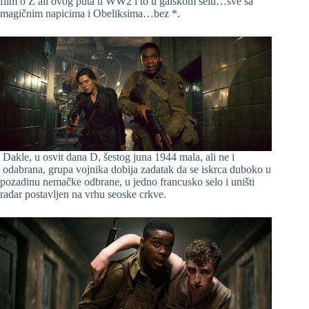
film o Z ali ovog puta u WW2 i to u galskom selu…sve sa
magičnim napicima i Obeliksima…bez *.
Dakle, u osvit dana D, šestog juna 1944 mala, ali ne i
odabrana, grupa vojnika dobija zadatak da se iskrca duboko u
pozadinu nemačke odbrane, u jedno francusko selo i uništi
radar postavljen na vrhu seoske crkve.