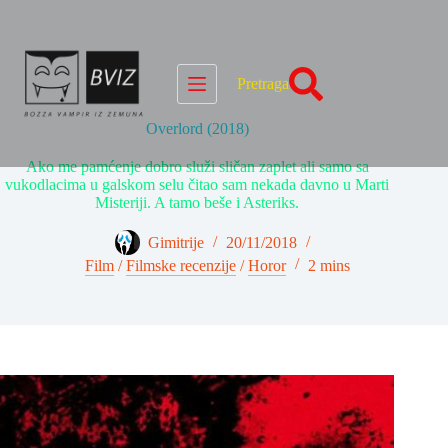
Skip
to
content
Pretraga
Overlord (2018)
Ako me pamćenje dobro služi sličan zaplet ali samo sa
vukodlacima u galskom selu čitao sam nekada davno u Marti
Misteriji. A tamo beše i Asteriks.
Gimitrije
20/11/2018
Film
/
Filmske recenzije
/
Horor
2 mins