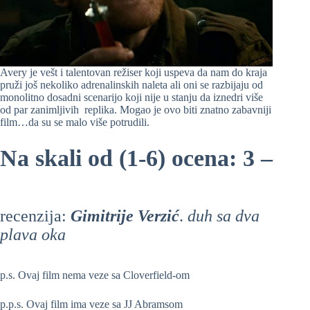
Avery je vešt i talentovan režiser koji uspeva da nam do kraja
pruži još nekoliko adrenalinskih naleta ali oni se razbijaju od
monolitno dosadni scenarijo koji nije u stanju da iznedri više
od par zanimljivih replika. Mogao je ovo biti znatno zabavniji
film…da su se malo više potrudili.
Na skali od (1-6) ocena: 3 –
recenzija:
Gimitrije Verzić
.
duh sa dva
plava oka
p.s. Ovaj film nema veze sa Cloverfield-om
p.p.s. Ovaj film ima veze sa JJ Abramsom