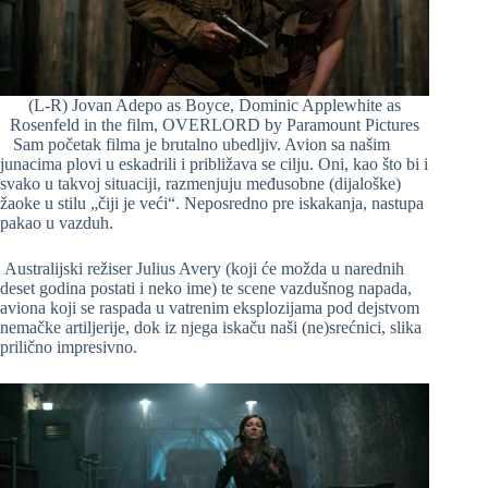
(L-R) Jovan Adepo as Boyce, Dominic Applewhite as
Rosenfeld in the film, OVERLORD by Paramount Pictures
Sam početak filma je brutalno ubedljiv. Avion sa našim
junacima plovi u eskadrili i približava se cilju. Oni, kao što bi i
svako u takvoj situaciji, razmenjuju međusobne (dijaloške)
žaoke u stilu „čiji je veći“. Neposredno pre iskakanja, nastupa
pakao u vazduh.
Australijski režiser Julius Avery (koji će možda u narednih
deset godina postati i neko ime) te scene vazdušnog napada,
aviona koji se raspada u vatrenim eksplozijama pod dejstvom
nemačke artiljerije, dok iz njega iskaču naši (ne)srećnici, slika
prilično impresivno.