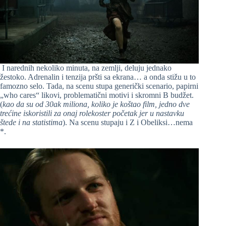
I narednih nekoliko minuta, na zemlji, deluju jednako
žestoko. Adrenalin i tenzija pršti sa ekrana… a onda stižu u to
famozno selo. Tada, na scenu stupa generički scenario, papirni
„who cares“ likovi, problematični motivi i skromni B budžet.
(
kao da su od 30ak miliona, koliko je koštao film, jedno dve
trećine iskoristili za onaj rolekoster početak jer u nastavku
štede i na statistima
). Na scenu stupaju i Z i Obeliksi…nema
*.