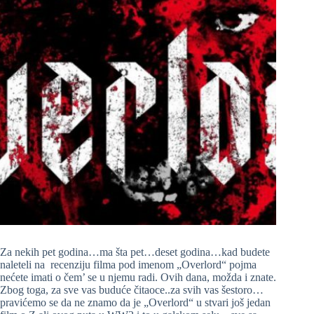
Za nekih pet godina…ma šta pet…deset godina…kad budete
naleteli na recenziju filma pod imenom „Overlord“ pojma
nećete imati o čem’ se u njemu radi. Ovih dana, možda i znate.
Zbog toga, za sve vas buduće čitaoce..za svih vas šestoro…
pravićemo se da ne znamo da je „Overlord“ u stvari još jedan