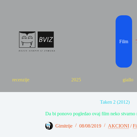
Skip
to
content
Film
recenzije
2025
giallo
Taken 2 (2012)
Da bi ponovo pogledao ovaj film neko stvarno 
Gimitrije
08/08/2019
AKCIONI
/
Fi