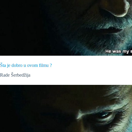
Šta je dobro u ovom filmu ?
Rade Šerbedžija