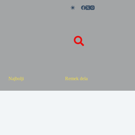
Najbolji
Remek dela