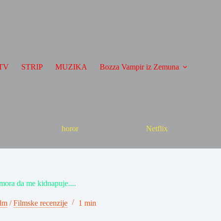
TV
STRIP
MUZIKA
Bozza Vampir iz Zemuna
horor
Netflix
mora da me kidnapuje....
lm
/
Filmske recenzije
1 min