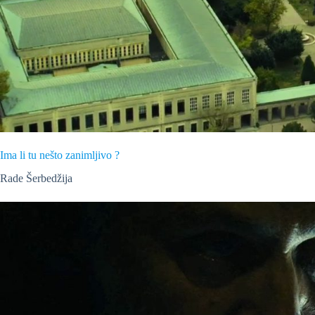
Ima li tu nešto zanimljivo ?
Rade Šerbedžija