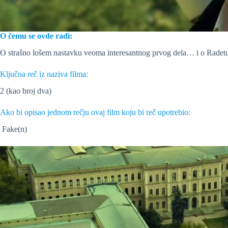
O čemu se ovde radi:
O strašno lošem nastavku veoma interesantnog prvog dela… i o Radetu
Ključna reč iz naziva filma:
2 (kao broj dva)
Ako bi opisao jednom rečju ovaj film koju bi reč upotrebio:
Fake(n)