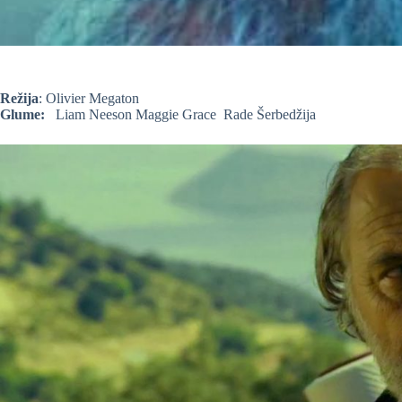
Režija
: Olivier Megaton
Glume:
Liam Neeson Maggie Grace Rade Šerbedžija