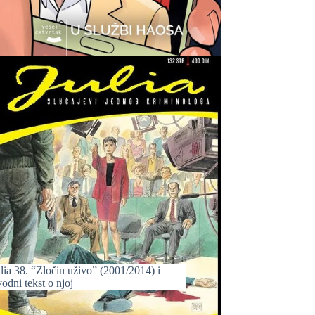
lia 38. “Zločin uživo” (2001/2014) i
odni tekst o njoj