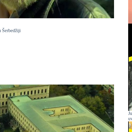
 Šerbedžiji
Ju
uv