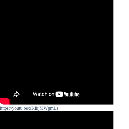
https://youtu.be/xKlkjMWgmLs