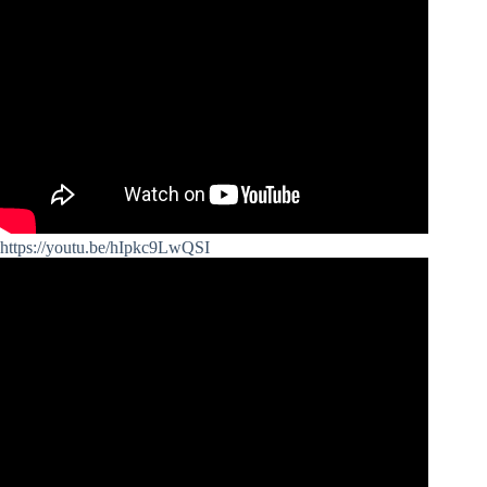
https://youtu.be/hIpkc9LwQSI