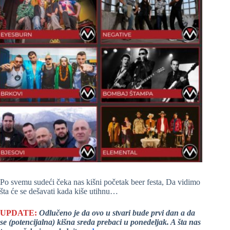
Po svemu sudeći čeka nas kišni početak beer festa, Da vidimo
šta će se dešavati kada kiše utihnu…
UPDATE:
Odlučeno je da ovo u stvari bude prvi dan a da
se (potencijalna) kišna sreda prebaci u ponedeljak. A šta nas