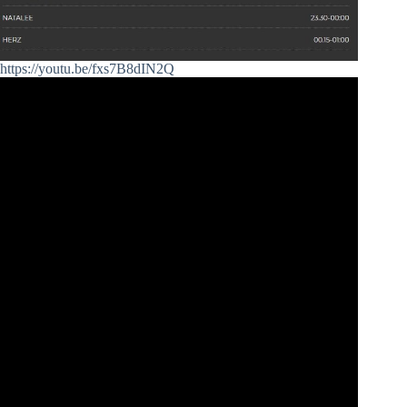
https://youtu.be/fxs7B8dIN2Q