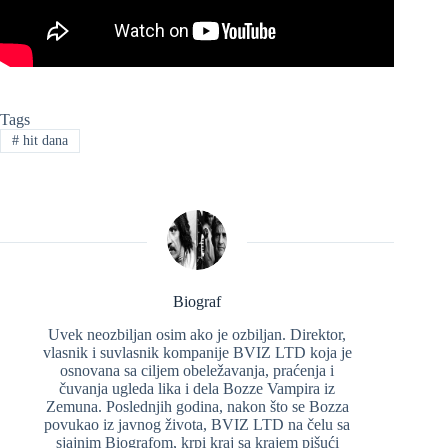
Tags
#
hit dana
Biograf
Uvek neozbiljan osim ako je ozbiljan. Direktor,
vlasnik i suvlasnik kompanije BVIZ LTD koja je
osnovana sa ciljem obeležavanja, praćenja i
čuvanja ugleda lika i dela Bozze Vampira iz
Zemuna. Poslednjih godina, nakon što se Bozza
povukao iz javnog života, BVIZ LTD na čelu sa
sjajnim Biografom, krpi kraj sa krajem pišući