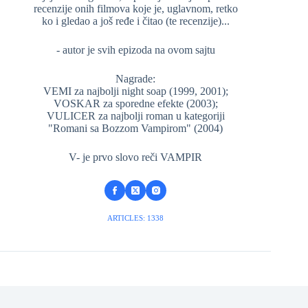
recenzije onih filmova koje je, uglavnom, retko
ko i gledao a još ređe i čitao (te recenzije)...
- autor je svih epizoda na ovom sajtu
Nagrade:
VEMI za najbolji night soap (1999, 2001);
VOSKAR za sporedne efekte (2003);
VULICER za najbolji roman u kategoriji
"Romani sa Bozzom Vampirom" (2004)
V- je prvo slovo reči VAMPIR
ARTICLES: 1338