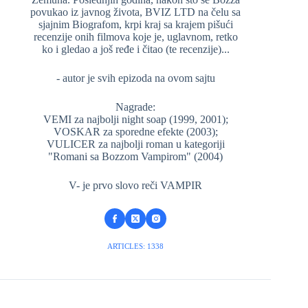
povukao iz javnog života, BVIZ LTD na čelu sa
sjajnim Biografom, krpi kraj sa krajem pišući
recenzije onih filmova koje je, uglavnom, retko
ko i gledao a još ređe i čitao (te recenzije)...
- autor je svih epizoda na ovom sajtu
Nagrade:
VEMI za najbolji night soap (1999, 2001);
VOSKAR za sporedne efekte (2003);
VULICER za najbolji roman u kategoriji
"Romani sa Bozzom Vampirom" (2004)
V- je prvo slovo reči VAMPIR
ARTICLES: 1338