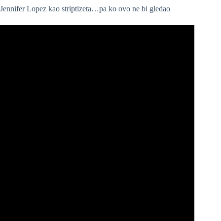
Jennifer Lopez kao striptizeta…pa ko ovo ne bi gledao