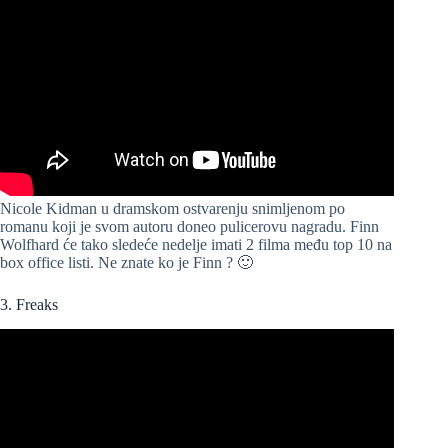
Nicole Kidman u dramskom ostvarenju snimljenom po
romanu koji je svom autoru doneo pulicerovu nagradu. Finn
Wolfhard će tako sledeće nedelje imati 2 filma među top 10 na
box office listi. Ne znate ko je Finn ? 🙂
3. Freaks