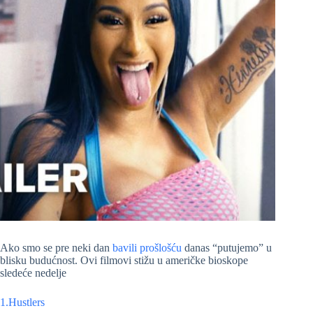
Ako smo se pre neki dan
bavili prošlošću
danas “putujemo” u
blisku budućnost. Ovi filmovi stižu u američke bioskope
sledeće nedelje
1.Hustlers