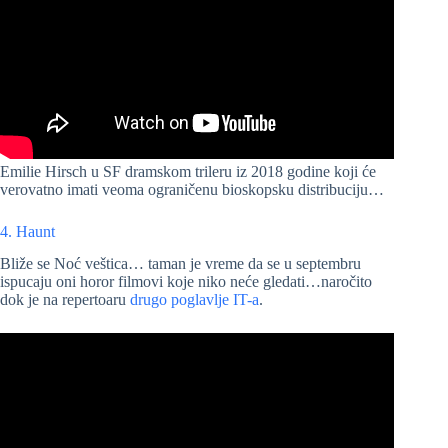
Emilie Hirsch u SF dramskom trileru iz 2018 godine koji će
verovatno imati veoma ograničenu bioskopsku distribuciju…
4. Haunt
Bliže se Noć veštica… taman je vreme da se u septembru
ispucaju oni horor filmovi koje niko neće gledati…naročito
dok je na repertoaru
drugo poglavlje IT-a
.