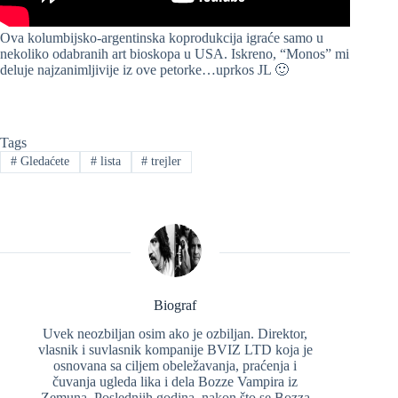
Ova kolumbijsko-argentinska koprodukcija igraće samo u
nekoliko odabranih art bioskopa u USA. Iskreno, “Monos” mi
deluje najzanimljivije iz ove petorke…uprkos JL 🙂
Tags
#
Gledaćete
#
lista
#
trejler
Biograf
Uvek neozbiljan osim ako je ozbiljan. Direktor,
vlasnik i suvlasnik kompanije BVIZ LTD koja je
osnovana sa ciljem obeležavanja, praćenja i
čuvanja ugleda lika i dela Bozze Vampira iz
Zemuna. Poslednjih godina, nakon što se Bozza