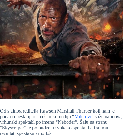
Od sjajnog reditelja Rawson Marshall Thurber koji nam je
podario beskrajno smešnu komediju “
Milerovi
” stiže nam ovaj
vrhunski spektakl po imenu “Neboder”. Šalu na stranu,
“Skyscraper” je po budžetu svakako spektakl ali su mu
rezultati spektakularno loši.