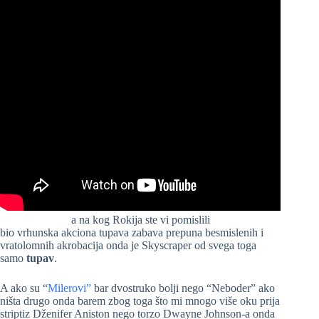
a na kog Rokija ste vi pomislili
bio vrhunska akciona tupava zabava prepuna besmislenih i
vratolomnih akrobacija onda je Skyscraper od svega toga
samo
tupav
.
A ako su “
Milerovi”
bar dvostruko bolji nego “Neboder” ako
ništa drugo onda barem zbog toga što mi mnogo više oku prija
striptiz Dženifer Aniston nego torzo Dwayne Johnson-a onda