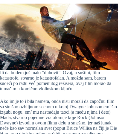
Ili da budem još malo “duhovit”. Ovaj, u suštini, film
katastrofe, stvarno je katastrofalan. A možda sam, barem
sudeći po radu već pomenutog režisera, ovaj film morao da
tumačim u komično violinskom ključu.
Ako im je to i bila namera, onda nisu morali da započnu film
sa strašno ozbiljnom scenom u kojoj Dwayne Johnson em’ što
izgubi nogu, em’ mu nastradaju taoci (a među njima i dete).
Mada, stvarno pojedine vratolomije koje Rock (Johnson
Dwayne) izvodi u ovom filmu deluju smešno, jer naš junak
neće kao sav normalan svet (poput Bruce Willisa na čiji je Die
Hard ovo direktna referenca) biti u samom zapaljenom