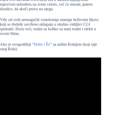
najvećem neboderu na svetu celom, već će morati, putem
dizalice, da skoči pravo na njega.
Više od ovih nemogućih vratolomija smetaju beživotni likovi
koji se doduše savršeno uklapaju u strašno vidiljivi CGI
spektakl. Hoću reći, realni su koliko su nam realni i efekti u
ovom filmu.
Ako je ovogodišnji “
Hobs i Šo
” sa našim Rokijem (koji nije
onaj Roki)