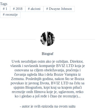
Tags
#
1
#
2018
#
akcioni
#
Dwayne Johnson
#
recenzije
Biograf
Uvek neozbiljan osim ako je ozbiljan. Direktor,
vlasnik i suvlasnik kompanije BVIZ LTD koja je
osnovana sa ciljem obeležavanja, praćenja i
čuvanja ugleda lika i dela Bozze Vampira iz
Zemuna. Poslednjih godina, nakon što se Bozza
povukao iz javnog života, BVIZ LTD na čelu sa
sjajnim Biografom, krpi kraj sa krajem pišući
recenzije onih filmova koje je, uglavnom, retko
ko i gledao a još ređe i čitao (te recenzije)...
- autor je svih epizoda na ovom sajtu