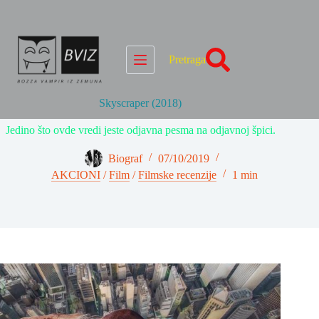
Skip
to
content
Pretraga
Skyscraper (2018)
Jedino što ovde vredi jeste odjavna pesma na odjavnoj špici.
Biograf
07/10/2019
AKCIONI
/
Film
/
Filmske recenzije
1 min