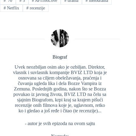
#
'70
#
5
#
AFI100Love
#
drama
#
melodrama
#
Netflix
#
recenzije
Biograf
Uvek neozbiljan osim ako je ozbiljan. Direktor,
vlasnik i suvlasnik kompanije BVIZ LTD koja je
osnovana sa ciljem obeležavanja, praćenja i
čuvanja ugleda lika i dela Bozze Vampira iz
Zemuna. Poslednjih godina, nakon što se Bozza
povukao iz javnog života, BVIZ LTD na čelu sa
sjajnim Biografom, krpi kraj sa krajem pišući
recenzije onih filmova koje je, uglavnom, retko
ko i gledao a još ređe i čitao (te recenzije)...
- autor je svih epizoda na ovom sajtu