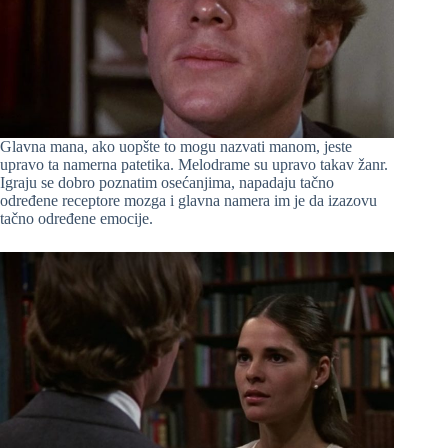
Glavna mana, ako uopšte to mogu nazvati manom, jeste
upravo ta namerna patetika. Melodrame su upravo takav žanr.
Igraju se dobro poznatim osećanjima, napadaju tačno
određene receptore mozga i glavna namera im je da izazovu
tačno određene emocije.