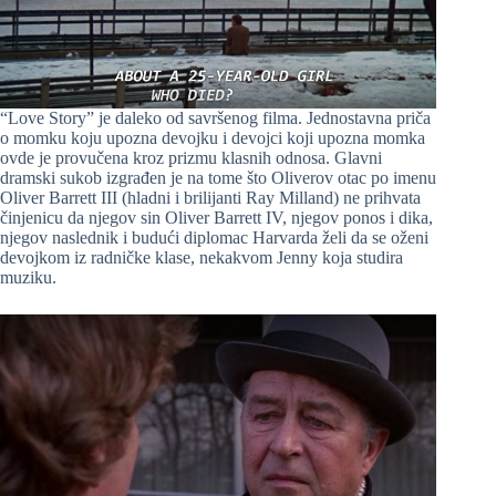
“Love Story” je daleko od savršenog filma. Jednostavna priča
o momku koju upozna devojku i devojci koji upozna momka
ovde je provučena kroz prizmu klasnih odnosa. Glavni
dramski sukob izgrađen je na tome što Oliverov otac po imenu
Oliver Barrett III (hladni i brilijanti Ray Milland) ne prihvata
činjenicu da njegov sin Oliver Barrett IV, njegov ponos i dika,
njegov naslednik i budući diplomac Harvarda želi da se oženi
devojkom iz radničke klase, nekakvom Jenny koja studira
muziku.