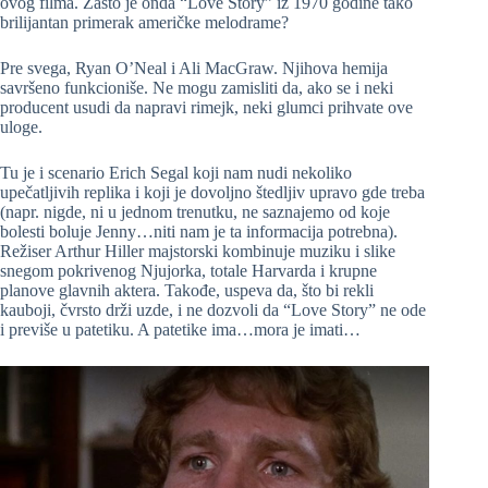
ovog filma. Zašto je onda “Love Story” iz 1970 godine tako
brilijantan primerak američke melodrame?
Pre svega, Ryan O’Neal i Ali MacGraw. Njihova hemija
savršeno funkcioniše. Ne mogu zamisliti da, ako se i neki
producent usudi da napravi rimejk, neki glumci prihvate ove
uloge.
Tu je i scenario Erich Segal koji nam nudi nekoliko
upečatljivih replika i koji je dovoljno štedljiv upravo gde treba
(napr. nigde, ni u jednom trenutku, ne saznajemo od koje
bolesti boluje Jenny…niti nam je ta informacija potrebna).
Režiser Arthur Hiller majstorski kombinuje muziku i slike
snegom pokrivenog Njujorka, totale Harvarda i krupne
planove glavnih aktera. Takođe, uspeva da, što bi rekli
kauboji, čvrsto drži uzde, i ne dozvoli da “Love Story” ne ode
i previše u patetiku. A patetike ima…mora je imati…