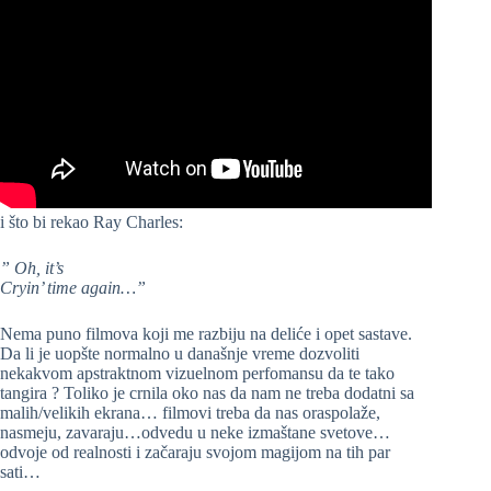
i što bi rekao Ray Charles:
” Oh, it’s
Cryin’ time again…”
Nema puno filmova koji me razbiju na deliće i opet sastave.
Da li je uopšte normalno u današnje vreme dozvoliti
nekakvom apstraktnom vizuelnom perfomansu da te tako
tangira ? Toliko je crnila oko nas da nam ne treba dodatni sa
malih/velikih ekrana… filmovi treba da nas oraspolaže,
nasmeju, zavaraju…odvedu u neke izmaštane svetove…
odvoje od realnosti i začaraju svojom magijom na tih par
sati…