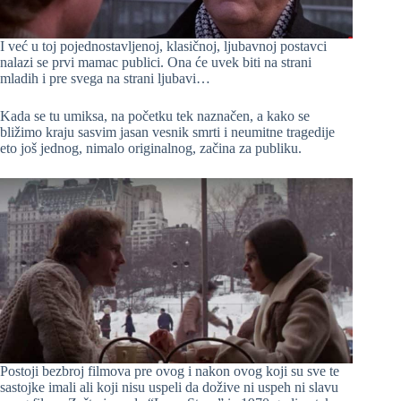
I već u toj pojednostavljenoj, klasičnoj, ljubavnoj postavci
nalazi se prvi mamac publici. Ona će uvek biti na strani
mladih i pre svega na strani ljubavi…
Kada se tu umiksa, na početku tek naznačen, a kako se
bližimo kraju sasvim jasan vesnik smrti i neumitne tragedije
eto još jednog, nimalo originalnog, začina za publiku.
Postoji bezbroj filmova pre ovog i nakon ovog koji su sve te
sastojke imali ali koji nisu uspeli da dožive ni uspeh ni slavu