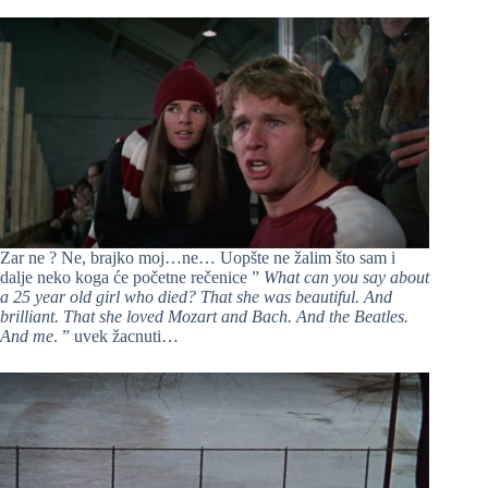
Zar ne ? Ne, brajko moj…ne… Uopšte ne žalim što sam i
dalje neko koga će početne rečenice ”
What can you say about
a 25 year old girl who died? That she was beautiful. And
brilliant. That she loved Mozart and Bach. And the Beatles.
And me
. ” uvek žacnuti…