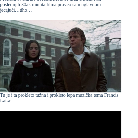
poslednjih 30ak minuta filma proveo sam uglavnom
jecajući…tiho…
Tu je i ta prokleto tužna i prokleto lepa muzička tema Francis
Lai-a: