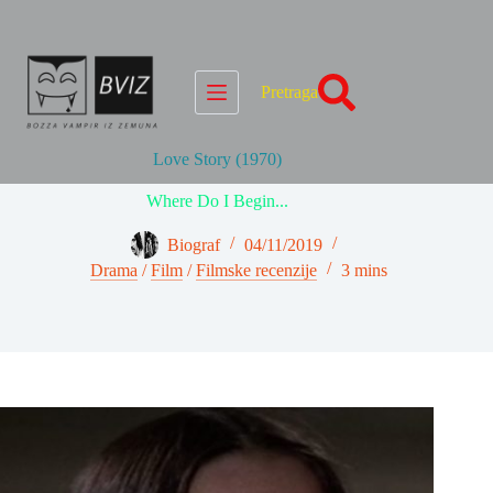
Skip
to
content
Pretraga
Love Story (1970)
Where Do I Begin...
Biograf
04/11/2019
Drama
/
Film
/
Filmske recenzije
3 mins