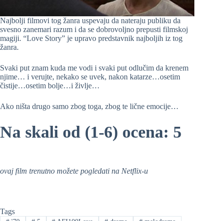
Najbolji filmovi tog žanra uspevaju da nateraju publiku da
svesno zanemari razum i da se dobrovoljno prepusti filmskoj
magiji. “Love Story” je upravo predstavnik najboljih iz tog
žanra.
Svaki put znam kuda me vodi i svaki put odlučim da krenem
njime… i verujte, nekako se uvek, nakon katarze…osetim
čistije…osetim bolje…i življe…
Ako ništa drugo samo zbog toga, zbog te lične emocije…
Na skali od (1-6) ocena: 5
ovaj film trenutno možete pogledati na Netflix-u
Tags