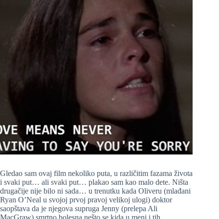
Gledao sam ovaj film nekoliko puta, u različitim fazama života
i svaki put… ali svaki put… plakao sam kao malo dete. Ništa
drugačije nije bilo ni sada… u trenutku kada Oliveru (mlađani
Ryan O’Neal u svojoj prvoj pravoj velikoj ulogi) doktor
saopštava da je njegova supruga Jenny (prelepa Ali
MacGraw) smrtno bolesna nešto se kida u meni i tih