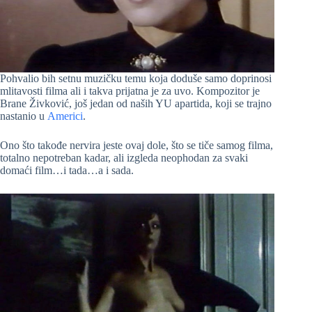
Pohvalio bih setnu muzičku temu koja doduše samo doprinosi
mlitavosti filma ali i takva prijatna je za uvo. Kompozitor je
Brane Živković, još jedan od naših YU apartida, koji se trajno
nastanio u
Americi
.
Ono što takođe nervira jeste ovaj dole, što se tiče samog filma,
totalno nepotreban kadar, ali izgleda neophodan za svaki
domaći film…i tada…a i sada.