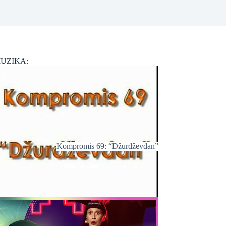
UZIKA:
Kompromis 69: “Džurdževdan”