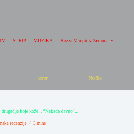
TV
STRIP
MUZIKA
Bozza Vampir iz Zemuna
horor
Netflix
i drugačije boje kože... "Nekada davno"...
mske recenzije
3 mins