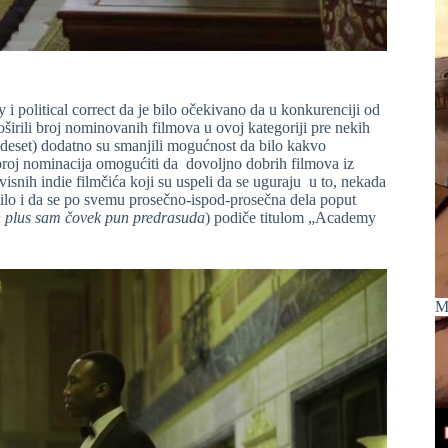
y i political correct da je bilo očekivano da u konkurenciji od
širili broj nominovanih filmova u ovoj kategoriji pre nekih
deset) dodatno su smanjili mogućnost da bilo kakvo
 broj nominacija omogućiti da dovoljno dobrih filmova iz
visnih indie filmčića koji su uspeli da se uguraju u to, nekada
ilo i da se po svemu prosečno-ispod-prosečna dela poput
n plus sam čovek pun predrasuda
) podiče titulom „Academy
M