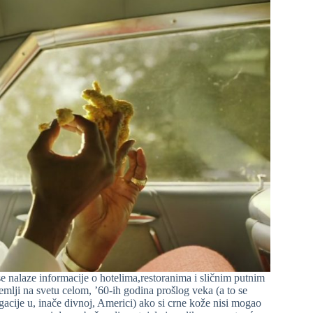
 nalaze informacije o hotelima,restoranima i sličnim putnim
emlji na svetu celom, ’60-ih godina prošlog veka (a to se
gacije u, inače divnoj, Americi) ako si crne kože nisi mogao