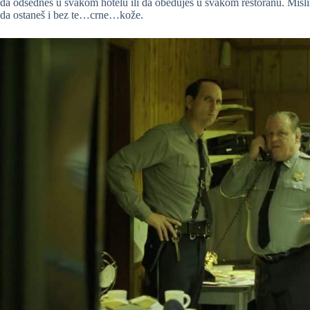
da odsedneš u svakom hotelu ili da obeduješ u svakom restoranu. Misli
da ostaneš i bez te…crne…kože.