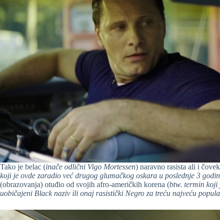
Tako je belac (
inače odlični Vigo Mortessen
) naravno rasista ali i čove
koji je ovde zaradio već drugog glumačkog oskara u poslednje 3 godi
(obrazovanja) otuđio od svojih afro-američkih korena (
btw. termin koj
uobičajeni Black naziv ili onaj rasistički Negro za treću najveću popul