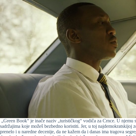
„Green Book“ je inače naziv „turističkog“ vodiča za Crnce. U njemu se
sadržajima koje možeš bezbedno koristiti. Jer, u toj najdemokratskijoj z
prenelo i u naredne decenije, da ne kažem da i danas ima tragova segre