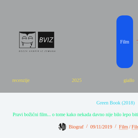
Skip
to
content
Film
recenzije
2025
giallo
Green Book (2018)
Pravi božićni film... o tome kako nekada davno nije bilo lepo bit
Biograf
09/11/2019
Film
/
Fil