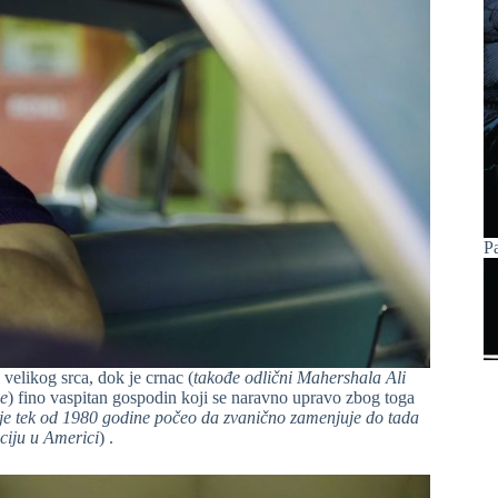
P
k velikog srca, dok je crnac (
takođe odlični Mahershala Ali
ne
) fino vaspitan gospodin koji se naravno upravo zbog toga
i je tek od 1980 godine počeo da zvanično zamenjuje do tada
aciju u Americi
) .