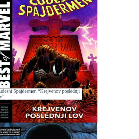
udesni Spajdermen “Krejvenov poslednji
ov”