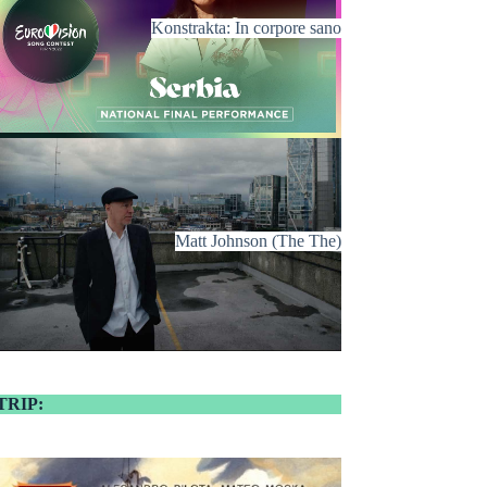
Konstrakta: In corpore sano
Matt Johnson (The The)
TRIP: