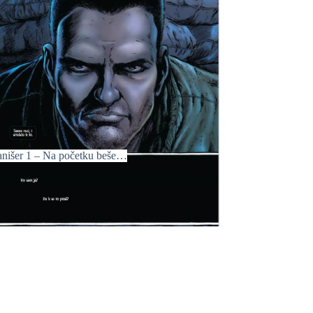
anišer 1 – Na početku beše…