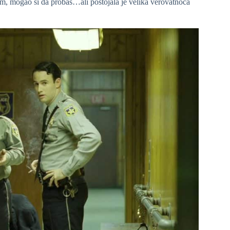
m, mogao si da probaš…ali postojala je velika verovatnoća