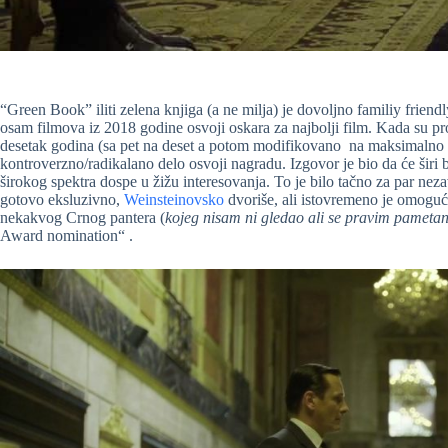
“Green Book” iliti zelena knjiga (a ne milja) je dovoljno familiy friendl
osam filmova iz 2018 godine osvoji oskara za najbolji film. Kada su pro
desetak godina (sa pet na deset a potom modifikovano na maksimalno 
kontroverzno/radikalano delo osvoji nagradu. Izgovor je bio da će širi
širokog spektra dospe u žižu interesovanja. To je bilo tačno za par neza
gotovo eksluzivno,
Weinsteinovsko
dvoriše, ali istovremeno je omoguć
nekakvog Crnog pantera (
kojeg nisam ni gledao ali se pravim pameta
Award nomination“ .