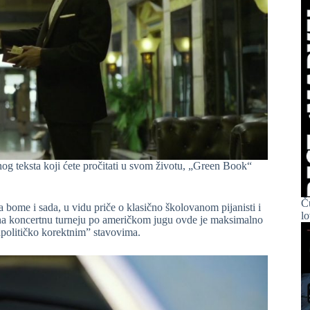
og teksta koji ćete pročitati u svom životu, „Green Book“
Č
ome i sada, u vidu priče o klasično školovanom pijanisti i
l
na koncertnu turneju po američkom jugu ovde je maksimalno
političko korektnim” stavovima.