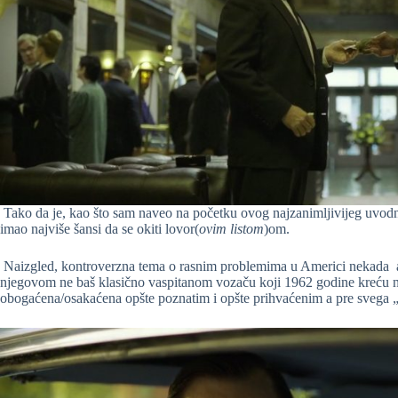
Tako da je, kao što sam naveo na početku ovog najzanimljivijeg uvodn
imao najviše šansi da se okiti lovor(
ovim listom
)om.
Naizgled, kontroverzna tema o rasnim problemima u Americi nekada a b
njegovom ne baš klasično vaspitanom vozaču koji 1962 godine kreću 
obogaćena/osakaćena opšte poznatim i opšte prihvaćenim a pre svega „