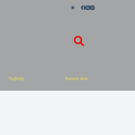
Najbolji
Remek dela