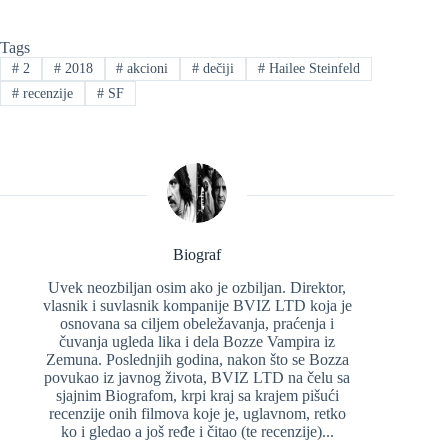
Tags
#
2
#
2018
#
akcioni
#
dečiji
#
Hailee Steinfeld
#
recenzije
#
SF
Biograf
Uvek neozbiljan osim ako je ozbiljan. Direktor,
vlasnik i suvlasnik kompanije BVIZ LTD koja je
osnovana sa ciljem obeležavanja, praćenja i
čuvanja ugleda lika i dela Bozze Vampira iz
Zemuna. Poslednjih godina, nakon što se Bozza
povukao iz javnog života, BVIZ LTD na čelu sa
sjajnim Biografom, krpi kraj sa krajem pišući
recenzije onih filmova koje je, uglavnom, retko
ko i gledao a još ređe i čitao (te recenzije)...