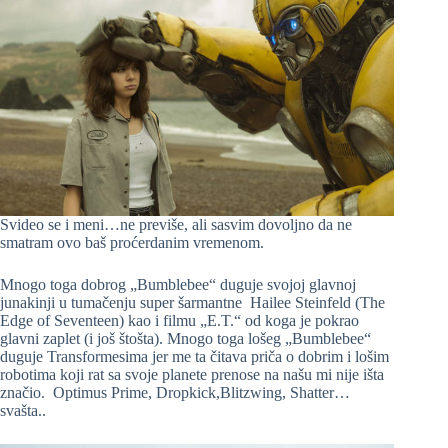
Svideo se i meni…ne previše, ali sasvim dovoljno da ne
smatram ovo baš proćerdanim vremenom.
Mnogo toga dobrog „Bumblebee“ duguje svojoj glavnoj
junakinji u tumačenju super šarmantne Hailee Steinfeld (The
Edge of Seventeen) kao i filmu „E.T.“ od koga je pokrao
glavni zaplet (i još štošta). Mnogo toga lošeg „Bumblebee“
duguje Transformesima jer me ta čitava priča o dobrim i lošim
robotima koji rat sa svoje planete prenose na našu mi nije išta
značio. Optimus Prime, Dropkick,Blitzwing, Shatter…
svašta..