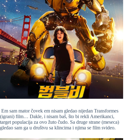
Em sam mator čovek em nisam gledao nijedan Transformes
(igrani) film… Dakle, i nisam baš, što bi rekli Amerikanci,
target populacija za ovo žuto čudo. Sa druge strane (meseca)
gledao sam ga u društvu sa klincima i njima se film svideo.