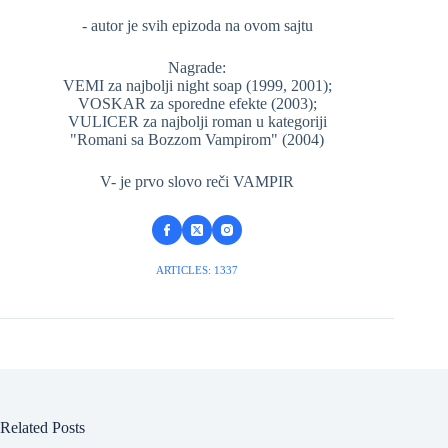
- autor je svih epizoda na ovom sajtu
Nagrade:
VEMI za najbolji night soap (1999, 2001);
VOSKAR za sporedne efekte (2003);
VULICER za najbolji roman u kategoriji
"Romani sa Bozzom Vampirom" (2004)
V- je prvo slovo reči VAMPIR
ARTICLES: 1337
Related Posts