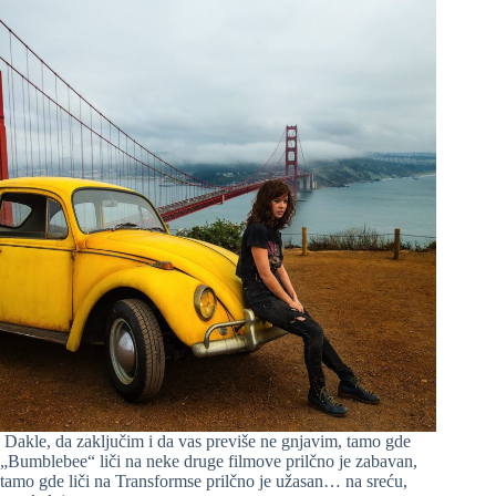
Dakle, da zaključim i da vas previše ne gnjavim, tamo gde
„Bumblebee“ liči na neke druge filmove prilčno je zabavan,
tamo gde liči na Transformse prilčno je užasan… na sreću,