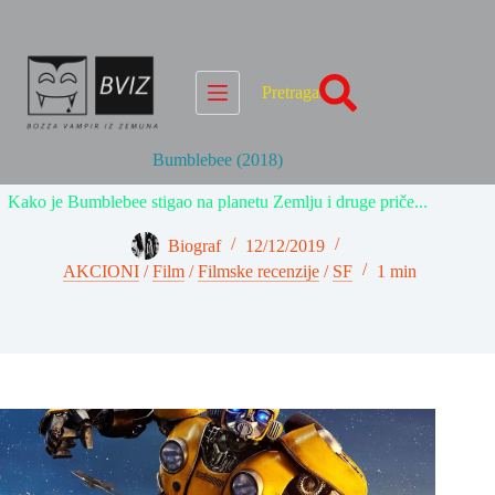
Skip
to
content
Pretraga
Bumblebee (2018)
Kako je Bumblebee stigao na planetu Zemlju i druge priče...
Biograf
12/12/2019
AKCIONI
/
Film
/
Filmske recenzije
/
SF
1 min