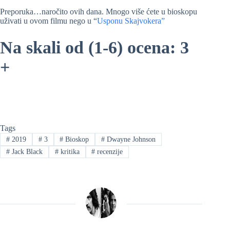
Preporuka…naročito ovih dana. Mnogo više ćete u bioskopu
uživati u ovom filmu nego u “
Usponu Skajvokera”
Na skali od (1-6) ocena: 3
+
Tags
#
2019
#
3
#
Bioskop
#
Dwayne Johnson
#
Jack Black
#
kritika
#
recenzije