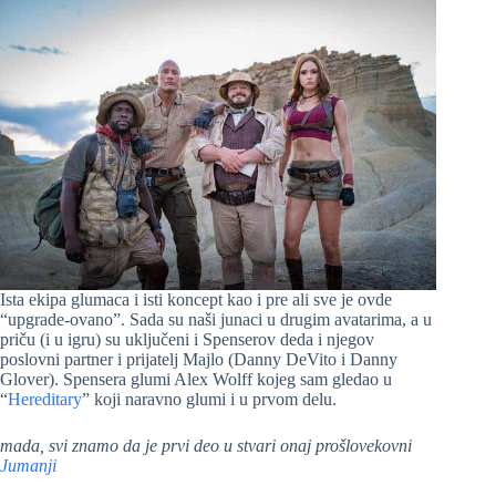
Ista ekipa glumaca i isti koncept kao i pre ali sve je ovde
“upgrade-ovano”. Sada su naši junaci u drugim avatarima, a u
priču (i u igru) su uključeni i Spenserov deda i njegov
poslovni partner i prijatelj Majlo (Danny DeVito i Danny
Glover). Spensera glumi Alex Wolff kojeg sam gledao u
“
Hereditary
” koji naravno glumi i u prvom delu.
mada, svi znamo da je prvi deo u stvari onaj prošlovekovni
Jumanji