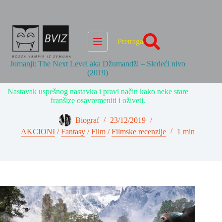
Skip
to
content
Pretraga
Jumanji: The Next Level aka Džumandži – Sledeći nivo
(2019)
Nastavak uspešnog nastavka i pravi način kako neke stare
franšize osavremeniti i oživeti.
Biograf
23/12/2019
AKCIONI
/
Fantasy
/
Film
/
Filmske recenzije
1 min