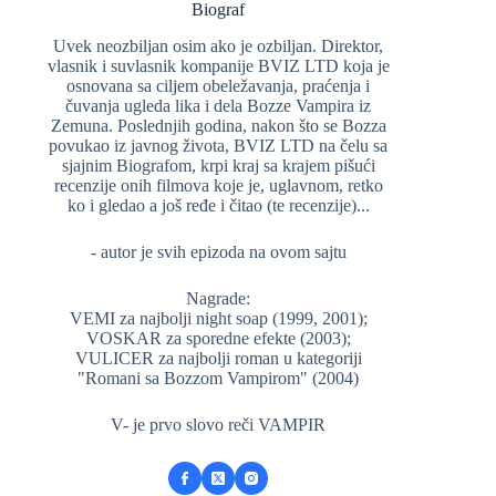
Biograf
Uvek neozbiljan osim ako je ozbiljan. Direktor,
vlasnik i suvlasnik kompanije BVIZ LTD koja je
osnovana sa ciljem obeležavanja, praćenja i
čuvanja ugleda lika i dela Bozze Vampira iz
Zemuna. Poslednjih godina, nakon što se Bozza
povukao iz javnog života, BVIZ LTD na čelu sa
sjajnim Biografom, krpi kraj sa krajem pišući
recenzije onih filmova koje je, uglavnom, retko
ko i gledao a još ređe i čitao (te recenzije)...
- autor je svih epizoda na ovom sajtu
Nagrade:
VEMI za najbolji night soap (1999, 2001);
VOSKAR za sporedne efekte (2003);
VULICER za najbolji roman u kategoriji
"Romani sa Bozzom Vampirom" (2004)
V- je prvo slovo reči VAMPIR