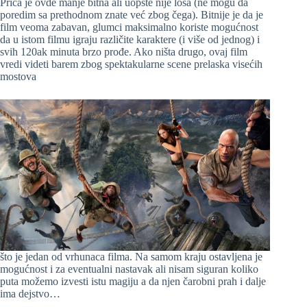
Priča je ovde manje bitna ali uopšte nije loša (ne mogu da
poredim sa prethodnom znate već zbog čega). Bitnije je da je
film veoma zabavan, glumci maksimalno koriste mogućnost
da u istom filmu igraju različite karaktere (i više od jednog) i
svih 120ak minuta brzo prođe. Ako ništa drugo, ovaj film
vredi videti barem zbog spektakularne scene prelaska visećih
mostova
što je jedan od vrhunaca filma. Na samom kraju ostavljena je
mogućnost i za eventualni nastavak ali nisam siguran koliko
puta možemo izvesti istu magiju a da njen čarobni prah i dalje
ima dejstvo…