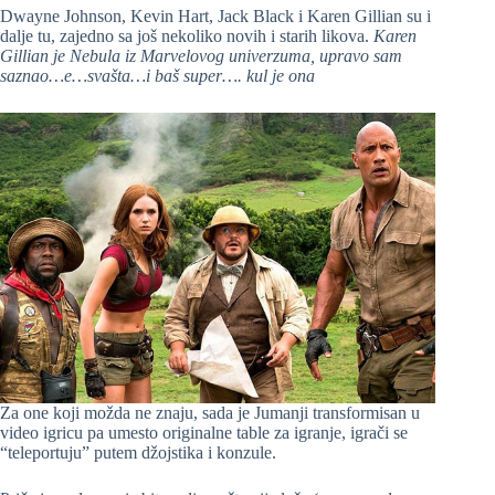
Dwayne Johnson, Kevin Hart, Jack Black i Karen Gillian su i
dalje tu, zajedno sa još nekoliko novih i starih likova.
Karen
Gillian je Nebula iz Marvelovog univerzuma, upravo sam
saznao…e…svašta…i baš super…. kul je ona
Za one koji možda ne znaju, sada je Jumanji transformisan u
video igricu pa umesto originalne table za igranje, igrači se
“teleportuju” putem džojstika i konzule.