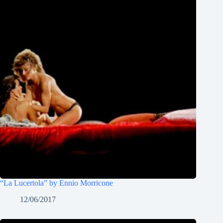
“La Lucertola” by Ennio Morricone
12/06/2017